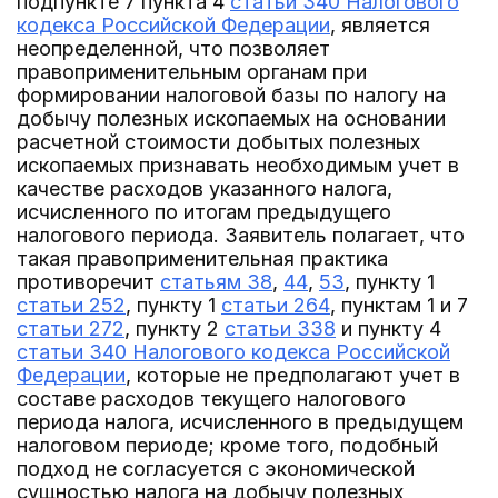
подпункте 7 пункта 4
статьи 340 Налогового
кодекса Российской Федерации
, является
неопределенной, что позволяет
правоприменительным органам при
формировании налоговой базы по налогу на
добычу полезных ископаемых на основании
расчетной стоимости добытых полезных
ископаемых признавать необходимым учет в
качестве расходов указанного налога,
исчисленного по итогам предыдущего
налогового периода. Заявитель полагает, что
такая правоприменительная практика
противоречит
статьям 38
,
44
,
53
, пункту 1
статьи 252
, пункту 1
статьи 264
, пунктам 1 и 7
статьи 272
, пункту 2
статьи 338
и пункту 4
статьи 340 Налогового кодекса Российской
Федерации
, которые не предполагают учет в
составе расходов текущего налогового
периода налога, исчисленного в предыдущем
налоговом периоде; кроме того, подобный
подход не согласуется с экономической
сущностью налога на добычу полезных