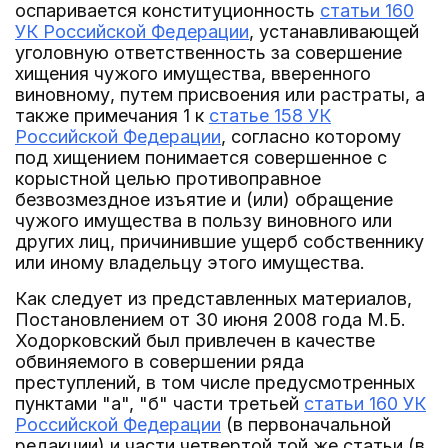
оспаривается конституционность
статьи 160
УК Российской Федерации
, устанавливающей
уголовную ответственность за совершение
хищения чужого имущества, вверенного
виновному, путем присвоения или растраты, а
также примечания 1 к
статье 158 УК
Российской Федерации
, согласно которому
под хищением понимается совершенное с
корыстной целью противоправное
безвозмездное изъятие и (или) обращение
чужого имущества в пользу виновного или
других лиц, причинившие ущерб собственнику
или иному владельцу этого имущества.
Как следует из представленных материалов,
Постановлением от 30 июня 2008 года М.Б.
Ходорковский был привлечен в качестве
обвиняемого в совершении ряда
преступлений, в том числе предусмотренных
пунктами "а", "б" части третьей
статьи 160 УК
Российской Федерации
(в первоначальной
редакции) и части четвертой той же статьи (в