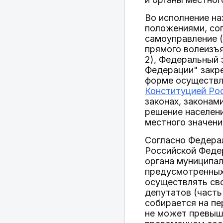
Во исполнение н
положениями, сог
самоуправление (
прямого волеизъя
2), Федеральный 
Федерации" закре
форме осуществле
Конституцией Ро
законах, законам
решение населени
местного значени
Согласно Федера
Российской Федер
органа муниципал
предусмотренных
осуществлять сво
депутатов (часть
собирается на пе
не может превыша