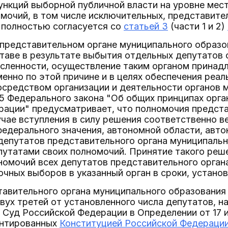
нкций выборной публичной власти на уровне мес
мочий, в том числе исключительных, представите
 полностью согласуется со
статьей 3
(части 1 и 2)
в представительном органе муниципального образо
аве в результате выбытия отдельных депутатов о
исленности, осуществление таким органом принад
нно по этой причине и в целях обеспечения реал
средством организации и деятельности органов м
35 Федерального закона "Об общих принципах орг
рации" предусматривает, что полномочия предста
чае вступления в силу решения соответственно ве
федерального значения, автономной области, авт
депутатов представительного органа муниципально
утатами своих полномочий. Принятие такого реш
омочий всех депутатов представительного орган
чных выборов в указанный орган в сроки, устано
авительного органа муниципального образования 
вух третей от установленного числа депутатов, н
Суд Российской Федерации в Определении от 17 и
антированных
Конституцией Российской Федераци