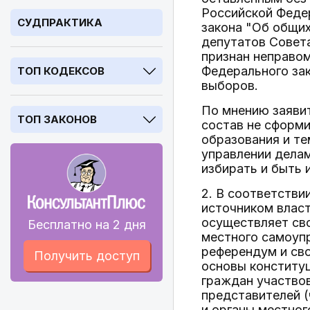
Российской Федер
СУДПРАКТИКА
закона "Об общих
депутатов Совет
признан неправом
Федерального за
ТОП КОДЕКСОВ
выборов.
По мнению заяви
ТОП ЗАКОНОВ
состав не сформи
образования и те
управлении делам
избирать и быть 
2. В соответстви
источником власт
осуществляет сво
Бесплатно на 2 дня
местного самоуп
референдум и сво
Получить доступ
основы конститу
граждан участвов
представителей (
и органы местног