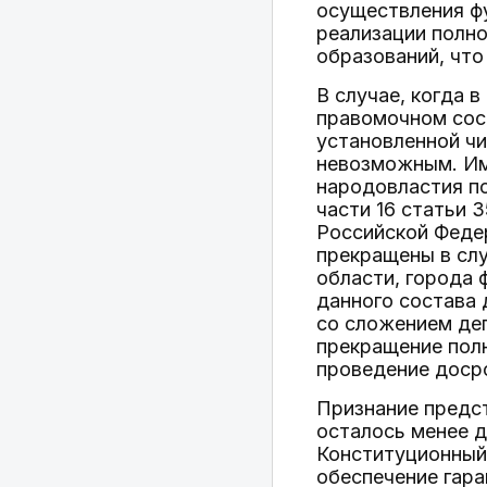
осуществления фу
реализации полно
образований, что
В случае, когда 
правомочном сост
установленной ч
невозможным. Име
народовластия по
части 16 статьи 
Российской Феде
прекращены в слу
области, города 
данного состава 
со сложением деп
прекращение полн
проведение досро
Признание предст
осталось менее д
Конституционный 
обеспечение гар