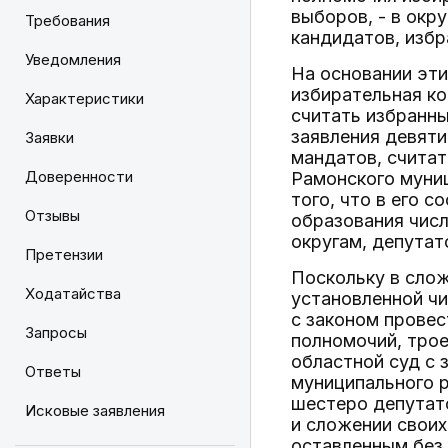
выборов, - в окр
Требования
кандидатов, избр
Уведомления
На основании эти
избирательная ко
Характеристики
считать избранны
заявления девяти
Заявки
мандатов, счита
Доверенности
Рамонского муни
того, что в его 
Отзывы
образования числ
округам, депутат
Претензии
Поскольку в слож
Ходатайства
установленной чи
с законом провес
Запросы
полномочий, тро
областной суд с 
Ответы
муниципального р
шестеро депутато
Исковые заявления
и сложении своих
оставленным без