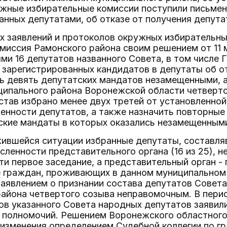
ужные избирательные комиссии поступили письмен
анных депутатами, об отказе от получения депута
х заявлений и протоколов окружных избирательн
миссия Рамонского района своим решением от 11 
ми 16 депутатов названного Совета, в том числе 
 зарегистрированных кандидатов в депутаты об о
ть девять депутатских мандатов незамещенными, 
ципального района Воронежской области четверто
состав избрано менее двух третей от установленно
енности депутатов, а также назначить повторны
ские мандаты в которых оказались незамещенным
ившейся ситуации избранные депутаты, составля
сленности представительного органа (16 из 25), 
ти первое заседание, а представительный орган -
е граждан, проживающих в данном муниципальном 
заявлением о признании состава депутатов Совет
айона четвертого созыва неправомочным. В пери
в указанного Совета народных депутатов заявили
 полномочий. Решением Воронежского областного 
 изменения определением Судебной коллегии по г