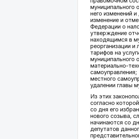
правомочном сост
муниципального о
него изменений и
изменение и отме
Федерации о нало
утверждение отче
находящимся в му
реорганизации и 
тарифов на услуг
муниципального 
материально-техн
самоуправления;
местного самоуп
удалении главы м
Из этих законопо
согласно которой
со дня его избра
нового созыва, с
начинаются со дн
депутатов данног
представительног