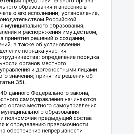
петенции представительного органа
льного образования и внесение в
ета о его исполнении; установление,
аконодательством Российской
ия муниципального образования,
авления и распоряжения имуществом,
а принятия решений о создании,
ний, а также об установлении
деление порядка участия
отрудничества; определение порядка
ьности органов местного
оуправления и должностными лицами
го значения; принятие решения об
татьи 35).
 40 данного Федерального закона,
естного самоуправления начинаются
ого органа местного самоуправления
а муниципального образования
вои полномочия предыдущий состав
еля к определению правомочности
 на обеспечение непрерывности