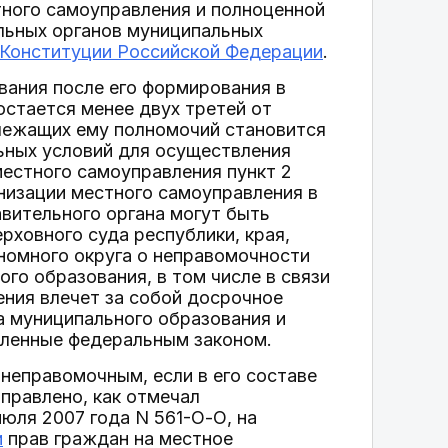
тного самоуправления и полноценной
льных органов муниципальных
Конституции Российской Федерации
.
вания после его формирования в
стается менее двух третей от
лежащих ему полномочий становится
ьных условий для осуществления
естного самоуправления пункт 2
анизации местного самоуправления в
вительного органа могут быть
рховного суда республики, края,
ономного округа о неправомочности
го образования, в том числе в связи
ения влечет за собой досрочное
а муниципального образования и
вленные федеральным законом.
неправомочным, если в его составе
аправлено, как отмечал
юля 2007 года N 561-О-О, на
и
прав граждан на местное