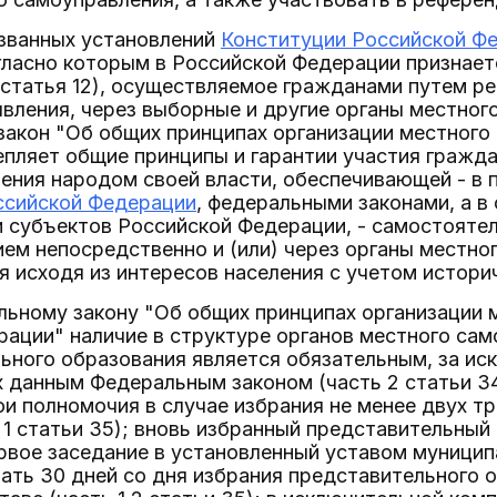
азванных установлений
Конституции Российской Ф
ласно которым в Российской Федерации признает
статья 12), осуществляемое гражданами путем р
вления, через выборные и другие органы местного
закон "Об общих принципах организации местного
пляет общие принципы и гарантии участия гражда
ния народом своей власти, обеспечивающей - в 
ссийской Федерации
, федеральными законами, а в
и субъектов Российской Федерации, - самостояте
ем непосредственно и (или) через органы местно
я исходя из интересов населения с учетом истори
льному закону "Об общих принципах организации 
ации" наличие в структуре органов местного са
ьного образования является обязательным, за ис
 данным Федеральным законом (часть 2 статьи 34
и полномочия в случае избрания не менее двух т
 1 статьи 35); вновь избранный представительный
рвое заседание в установленный уставом муницип
ть 30 дней со дня избрания представительного о