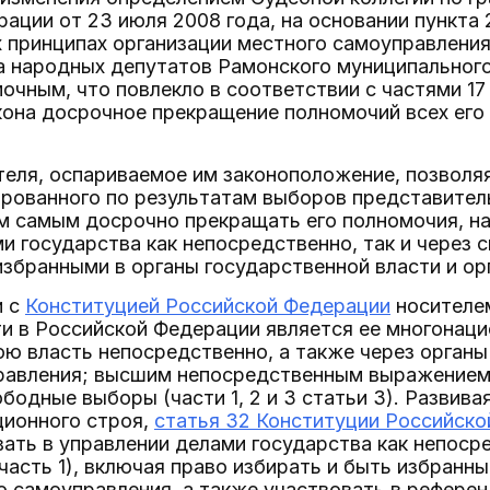
ации от 23 июля 2008 года, на основании пункта 
 принципах организации местного самоуправления
а народных депутатов Рамонского муниципального
очным, что повлекло в соответствии с частями 17 
кона досрочное прекращение полномочий всех его
теля, оспариваемое им законоположение, позволя
рованного по результатам выборов представител
м самым досрочно прекращать его полномочия, на
и государства как непосредственно, так и через 
избранными в органы государственной власти и о
и с
Конституцией Российской Федерации
носителем
и в Российской Федерации является ее многонац
ю власть непосредственно, а также через органы
равления; высшим непосредственным выражением
бодные выборы (части 1, 2 и 3 статьи 3). Развив
ционного строя,
статья 32 Конституции Российск
ать в управлении делами государства как непосре
часть 1), включая право избирать и быть избранн
о самоуправления, а также участвовать в референ