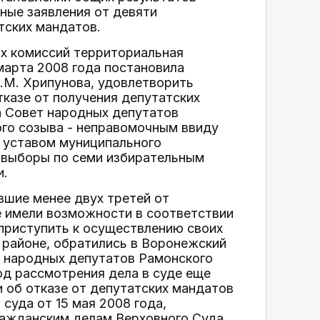
ные заявления от девяти
тских мандатов.
ых комиссий территориальная
марта 2008 года постановила
Г.М. Хрипунова, удовлетворить
тказе от получения депутатских
а Совет народных депутатов
го созыва - неправомочным ввиду
й уставом муниципального
е выборы по семи избирательным
и.
вшие менее двух третей от
не имели возможности в соответствии
 приступить к осуществлению своих
районе, обратились в Воронежский
а народных депутатов Рамонского
од рассмотрения дела в суде еще
 об отказе от депутатских мандатов
суда от 15 мая 2008 года,
ражданским делам Верховного Суда