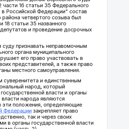
2 части 16 статьи 35 Федерального
 в Российской Федерации" состав
 района четвертого созыва был
и 18 статьи 35 названного
 депутатов и проведение досрочных
я суду признавать неправомочным
ьного органа муниципального
рушает его право участвовать в
своих представителей, а также право
рганы местного самоуправления.
 суверенитета и единственным
иональный народ, который
 государственной власти и органы
 власти народа являются
ая эти положения, определяющие
ой Федерации
закрепляет право
дственно, так и через своих
ыми в органы государственной власти
думе (часть 2).