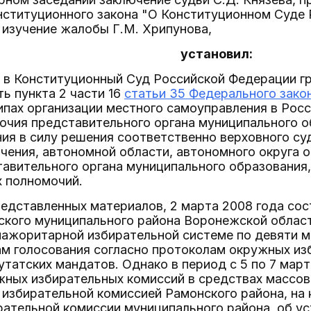
нституционного закона "О Конституционном Суде
 изучение жалобы Г.М. Хрипунова,
установил:
е в Конституционный Суд Российской Федерации г
ь пункта 2 части 16
статьи 35 Федерального закон
пах организации местного самоуправления в Росс
очия представительного органа муниципального 
ния в силу решения соответственно верховного суд
чения, автономной области, автономного округа 
авительного органа муниципального образования,
х полномочий.
редставленных материалов, 2 марта 2008 года со
ского муниципального района Воронежской област
мажоритарной избирательной системе по девяти 
ам голосования согласно протоколам окружных и
татских мандатов. Однако в период с 5 по 7 март
жных избирательных комиссий в средствах массов
 избирательной комиссией Рамонского района, на
ательной комиссии муниципального района, об у