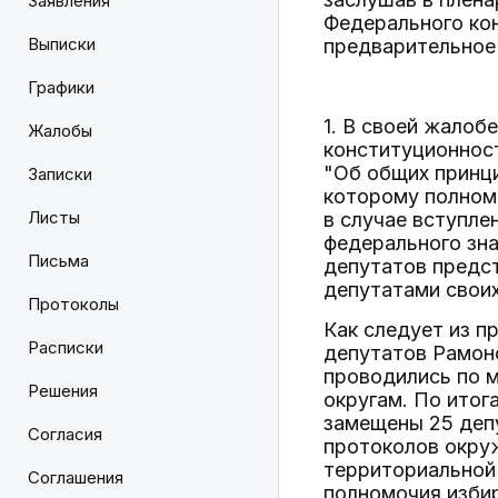
Заявления
Федерального ко
Выписки
предварительное
Графики
1. В своей жалоб
Жалобы
конституционност
"Об общих принци
Записки
которому полном
Листы
в случае вступле
федерального зна
Письма
депутатов предст
депутатами свои
Протоколы
Как следует из п
Расписки
депутатов Рамон
проводились по 
Решения
округам. По итог
замещены 25 депу
Согласия
протоколов окру
территориальной
Соглашения
полномочия избир