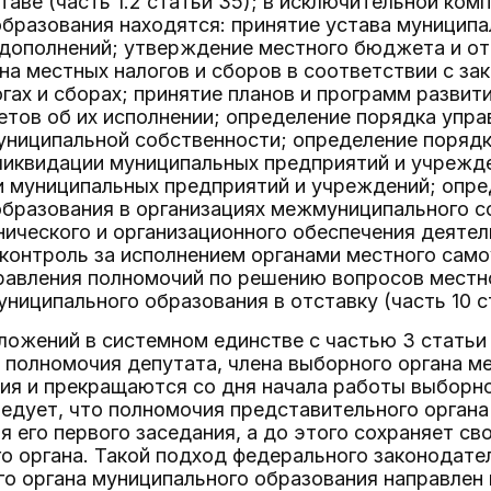
аве (часть 1.2 статьи 35); в исключительной ком
бразования находятся: принятие устава муниципа
 дополнений; утверждение местного бюджета и отч
на местных налогов и сборов в соответствии с з
гах и сборах; принятие планов и программ развит
тов об их исполнении; определение порядка упр
ниципальной собственности; определение порядк
ликвидации муниципальных предприятий и учрежде
и муниципальных предприятий и учреждений; опре
образования в организациях межмуниципального с
ического и организационного обеспечения деятел
 контроль за исполнением органами местного сам
равления полномочий по решению вопросов местно
униципального образования в отставку (часть 10 с
ложений в системном единстве с частью 3 статьи
 полномочия депутата, члена выборного органа м
ния и прекращаются со дня начала работы выборн
ледует, что полномочия представительного орган
я его первого заседания, а до этого сохраняет с
о органа. Такой подход федерального законодат
о органа муниципального образования направлен