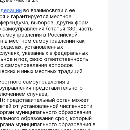
едерации
во взаимосвязи с ее
ся и гарантируется местное
еферендума, выборов, других форм
 самоуправления (статья 130, часть
 самоуправления в Российской
н в местном самоуправлении как
пределах, установленных
 случаях, указанных в федеральных
льное и под свою ответственность
го самоуправления вопросов
ческих и иных местных традиций.
местного самоуправления в
моуправления представительного
ключением случаев,
); представительный орган может
ретей от установленной численности
 орган муниципального образования
ального образования срок, который
ргана муниципального образования в