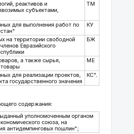
огий, реактивов и
ТМ
ввозимых субъектами,
ных для выполнения работ по
КУ
истан"
ых на территории свободной
БЖ
 членов Евразийского
еспублики
варов, а также сырья,
МЕ
 товары
ных для реализации проектов,
КС".
кта государственного значения
дующего содержания:
выданный уполномоченным органом
экономического союза, на
ия антидемпинговых пошлин";