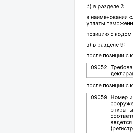
б) в разделе 7:
в наименовании 
уплаты таможенн
позицию с кодом 
в) в разделе 9:
после позиции с
"09052
Требова
деклара
после позиции с
"09059
Номер и
сооруже
открыты
соответ
ведется
(регист