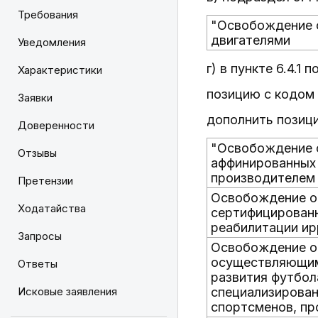
Требования
"Освобождение о
двигателями
Уведомления
г) в пункте 6.4.1 
Характеристики
позицию с кодом
Заявки
дополнить позиц
Доверенности
"Освобождение о
Отзывы
аффинированных 
производителем 
Претензии
Освобождение от
Ходатайства
сертифицированн
реабилитации ир
Запросы
Освобождение от
осуществляющими
Ответы
развития футбол
Исковые заявления
специализирован
спортсменов, пр