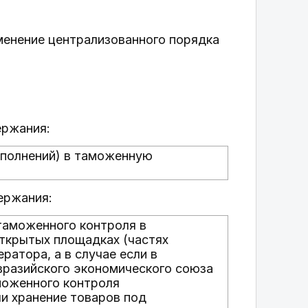
менение централизованного порядка
ержания:
ополнений) в таможенную
ержания:
таможенного контроля в
открытых площадках (частях
атора, а в случае если в
вразийского экономического союза
моженного контроля
и хранение товаров под