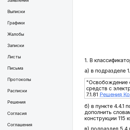
Заявления
Выписки
Графики
Жалобы
Записки
Листы
1. В классификат
Письма
а) в подразделе 
Протоколы
"Освобождение 
средств с элект
Расписки
7.1.81
Решения Ко
Решения
б) в пункте 4.4.
дополнить словам
Согласия
конструкции 115 
Соглашения
в) подраздел 5.4