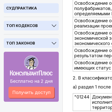
Освобождение от
СУДПРАКТИКА
полуфабрикатов,
определяемыми 
Освобождение от
ТОП КОДЕКСОВ
реализации прое
Освобождение от
экономической з
ТОП ЗАКОНОВ
экономического 
Освобождение от
результатом пер
Освобождение от
имеющих статус 
2. В классификат
Бесплатно на 2 дня
а) раздел 1 посл
Получить доступ
"01244
Докумен
исполнит
территор