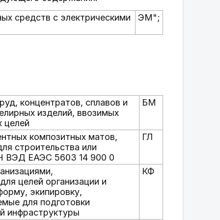
ых средств с электрическими
ЭМ";
уд, концентратов, сплавов и
БМ
елирных изделий, ввозимых
х целей
нтных композитных матов,
ГЛ
ля строительства или
Н ВЭД ЕАЭС 5603 14 900 0
анизациями,
КФ
для целей организации и
форму, экипировку,
емые для подготовки
ой инфраструктуры