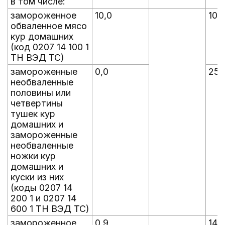
в том числе:
замороженное
10,0
100
обваленное мясо
кур домашних
(код 0207 14 100 1
ТН ВЭД ТС)
замороженные
0,0
250
необваленные
половины или
четвертины
тушек кур
домашних и
замороженные
необваленные
ножки кур
домашних и
куски из них
(коды 0207 14
200 1 и 0207 14
600 1 ТН ВЭД ТС)
замороженное
0,9
14,0