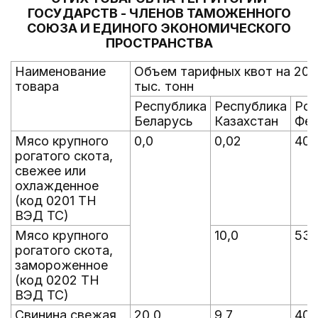
ГОСУДАРСТВ - ЧЛЕНОВ ТАМОЖЕННОГО
СОЮЗА И ЕДИНОГО ЭКОНОМИЧЕСКОГО
ПРОСТРАНСТВА
Наименование
Объем тарифных квот на 2015
товара
тыс. тонн
Республика
Республика
Рос
Беларусь
Казахстан
Фед
Мясо крупного
0,0
0,02
40,
рогатого скота,
свежее или
охлажденное
(код 0201 ТН
ВЭД ТС)
Мясо крупного
10,0
530
рогатого скота,
замороженное
(код 0202 ТН
ВЭД ТС)
Свинина свежая,
20,0
9,7
400