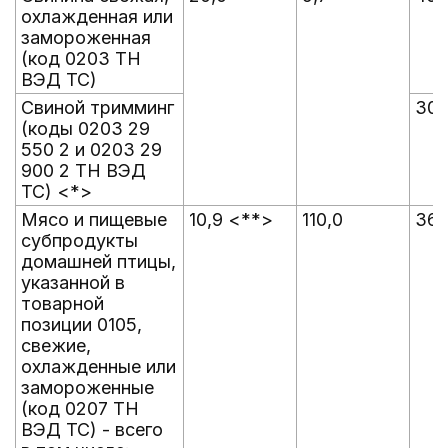
охлажденная или
замороженная
(код 0203 ТН
ВЭД ТС)
Свиной тримминг
30,
(коды 0203 29
550 2 и 0203 29
900 2 ТН ВЭД
ТС) <*>
Мясо и пищевые
10,9 <**>
110,0
364
субпродукты
домашней птицы,
указанной в
товарной
позиции 0105,
свежие,
охлажденные или
замороженные
(код 0207 ТН
ВЭД ТС) - всего