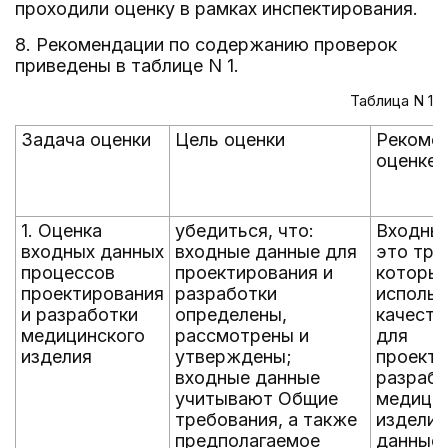
проходили оценку в рамках инспектирования.
8. Рекомендации по содержанию проверок
приведены в таблице N 1.
Таблица N 1
Задача оценки
Цель оценки
Рекомен
оценке
1. Оценка
убедиться, что:
Входные
входных данных
входные данные для
это тре
процессов
проектирования и
которы
проектирования
разработки
использ
и разработки
определены,
качеств
медицинского
рассмотрены и
для
изделия
утверждены;
проекти
входные данные
разрабо
учитывают Общие
медици
требования, а также
изделий
предполагаемое
данные 