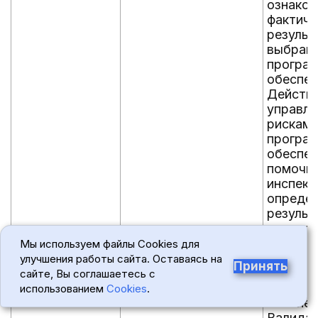
ознаком
фактиче
результ
выбранн
програ
обеспеч
Действи
управл
рисками
програ
обеспеч
помочь
инспек
определ
результ
провер
тестов 
Мы используем файлы Cookies для
сущест
улучшения работы сайта. Оставаясь на
Принять
разрабо
сайте, Вы соглашаетесь с
програ
использованием
Cookies
.
обеспеч
Валида