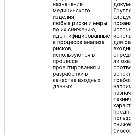
назначение
докумен
медицинского
Группе 
изделия;
следует
любые риски и меры
проанал
по их снижению,
источни
идентифицированные
использ
в процессе анализа
для раз
рисков,
входных
используются в
определ
процессе
ли охва
проектирования и
соотве
разработки в
аспекты
качестве входных
требова
данных
наприме
назначе
техниче
характе
предпо
пользов
снижени
биосов