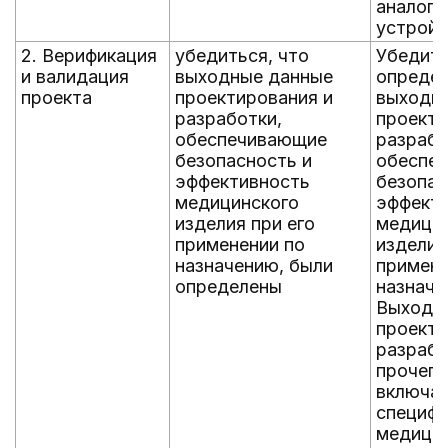
аналог
устрой
2. Верификация
убедиться, что
Убедите
и валидация
выходные данные
опреде
проекта
проектирования и
выходн
разработки,
проекти
обеспечивающие
разрабо
безопасность и
обеспе
эффективность
безопас
медицинского
эффект
изделия при его
медици
применении по
изделия
назначению, были
примене
определены
назначе
Выходн
проекти
разраб
прочего
включат
специфи
медици