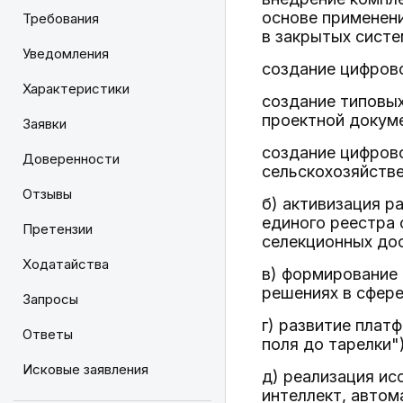
основе применен
Требования
в закрытых систе
Уведомления
создание цифрово
Характеристики
создание типовы
проектной докум
Заявки
создание цифров
Доверенности
сельскохозяйств
Отзывы
б) активизация р
единого реестра 
Претензии
селекционных до
Ходатайства
в) формирование
решениях в сфер
Запросы
г) развитие плат
Ответы
поля до тарелки")
Исковые заявления
д) реализация ис
интеллект, автом