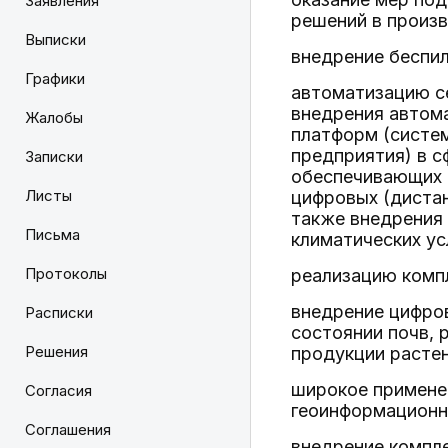
Заявления
решений в произ
Выписки
внедрение беспи
Графики
автоматизацию с
внедрения автом
Жалобы
платформ (систе
предприятия) в с
Записки
обеспечивающих п
Листы
цифровых (диста
также внедрения
Письма
климатических ус
Протоколы
реализацию компл
внедрение цифров
Расписки
состоянии почв, 
Решения
продукции расте
широкое применен
Согласия
геоинформационн
Соглашения
внедрение компл