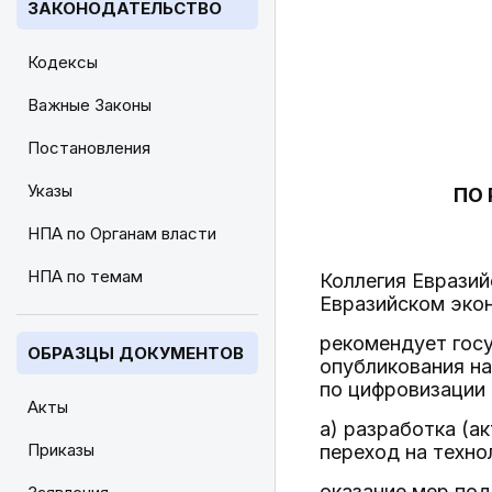
ЗАКОНОДАТЕЛЬСТВО
Кодексы
Важные Законы
Постановления
Указы
ПО
НПА по Органам власти
НПА по темам
Коллегия Евразий
Евразийском экон
рекомендует госу
ОБРАЗЦЫ ДОКУМЕНТОВ
опубликования н
по цифровизации
Акты
а) разработка (а
Приказы
переход на техно
оказание мер по