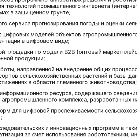
ия технологий промышленного интернета (интерне
мах в защищенном грунте;
го сервиса прогнозирования погоды и оценки сел
х цифровых моделей объектов агропромышленного
ентации в цифровом виде;
ой площадки по модели B2B (оптовый маркетплей
енной продукции;
аботы, направленной на внедрение общих процесс
сортов сельскохозяйственных растений и базы да
стижениях в области племенного животноводства;
 информационного ресурса, содержащего сведения
е агропромышленного комплекса, разработанных н
форм для цифровой прослеживаемости сельскохоз
;
следовательских и инновационных программ в таки
атизация за счет использования робототехники, 