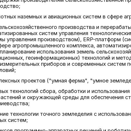
водство;
лотных наземных и авиационных систем в сфере а
ельскохозяйственного производства и перерабат
атизированных систем управления технологически
мы управления производством), ERP-платформ (с
фере агропромышленного комплекса, автоматизир
ланирование использования земель сельскохозяй
нционных, геоинформационных) технологий и мето
 измерительных приборов и современных систем 
ловий;
ексных проектов ("умная ферма", "умное земледели
ых технологий сбора, обработки и использовани
растений и окружающей среды для обеспечения с
ниеводства;
ие технологии точного земледелия с использован
ых систем;
ексов программно-аппаратных решений и роботизи