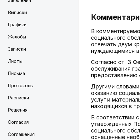
Заявления
Выписки
Комментарий
Графики
В комментируемой
Жалобы
социального обс
отвечать двум к
Записки
нуждающимися в 
Листы
Согласно ст. 3 Ф
обслуживания гр
Письма
предоставлению 
Протоколы
Другими словами
оказанию социаль
Расписки
услуг и материал
находящихся в тр
Решения
В соответствии с
Согласия
утвержденных Пос
социального обс
Соглашения
оснащенные необ