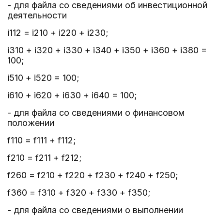
- для файла со сведениями об инвестиционной
деятельности
i112 = i210 + i220 + i230;
i310 + i320 + i330 + i340 + i350 + i360 + i380 =
100;
i510 + i520 = 100;
i610 + i620 + i630 + i640 = 100;
- для файла со сведениями о финансовом
положении
f110 = f111 + f112;
f210 = f211 + f212;
f260 = f210 + f220 + f230 + f240 + f250;
f360 = f310 + f320 + f330 + f350;
- для файла со сведениями о выполнении