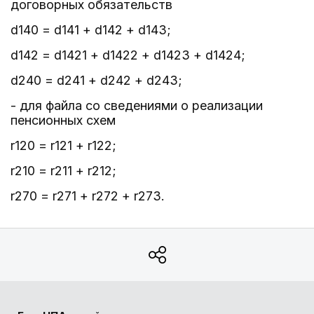
договорных обязательств
d140 = d141 + d142 + d143;
d142 = d1421 + d1422 + d1423 + d1424;
d240 = d241 + d242 + d243;
- для файла со сведениями о реализации
пенсионных схем
r120 = r121 + r122;
r210 = r211 + r212;
r270 = r271 + r272 + r273.