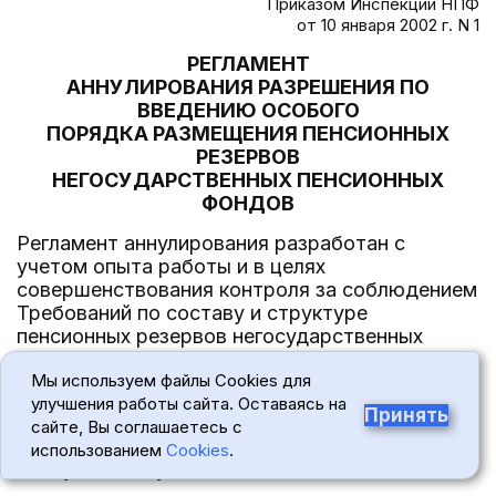
Приказом Инспекции НПФ
от 10 января 2002 г. N 1
РЕГЛАМЕНТ
АННУЛИРОВАНИЯ РАЗРЕШЕНИЯ ПО
ВВЕДЕНИЮ ОСОБОГО
ПОРЯДКА РАЗМЕЩЕНИЯ ПЕНСИОННЫХ
РЕЗЕРВОВ
НЕГОСУДАРСТВЕННЫХ ПЕНСИОННЫХ
ФОНДОВ
Регламент аннулирования разработан с
учетом опыта работы и в целях
совершенствования контроля за соблюдением
Требований по составу и структуре
пенсионных резервов негосударственных
пенсионных фондов.
Мы используем файлы Cookies для
Аннулируются выданные ранее фондам
улучшения работы сайта. Оставаясь на
Принять
разрешения по введению особого порядка
сайте, Вы соглашаетесь с
размещения пенсионных резервов в
использованием
Cookies
.
следующих случаях: