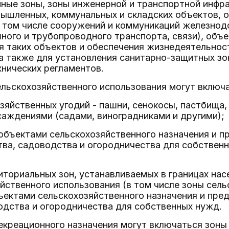
нные зоны, зоны инженерной и транспортной инфр
ышленных, коммунальных и складских объектов, 
 том числе сооружений и коммуникаций железнод
ного и трубопроводного транспорта, связи), объ
 таких объектов и обеспечения жизнедеятельност
а также для установления санитарно-защитных зон
нических регламентов.
сельскохозяйственного использования могут включ
озяйственных угодий - пашни, сенокосы, пастбища,
аждениями (садами, виноградниками и другими);
 объектами сельскохозяйственного назначения и 
тва, садоводства и огородничества для собствен
риториальных зон, устанавливаемых в границах на
йственного использования (в том числе зоны сель
ъектами сельскохозяйственного назначения и пре
одства и огородничества для собственных нужд.
 рекреационного назначения могут включаться зоны