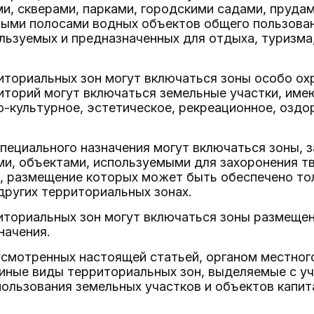
и, скверами, парками, городскими садами, пруда
ыми полосами водных объектов общего пользовани
льзуемых и предназначенных для отдыха, туризма,
риториальных зон могут включаться зоны особо о
иторий могут включаться земельные участки, им
о-культурное, эстетическое, рекреационное, оздо
 специального назначения могут включаться зоны,
ми, объектами, используемыми для захоронения т
, размещение которых может быть обеспечено тол
других территориальных зонах.
риториальных зон могут включаться зоны размеще
начения.
усмотренных настоящей статьей, органом местног
иные виды территориальных зон, выделяемые с у
ользования земельных участков и объектов капит