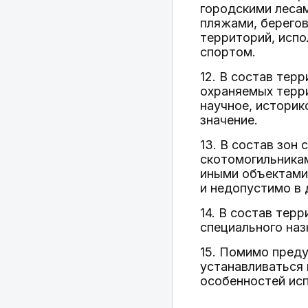
городскими лесам
пляжами, берегов
территорий, испо
спортом.
12. В состав тер
охраняемых терр
научное, историк
значение.
13. В состав зон
скотомогильника
иными объектами
и недопустимо в 
14. В состав тер
специального наз
15. Помимо пред
устанавливаться 
особенностей исп