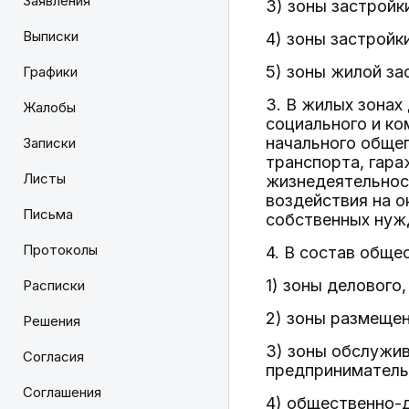
Заявления
3) зоны застрой
Выписки
4) зоны застрой
5) зоны жилой за
Графики
3. В жилых зонах
Жалобы
социального и ко
начального общег
Записки
транспорта, гара
Листы
жизнедеятельност
воздействия на 
Письма
собственных нуж
Протоколы
4. В состав обще
1) зоны делового
Расписки
2) зоны размещен
Решения
3) зоны обслужи
Согласия
предприниматель
Соглашения
4) общественно-