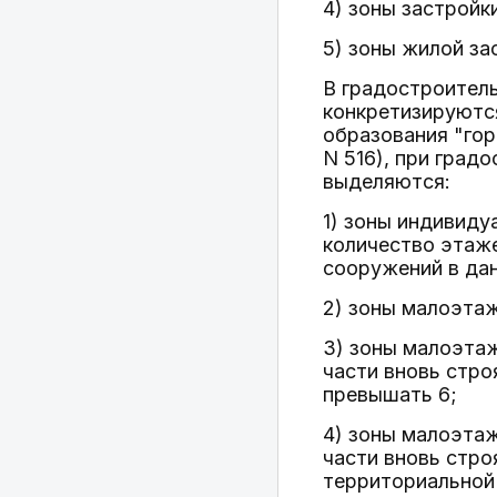
4) зоны застрой
5) зоны жилой за
В градостроитель
конкретизируются
образования "гор
N 516), при град
выделяются:
1) зоны индивиду
количество этаже
сооружений в дан
2) зоны малоэта
3) зоны малоэта
части вновь стро
превышать 6;
4) зоны малоэта
части вновь стро
территориальной