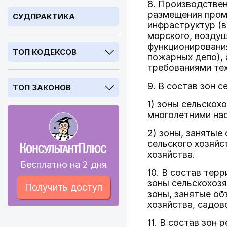
8. Производстве
размещения пром
СУДПРАКТИКА
инфраструктур (в
морского, воздуш
функционирования
ТОП КОДЕКСОВ
пожарных депо), 
требованиями тех
9. В состав зон 
ТОП ЗАКОНОВ
1) зоны сельскох
многолетними нас
2) зоны, занятые
сельского хозяйс
хозяйства.
Бесплатно на 2 дня
10. В состав тер
зоны сельскохозя
Получить доступ
зоны, занятые об
хозяйства, садов
11. В состав зон