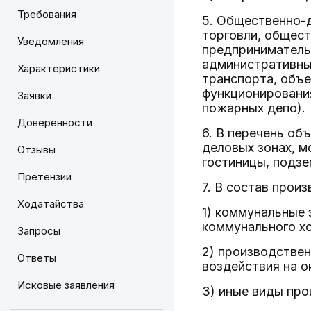
Требования
5. Общественно-
торговли, общест
Уведомления
предприниматель
административных
Характеристики
транспорта, объе
функционирования
Заявки
пожарных депо).
Доверенности
6. В перечень об
деловых зонах, м
Отзывы
гостиницы, подз
Претензии
7. В состав прои
Ходатайства
1) коммунальные 
коммунального хо
Запросы
2) производстве
Ответы
воздействия на 
Исковые заявления
3) иные виды про