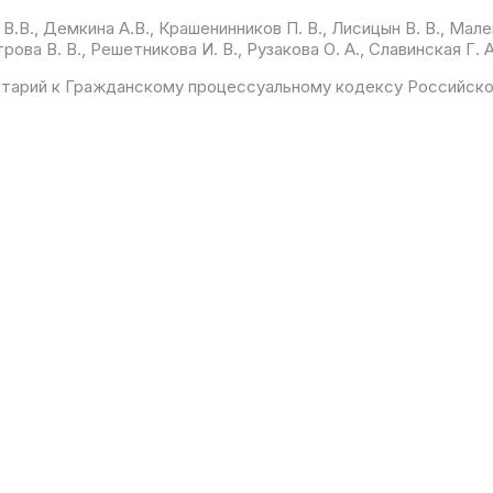
 В.В., Демкина А.В., Крашенинников П. В., Лисицын В. В., Мале
ова В. В., Решетникова И. В., Рузакова О. А., Славинская Г. 
тарий к Гражданскому процессуальному кодексу Российск