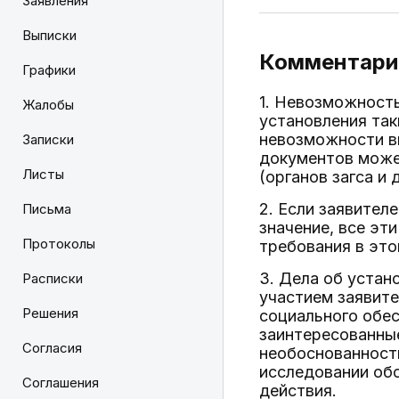
Заявления
Выписки
Комментарий
Графики
1. Невозможность
Жалобы
установления так
невозможности в
Записки
документов може
Листы
(органов загса и д
2. Если заявител
Письма
значение, все эт
Протоколы
требования в это
3. Дела об устан
Расписки
участием заявите
Решения
социального обес
заинтересованны
Согласия
необоснованности
исследовании об
Соглашения
действия.