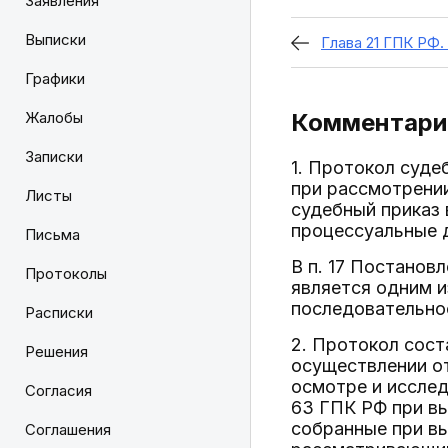
Заявления
Выписки
Глава 21 ГПК Р
Графики
Жалобы
Комментарий
Записки
1. Протокол суд
при рассмотрении
Листы
судебный приказ 
процессуальные д
Письма
В п. 17 Постанов
Протоколы
является одним и
последовательнос
Расписки
2. Протокол сост
Решения
осуществлении от
осмотре и исслед
Согласия
63 ГПК РФ при вы
собранные при вы
Соглашения