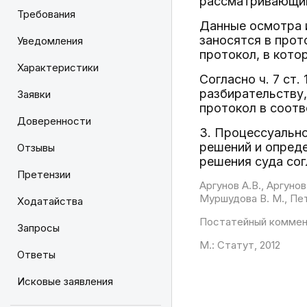
рассматривающий
Требования
Данные осмотра 
заносятся в прот
Уведомления
протокол, в кото
Характеристики
Согласно ч. 7 ст
разбирательству,
Заявки
протокол в соотв
Доверенности
3. Процессуально
решений и опреде
Отзывы
решения суда согл
Претензии
Аргунов А.В., Аргунов
Муршудова В. М., Петр
Ходатайства
Постатейный коммен
Запросы
М.: Статут, 2012
Ответы
Исковые заявления