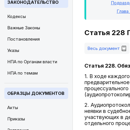
ЗАКОНОДАТЕЛЬСТВО
Подразде
Глава 
Кодексы
Важные Законы
Статья 228 
Постановления
Весь документ
Указы
НПА по Органам власти
Статья 228. Обя
НПА по темам
1. В ходе каждог
предварительное 
процессуального
ОБРАЗЦЫ ДОКУМЕНТОВ
(аудиопротоколир
2. Аудиопротокол
Акты
неявки в судебно
участвующих в де
Приказы
отдельного проце