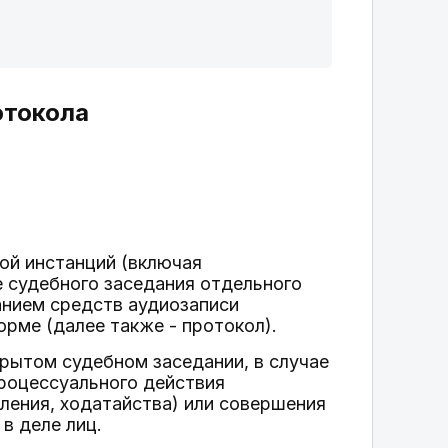
отокола
ной инстанций (включая
е судебного заседания отдельного
анием средств аудиозаписи
рме (далее также - протокол).
крытом судебном заседании, в случае
процессуального действия
вления, ходатайства) или совершения
в деле лиц.