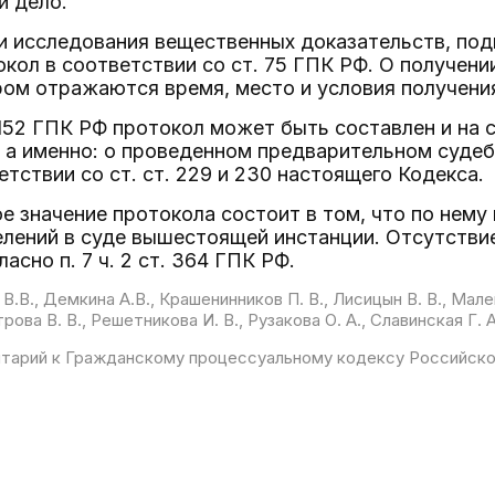
 дело.
и исследования вещественных доказательств, по
окол в соответствии со ст. 75 ГПК РФ. О получен
ром отражаются время, место и условия получения
. 152 ГПК РФ протокол может быть составлен и на 
 а именно: о проведенном предварительном суде
етствии со ст. ст. 229 и 230 настоящего Кодекса.
е значение протокола состоит в том, что по нем
лений в суде вышестоящей инстанции. Отсутствие
асно п. 7 ч. 2 ст. 364 ГПК РФ.
 В.В., Демкина А.В., Крашенинников П. В., Лисицын В. В., Мале
ова В. В., Решетникова И. В., Рузакова О. А., Славинская Г. 
тарий к Гражданскому процессуальному кодексу Российск