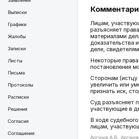
Заявления
Комментарий
Выписки
Лицам, участвую
Графики
разъясняет права
материалами дела
Жалобы
доказательства и
Записки
деле, свидетелям
Некоторые права 
Листы
постановления м
Письма
Сторонам (истцу 
увеличить или ум
Протоколы
признать иск, ст
Расписки
Суд разъясняет п
участвующие в де
Решения
В ходе судебного
Согласия
лицам, участвующ
Соглашения
Аргунов А.В., Аргунов