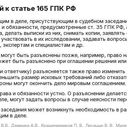
 к статье 165
ГПК РФ
щим в деле, присутствующим в судебном заседан
 и обязанности, предусмотренные ст. 35 ГПК РФ, 
, делать выписки из них, снимать копии, заявлять
 участвовать в их исследовании, задавать вопро
, экспертам и специалистам и др.
могут быть разъяснены позже, например, право 
ожет быть разъяснено при оглашении решения или
и ответчику) разъясняется также право изменить 
еньшить размер исковых требований либо отказать
ороны могут окончить дело мировым соглашением.
рава и обязанности устно. О разъяснении делаетс
ле, могут задать вопросы в случае неясности пер
 заседания может возникнуть необходимость в ра
им в деле.
 В.В., Демкина А.В., Крашенинников П. В., Лисицын В. В., Мале