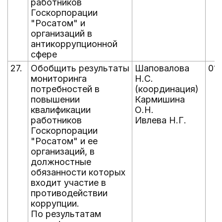
работников
Госкорпорации
"Росатом" и
организаций в
антикоррупционной
сфере
27.
Обобщить результаты
Шаповалова
01.
мониторинга
Н.С.
потребностей в
(координация)
повышении
Кармишина
квалификации
О.Н.
работников
Ивлева Н.Г.
Госкорпорации
"Росатом" и ее
организаций, в
должностные
обязанности которых
входит участие в
противодействии
коррупции.
По результатам