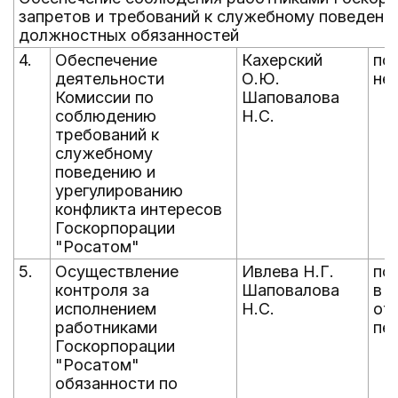
запретов и требований к служебному поведению
должностных обязанностей
4.
Обеспечение
Кахерский
по
деятельности
О.Ю.
не
Комиссии по
Шаповалова
соблюдению
Н.С.
требований к
служебному
поведению и
урегулированию
конфликта интересов
Госкорпорации
"Росатом"
5.
Осуществление
Ивлева Н.Г.
по
контроля за
Шаповалова
в 
исполнением
Н.С.
от
работниками
пе
Госкорпорации
"Росатом"
обязанности по