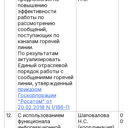
повышению
эффективности
работы по
рассмотрению
сообщений,
поступающих по
каналам горячей
линии.
По результатам
актуализировать
Единый отраслевой
порядок работы с
сообщениями горячей
линии, утвержденный
приказом
Госкорпорации
"Росатом" от
20.02.2018 N 1/186-П
12.
С использованием
Шаповалова
01.
функционала
Н.С.
01.
информационной
(координация)