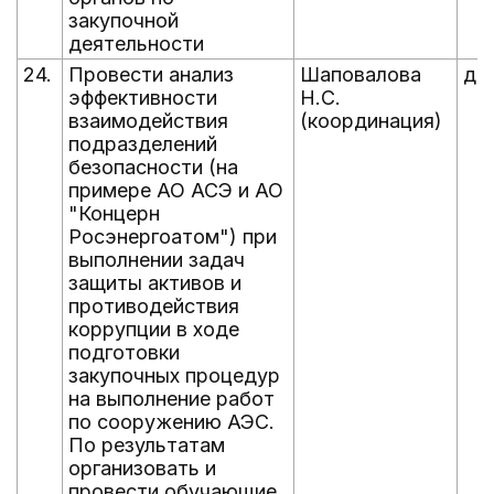
закупочной
деятельности
24.
Провести анализ
Шаповалова
до 
эффективности
Н.С.
взаимодействия
(координация)
подразделений
безопасности (на
примере АО АСЭ и АО
"Концерн
Росэнергоатом") при
выполнении задач
защиты активов и
противодействия
коррупции в ходе
подготовки
закупочных процедур
на выполнение работ
по сооружению АЭС.
По результатам
организовать и
провести обучающие