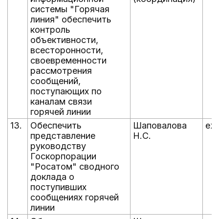
системы "Горячая
линия" обеспечить
контроль
объективности,
всесторонности,
своевременности
рассмотрения
сообщений,
поступающих по
каналам связи
горячей линии
13.
Обеспечить
Шаповалова
еж
представление
Н.С.
руководству
Госкорпорации
"Росатом" сводного
доклада о
поступивших
сообщениях горячей
линии