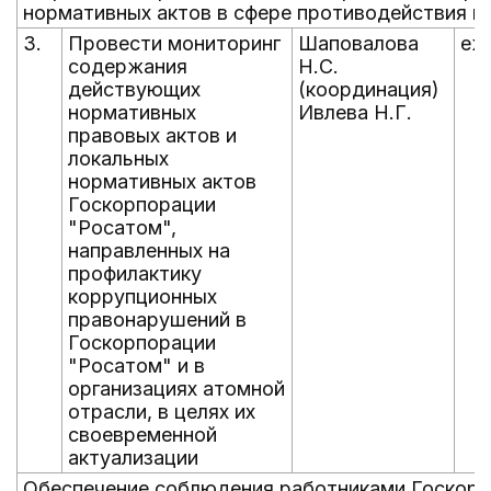
нормативных актов в сфере противодействия к
3.
Провести мониторинг
Шаповалова
еж
содержания
Н.С.
действующих
(координация)
нормативных
Ивлева Н.Г.
правовых актов и
локальных
нормативных актов
Госкорпорации
"Росатом",
направленных на
профилактику
коррупционных
правонарушений в
Госкорпорации
"Росатом" и в
организациях атомной
отрасли, в целях их
своевременной
актуализации
Обеспечение соблюдения работниками Госкорп