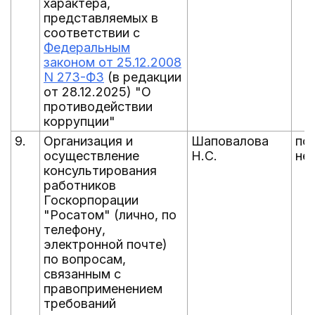
характера,
представляемых в
соответствии с
Федеральным
законом от 25.12.2008
N 273-ФЗ
(в редакции
от 28.12.2025) "О
противодействии
коррупции"
9.
Организация и
Шаповалова
по
осуществление
Н.С.
не
консультирования
работников
Госкорпорации
"Росатом" (лично, по
телефону,
электронной почте)
по вопросам,
связанным с
правоприменением
требований