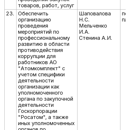
товаров, работ, услуг
23.
Обеспечить
Шаповалова
по
организацию
Н.С.
пл
проведения
Мельченко
мероприятий по
И.А.
профессиональному
Стенина А.И.
развитию в области
противодействия
коррупции для
работников АО
"Атомкомплект" с
учетом специфики
деятельности
организации как
уполномоченного
органа по закупочной
деятельности
Госкорпорации
"Росатом", а также
иных уполномоченных
органов по