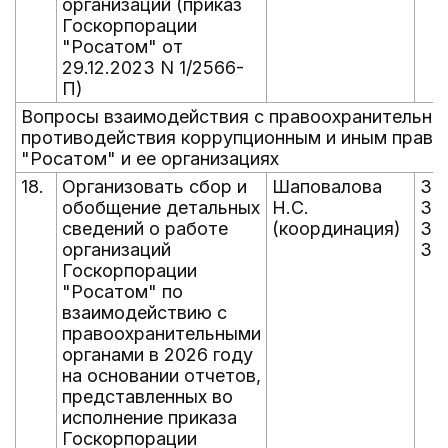
организаций (приказ
Госкорпорации
"Росатом" от
29.12.2023 N 1/2566-
П)
Вопросы взаимодействия с правоохранительны
противодействия коррупционным и иным право
"Росатом" и ее организациях
18.
Организовать сбор и
Шаповалова
30.
обобщение детальных
Н.С.
30.
сведений о работе
(координация)
30.
организаций
30.
Госкорпорации
"Росатом" по
взаимодействию с
правоохранительными
органами в 2026 году
на основании отчетов,
представленных во
исполнение приказа
Госкорпорации