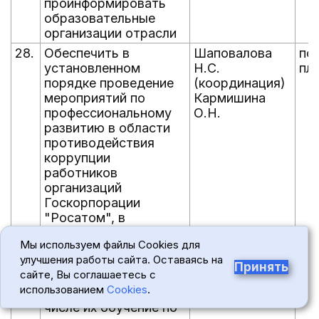
проинформировать
образовательные
организации отрасли
28.
Обеспечить в
Шаповалова
по
установленном
Н.С.
пл
порядке проведение
(координация)
мероприятий по
Кармишина
профессиональному
О.Н.
развитию в области
противодействия
коррупции
работников
организаций
Госкорпорации
"Росатом", в
должностные
Мы используем файлы Cookies для
обязанности которых
улучшения работы сайта. Оставаясь на
входит участие в
Принять
сайте, Вы соглашаетесь с
противодействии
использованием
Cookies
.
коррупции, в том
числе их обучение по