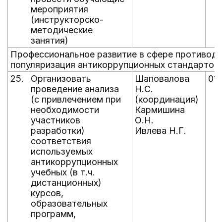
мероприятия
(инструкторско-
методические
занятия)
Профессиональное развитие в сфере противоде
популяризация антикоррупционных стандартов
25.
Организовать
Шаповалова
01.
проведение анализа
Н.С.
(с привлечением при
(координация)
необходимости
Кармишина
участников
О.Н.
разработки)
Ивлева Н.Г.
соответствия
используемых
антикоррупционных
учебных (в т.ч.
дистанционных)
курсов,
образовательных
программ,