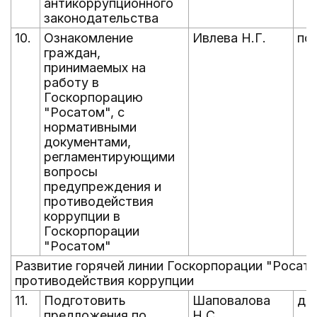
антикоррупционного
законодательства
10.
Ознакомление
Ивлева Н.Г.
по
граждан,
принимаемых на
работу в
Госкорпорацию
"Росатом", с
нормативными
документами,
регламентирующими
вопросы
предупреждения и
противодействия
коррупции в
Госкорпорации
"Росатом"
Развитие горячей линии Госкорпорации "Росат
противодействия коррупции
11.
Подготовить
Шаповалова
до
предложения по
Н.С.