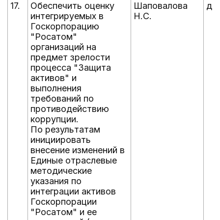
17.
Обеспечить оценку
Шаповалова
до 
интегрируемых в
Н.С.
Госкорпорацию
"Росатом"
организаций на
предмет зрелости
процесса "Защита
активов" и
выполнения
требований по
противодействию
коррупции.
По результатам
инициировать
внесение изменений в
Единые отраслевые
методические
указания по
интеграции активов
Госкорпорации
"Росатом" и ее