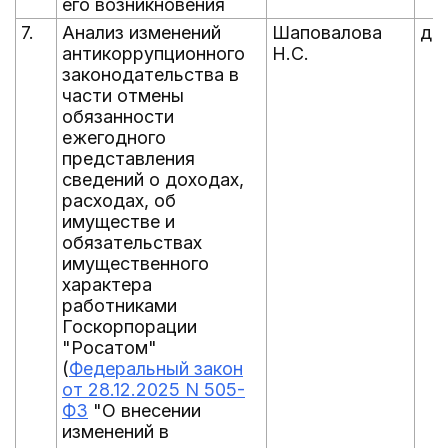
его возникновения
7.
Анализ изменений
Шаповалова
до
антикоррупционного
Н.С.
законодательства в
части отмены
обязанности
ежегодного
представления
сведений о доходах,
расходах, об
имуществе и
обязательствах
имущественного
характера
работниками
Госкорпорации
"Росатом"
(
Федеральный закон
от 28.12.2025 N 505-
ФЗ
"О внесении
изменений в