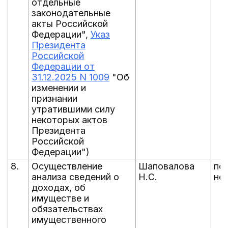
отдельные
законодательные
акты Российской
Федерации",
Указ
Президента
Российской
Федерации от
31.12.2025 N 1009
"Об
изменении и
признании
утратившими силу
некоторых актов
Президента
Российской
Федерации")
8.
Осуществление
Шаповалова
по
анализа сведений о
Н.С.
не
доходах, об
имуществе и
обязательствах
имущественного