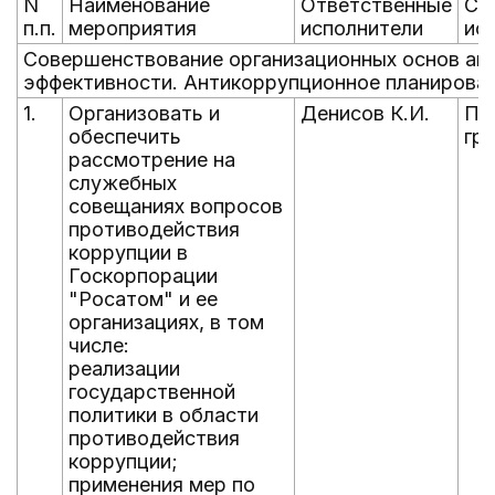
N
Наименование
Ответственные
Ср
п.п.
мероприятия
исполнители
ис
Совершенствование организационных основ ан
эффективности. Антикоррупционное планирова
1.
Организовать и
Денисов К.И.
По
обеспечить
гр
рассмотрение на
служебных
совещаниях вопросов
противодействия
коррупции в
Госкорпорации
"Росатом" и ее
организациях, в том
числе:
реализации
государственной
политики в области
противодействия
коррупции;
применения мер по