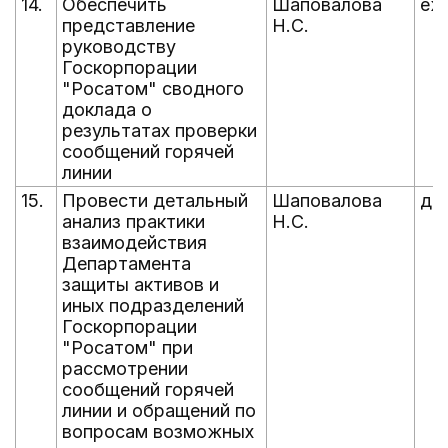
14.
Обеспечить
Шаповалова
еж
представление
Н.С.
руководству
Госкорпорации
"Росатом" сводного
доклада о
результатах проверки
сообщений горячей
линии
15.
Провести детальный
Шаповалова
до 
анализ практики
Н.С.
взаимодействия
Департамента
защиты активов и
иных подразделений
Госкорпорации
"Росатом" при
рассмотрении
сообщений горячей
линии и обращений по
вопросам возможных