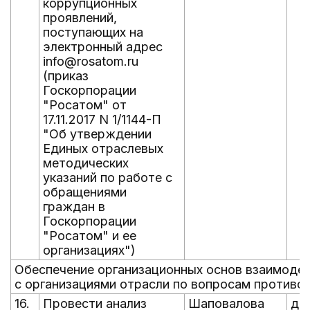
коррупционных
проявлений,
поступающих на
электронный адрес
info@rosatom.ru
(приказ
Госкорпорации
"Росатом" от
17.11.2017 N 1/1144-П
"Об утверждении
Единых отраслевых
методических
указаний по работе с
обращениями
граждан в
Госкорпорации
"Росатом" и ее
организациях")
Обеспечение организационных основ взаимоде
с организациями отрасли по вопросам противо
16.
Провести анализ
Шаповалова
до