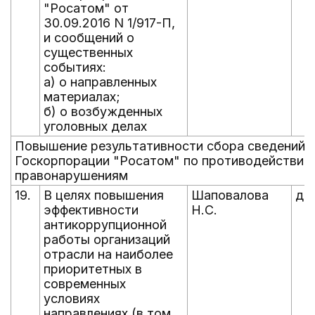
"Росатом" от
30.09.2016 N 1/917-П,
и сообщений о
существенных
событиях:
а) о направленных
материалах;
б) о возбужденных
уголовных делах
Повышение результативности сбора сведений о
Госкорпорации "Росатом" по противодействию
правонарушениям
19.
В целях повышения
Шаповалова
до 
эффективности
Н.С.
антикоррупционной
работы организаций
отрасли на наиболее
приоритетных в
современных
условиях
направлениях (в том