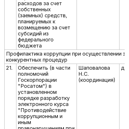
расходов за счет
собственных
(заемных) средств,
планируемых к
возмещению за счет
субсидий из
федерального
бюджета
Профилактика коррупции при осуществлении зак
конкурентных процедур
21.
Обеспечить (в части
Шаповалова
до 
полномочий
Н.С.
Госкорпорации
(координация)
"Росатом") в
установленном
порядке разработку
электронного курса
"Противодействие
коррупционным и
иным
правонарушениям при