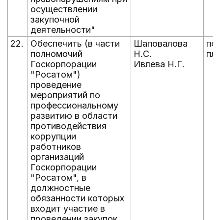
осуществлении
закупочной
деятельности"
22.
Обеспечить (в части
Шаповалова
по
полномочий
Н.С.
пл
Госкорпорации
Ивлева Н.Г.
"Росатом")
проведение
мероприятий по
профессиональному
развитию в области
противодействия
коррупции
работников
организаций
Госкорпорации
"Росатом", в
должностные
обязанности которых
входит участие в
проведении закупок