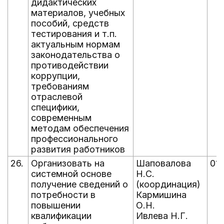
дидактических
материалов, учебных
пособий, средств
тестирования и т.п.
актуальным нормам
законодательства о
противодействии
коррупции,
требованиям
отраслевой
специфики,
современным
методам обеспечения
профессионального
развития работников
26.
Организовать на
Шаповалова
01.
системной основе
Н.С.
получение сведений о
(координация)
потребности в
Кармишина
повышении
О.Н.
квалификации
Ивлева Н.Г.