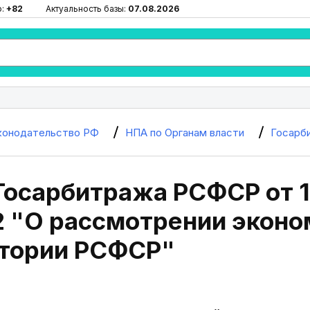
ю:
+82
Актуальность базы:
07.08.2026
конодательство РФ
НПА по Органам власти
Госарб
осарбитража РСФСР от 18
 "О рассмотрении эконо
итории РСФСР"