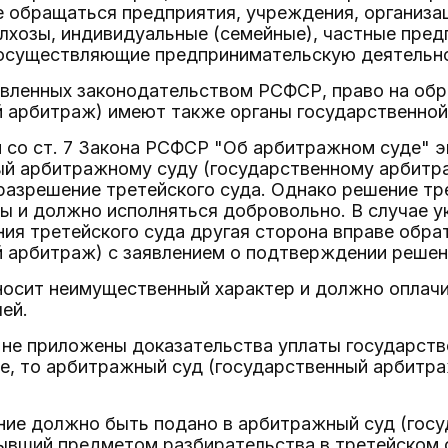
е обращаться предприятия, учреждения, организа
лхозы, индивидуальные (семейные), частные пред
осуществляющие предпринимательскую деятельно
новленных законодательством РСФСР, право на об
 арбитраж) имеют также органы государственной 
и со ст. 7 Закона РСФСР "Об арбитражном суде" 
й арбитражному суду (государственному арбитра
разрешение третейского суда. Однако решение тр
ы и должно исполняться добровольно. В случае у
ия третейского суда другая сторона вправе обра
 арбитраж) с заявлением о подтверждении решен
носит неимущественный характер и должно оплач
ей.
ю не приложены доказательства уплаты государст
е, то арбитражный суд (государственный арбитра
ение должно быть подано в арбитражный суд (гос
бывший предметом разбирательства в третейском