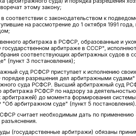
а (арбитражного суда) и порядка разрешения хоз
иворечат этому закону;
 в соответствии с законодательством к подведом
упившие на рассмотрение до 1 октября 1991 года
дом;
венного арбитража в РСФСР, образованные и уко
 государственном арбитраже в СССР", исполняют 
збрания соответствующих арбитражных судов в с
" (пункт 3 постановления);
ражный суд РСФСР приступает к исполнению своих
 порядке разрешения дел арбитражными судами" и
жного суда РСФСР. Высший арбитражный суд РС
о арбитража РСФСР по надзору за деятельность
х арбитражей) до момента формирования системы
"Об арбитражном суде" (пункт 5 постановления)
 РСФСР считает необходимым дать по применени
 разъяснения.
суды (государственные арбитражи) обязаны прини