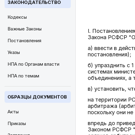
ЗАКОНОДАТЕЛЬСТВО
Кодексы
Важные Законы
I. Постановление
Закона РСФСР "О
Постановления
а) ввести в дейс
Указы
постановления);
НПА по Органам власти
б) упразднить с 
системах министе
НПА по темам
объединениях, а 
в) установить, чт
ОБРАЗЦЫ ДОКУМЕНТОВ
на территории Р
арбитража (арбит
Акты
поскольку они н
впредь до привед
Приказы
Законом РСФСР "