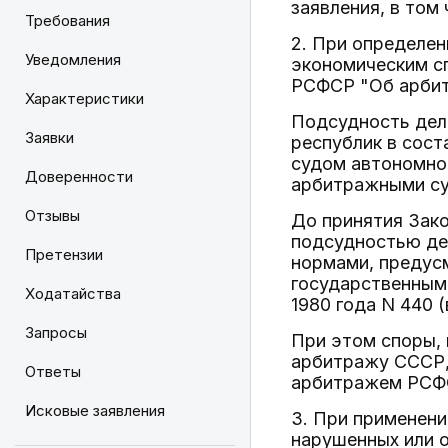
заявления, в том
Требования
2. При определе
Уведомления
экономическим сп
РСФСР "Об арбит
Характеристики
Подсудность де
Заявки
республик в сос
судом автономно
Доверенности
арбитражными су
Отзывы
До принятия Зак
подсудностью де
Претензии
нормами, предусм
государственным
Ходатайства
1980 года N 440 
Запросы
При этом споры, 
арбитражу СССР
Ответы
арбитражем РСФ
Исковые заявления
3. При применени
нарушенных или о