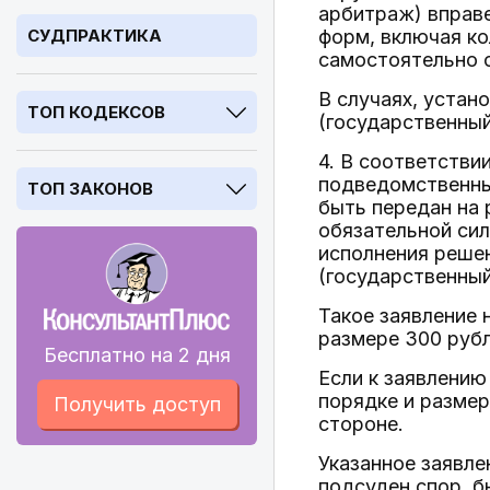
арбитраж) вправ
СУДПРАКТИКА
форм, включая ко
самостоятельно 
В случаях, уста
ТОП КОДЕКСОВ
(государственный
4. В соответстви
подведомственны
ТОП ЗАКОНОВ
быть передан на 
обязательной сил
исполнения решен
(государственный
Такое заявление 
размере 300 рубл
Бесплатно на 2 дня
Если к заявлени
порядке и размер
Получить доступ
стороне.
Указанное заявл
подсуден спор, 