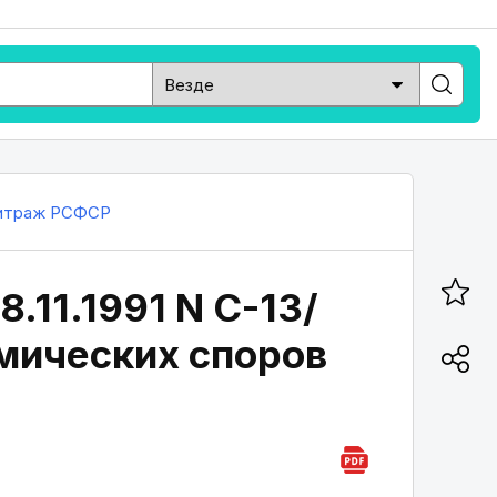
итраж РСФСР
.11.1991 N С-13/
мических споров