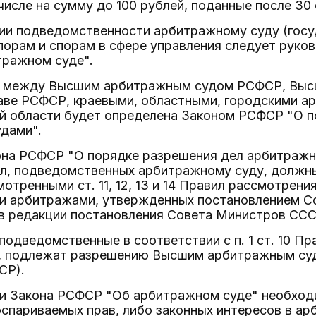
 числе на сумму до 100 рублей, поданные после 30 
нии подведомственности арбитражному суду (госу
орам и спорам в сфере управления следует руково
ражном суде".
л между Высшим арбитражным судом РСФСР, Выс
таве РСФСР, краевыми, областными, городскими 
й области будет определена Законом РСФСР "О п
дами".
она РСФСР "О порядке разрешения дел арбитражн
л, подведомственных арбитражному суду, должны
отренными ст. 11, 12, 13 и 14 Правил рассмотрени
и арбитражами, утвержденных постановлением С
(в редакции постановления Совета Министров СССР
подведомственные в соответствии с п. 1 ст. 10 
, подлежат разрешению Высшим арбитражным су
СР).
и Закона РСФСР "Об арбитражном суде" необходим
спариваемых прав, либо законных интересов в а