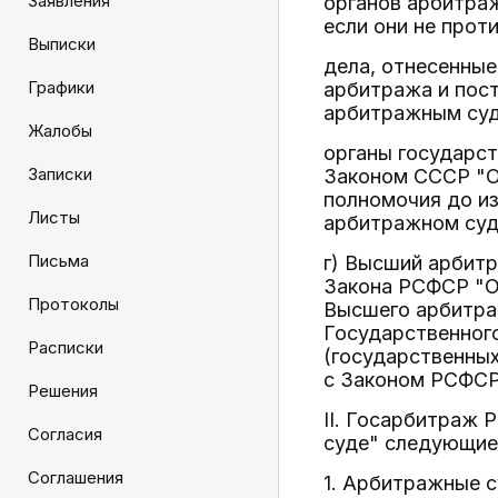
Заявления
органов арбитраж
если они не прот
Выписки
дела, отнесенные
Графики
арбитража и пост
арбитражным су
Жалобы
органы государст
Записки
Законом СССР "О
полномочия до и
Листы
арбитражном суде
Письма
г) Высший арбит
Закона РСФСР "О
Протоколы
Высшего арбитра
Государственног
Расписки
(государственны
с Законом РСФСР 
Решения
II. Госарбитраж
Согласия
суде" следующие
Соглашения
1. Арбитражные 