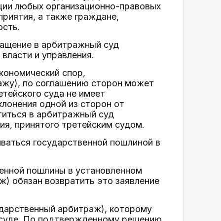
ции любых организационно-правовых
приятия, а также граждане,
сть.
ращение в арбитражный суд
власти и управления.
экономический спор,
жу), по соглашению сторон может
етейского суда не имеет
клонения одной из сторон от
титься в арбитражный суд
ия, принятого третейским судом.
иваться государственной пошлиной в
венной пошлины в установленном
ж) обязан возвратить это заявление
ударственный арбитраж), которому
 суде. По подтвержденному решению