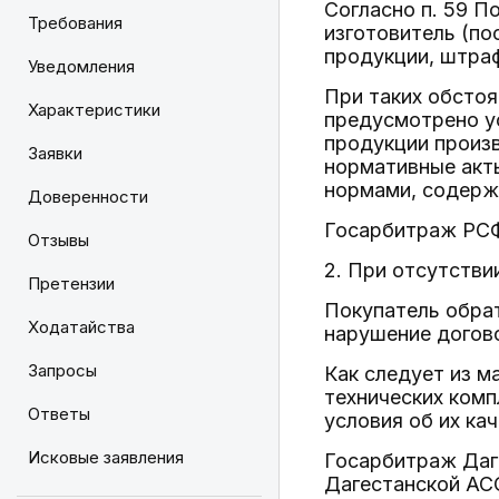
Согласно п. 59 П
Требования
изготовитель (по
продукции, штра
Уведомления
При таких обстоя
Характеристики
предусмотрено ус
продукции произв
Заявки
нормативные акт
нормами, содержа
Доверенности
Госарбитраж РСФ
Отзывы
2. При отсутстви
Претензии
Покупатель обрат
Ходатайства
нарушение догов
Запросы
Как следует из м
технических комп
Ответы
условия об их кач
Исковые заявления
Госарбитраж Даг
Дагестанской АС