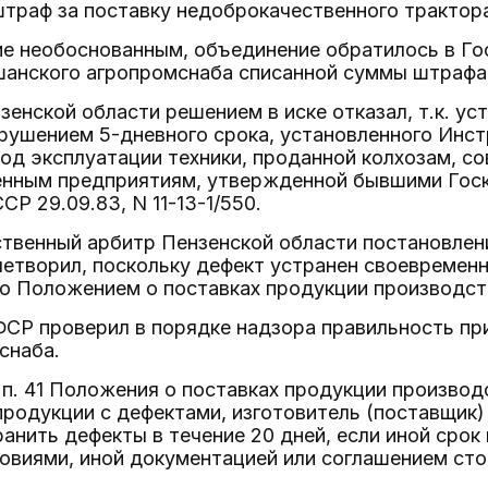
траф за поставку недоброкачественного трактор
ие необоснованным, объединение обратилось в Го
шанского агропромснаба списанной суммы штрафа
енской области решением в иске отказал, т.к. ус
рушением 5-дневного срока, установленного Инст
од эксплуатации техники, проданной колхозам, со
енным предприятиям, утвержденной бывшими Гос
Р 29.09.83, N 11-13-1/550.
ственный арбитр Пензенской области постановлен
етворил, поскольку дефект устранен своевременн
о Положением о поставках продукции производств
СР проверил в порядке надзора правильность при
снаба.
 п. 41 Положения о поставках продукции производ
продукции с дефектами, изготовитель (поставщик)
ранить дефекты в течение 20 дней, если иной сро
овиями, иной документацией или соглашением сто