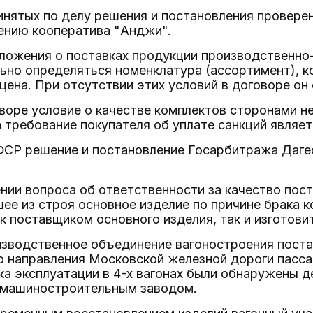
инятых по делу решения и постановления провер
ению кооператива "Анджи".
оложения о поставках продукции производственно
но определяться номенклатура (ассортимент), ко
 цена. При отсутствии этих условий в договоре о
воре условие о качестве комплектов сторонами не
 требование покупателя об уплате санкций являе
СР решение и постановление Госарбитража Дагес
нии вопроса об ответственности за качество пос
ее из строя основное изделие по причине брака
к поставщиком основного изделия, так и изготов
изводственное объединение вагоностроения поста
о направления Московской железной дороги пасса
ка эксплуатации в 4-х вагонах были обнаружены д
машиностроительным заводом.