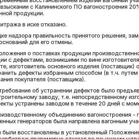
временным восстановлением изделий вагонный уч
 взыскании с Калининского ПО вагоностроения 20
нной продукции.
итража в иске отказано.
ке надзора правильность принятого решения, зам
оснований для его отмены.
Положения о поставках продукции производственно
ии с дефектами, возникшими по вине изготовителя
те, изготовитель основного изделия (поставщик) 
ранить дефекты избранным способом (в т.ч. путем 
ания покупателя (поставщика).
 требование об устранении дефектов было предъя
роительному заводу, т.е. непосредственному из
екты устранены заводом в течение 20 дней с мом
изводственному объединению вагоностроения - п
енных генераторов была направлена вагонным уча
ы были восстановлены в установленный Положение
сарбитраж правомерно отказал во взыскании штр