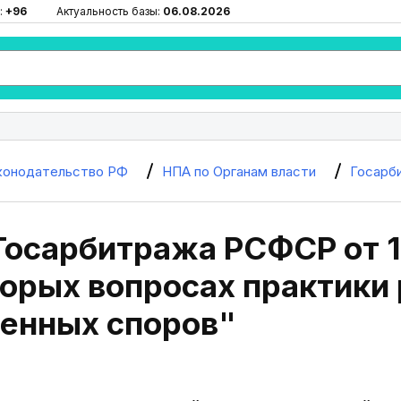
:
+96
Актуальность базы:
06.08.2026
конодательство РФ
НПА по Органам власти
Госарб
осарбитража РСФСР от 17
торых вопросах практики
венных споров"