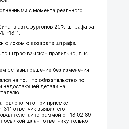
олненными с момента реального
бината автофургонов 20% штрафа за
ИЛ-131".
ж с иском о возврате штрафа.
то штраф взыскан правильно, т. к.
ем оставил решение без изменения.
лся на то, что обязательство по
и недостающей детали на
упателю.
новлено, что при приемке
131" ответчик выявил его
овал телетайпограммой от 13.02.89
 посылкой шланг ответчику только