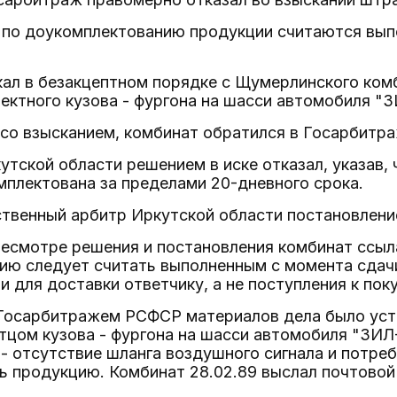
а по доукомплектованию продукции считаются вып
кал в безакцептном порядке с Щумерлинского ком
ектного кузова - фургона на шасси автомобиля "З
со взысканием, комбинат обратился в Госарбитра
тской области решением в иске отказал, указав, ч
плектована за пределами 20-дневного срока.
твенный арбитр Иркутской области постановлени
ресмотре решения и постановления комбинат ссыла
ию следует считать выполненным с момента сдач
и для доставки ответчику, а не поступления к пок
 Госарбитражем РСФСР материалов дела было уста
тцом кузова - фургона на шасси автомобиля "ЗИЛ-
- отсутствие шланга воздушного сигнала и потреб
 продукцию. Комбинат 28.02.89 выслал почтовой