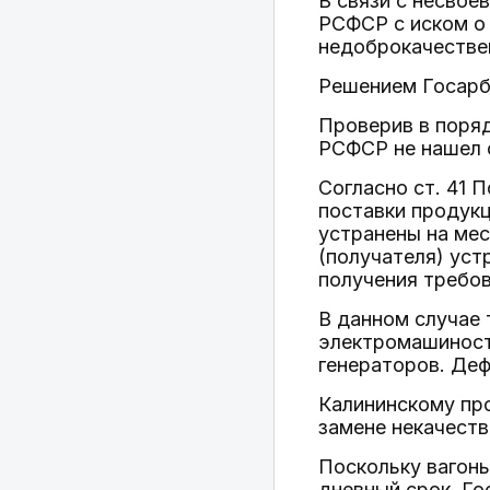
В связи с несвое
РСФСР с иском о
недоброкачестве
Решением Госарб
Проверив в поряд
РСФСР не нашел 
Согласно ст. 41 
поставки продукц
устранены на мес
(получателя) уст
получения требов
В данном случае
электромашиност
генераторов. Деф
Калининскому про
замене некачеств
Поскольку вагон
дневный срок, Го