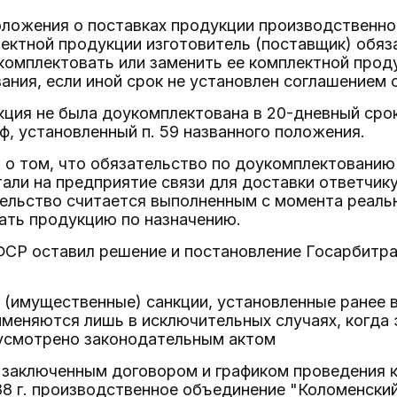
оложения о поставках продукции производственно
ектной продукции изготовитель (поставщик) обяз
комплектовать или заменить ее комплектной прод
ания, если иной срок не установлен соглашением 
ция не была доукомплектована в 20-дневный срок
, установленный п. 59 названного положения.
 о том, что обязательство по доукомплектованию
ли на предприятие связи для доставки ответчику, 
ельство считается выполненным с момента реальн
ать продукцию по назначению.
СР оставил решение и постановление Госарбитра
е (имущественные) санкции, установленные ране
именяются лишь в исключительных случаях, когда
усмотрено законодательным актом
 заключенным договором и графиком проведения 
88 г. производственное объединение "Коломенски