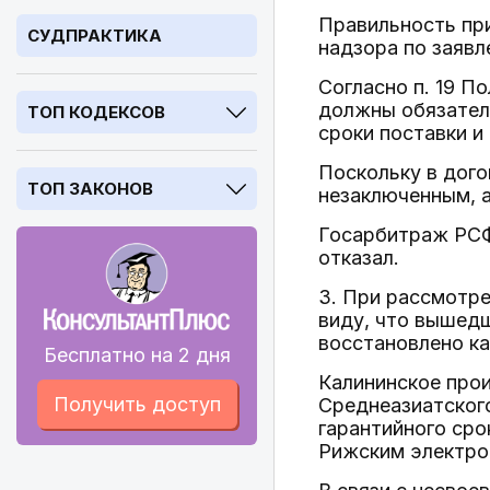
Правильность пр
СУДПРАКТИКА
надзора по заявл
Согласно п. 19 П
должны обязатель
ТОП КОДЕКСОВ
сроки поставки и
Поскольку в дого
ТОП ЗАКОНОВ
незаключенным, а
Госарбитраж РСФ
отказал.
3. При рассмотре
виду, что вышедш
восстановлено ка
Бесплатно на 2 дня
Калининское про
Получить доступ
Среднеазиатског
гарантийного сро
Рижским электро