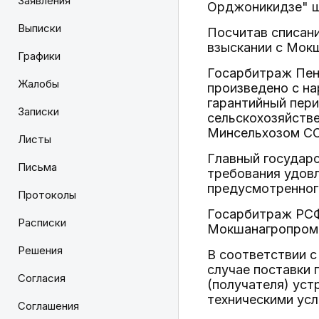
Заявления
Орджоникидзе" ш
Выписки
Посчитав списан
взыскании с Мок
Графики
Госарбитраж Пенз
Жалобы
произведено с на
гарантийный пери
Записки
сельскохозяйств
Минсельхозом ССС
Листы
Главный государ
Письма
требования удовл
предусмотренног
Протоколы
Госарбитраж РСФ
Расписки
Мокшанагропром
Решения
В соответствии с
случае поставки 
Согласия
(получателя) уст
техническими усл
Соглашения