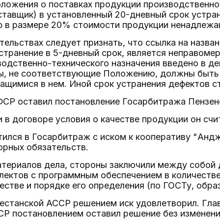
оложения о поставках продукции производственно-
ставщик) в установленный 20-дневный срок устра
ф в размере 20% стоимости продукции ненадлежащ
тельствах следует признать, что ссылка на назва
транение в 5-дневный срок, является неправомерн
одственно-технического назначения введено в дейст
ы, не соответствующие Положению, должны быть 
щимися в нем. Иной срок устранения дефектов с
СР оставил постановление Госарбитража Пензенс
и в договоре условия о качестве продукции он сч
ился в Госарбитраж с иском к кооперативу "Андж
орных обязательств.
атериалов дела, стороны заключили между собой 
лектов с программным обеспечением в количестве
естве и порядке его определения (по ГОСТу, образ
естанской АССР решением иск удовлетворил. Гла
СР постановлением оставил решение без изменени