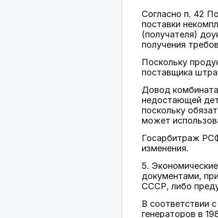
Согласно п. 42 П
поставки некомпл
(получателя) доу
получения требов
Поскольку продук
поставщика штраф
Довод комбината
недостающей дета
поскольку обязат
может использов
Госарбитраж РСФ
изменения.
5. Экономически
документами, пр
СССР, либо пред
В соответствии с
генераторов в 19