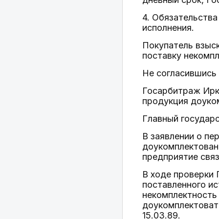
4. Обязательств
исполнения.
Покупатель взыс
поставку некомпл
Не согласившись 
Госарбитраж Ирку
продукция доуком
Главный государс
В заявлении о пе
доукомплектован
предприятие связ
В ходе проверки
поставленного ис
некомплектность 
доукомплектовать
15.03.89.