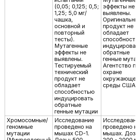
(0,05; 0,125; 0,5;
эффекты не
1,25; 5,0 мг/
выявлены.
чашка,
Оригинальны
основной и
продукт не
повторный
обладает
тесты).
способность
Мутагенные
индуцироват
эффекты не
обратные
выявлены.
генные мутац
Тестируемый
Агентство по
технический
охране
продукт не
окружающей
обладает
среды США
способностью
индуцировать
обратные
генные мутации
Хромосомные/
Исследование
Исследовани
геномные
проведено на
проведено н
мутации
мышах CD-1.
мышах. Дозы
(Микроядерный
Дозы: 500,
200 - 2000 мг