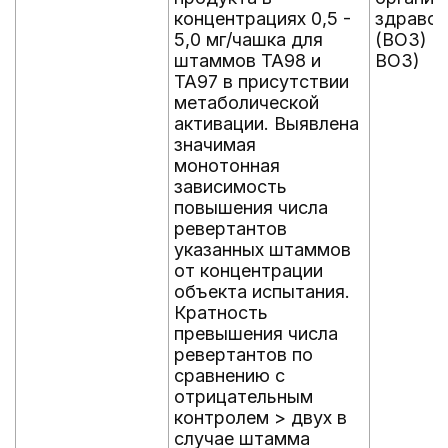
концентрациях 0,5 -
здравоо
5,0 мг/чашка для
(ВОЗ) (
штаммов TA98 и
ВОЗ)
TA97 в присутствии
метаболической
активации. Выявлена
значимая
монотонная
зависимость
повышения числа
ревертантов
указанных штаммов
от концентрации
объекта испытания.
Кратность
превышения числа
ревертантов по
сравнению с
отрицательным
контролем > двух в
случае штамма