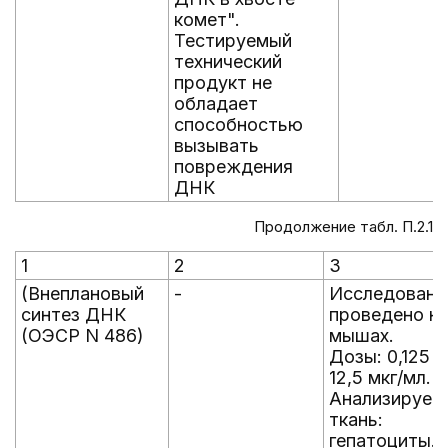
комет".
Тестируемый
технический
продукт не
обладает
способностью
вызывать
повреждения
ДНК
Продолжение табл. П.2.1
1
2
3
(Внеплановый
-
Исследовани
синтез ДНК
проведено н
(ОЭСР N 486)
мышах.
Дозы: 0,125 -
12,5 мкг/мл.
Анализируем
ткань:
гепатоциты.