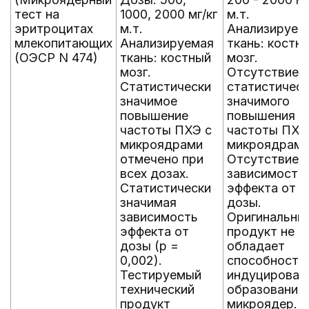
тест на
1000, 2000 мг/кг
м.т.
эритроцитах
м.т.
Анализируем
млекопитающих
Анализируемая
ткань: костн
(ОЭСР N 474)
ткань: костный
мозг.
мозг.
Отсутствие
Статистически
статистичес
значимое
значимого
повышение
повышения
частоты ПХЭ с
частоты ПХЭ
микроядрами
микроядрами
отмечено при
Отсутствие
всех дозах.
зависимости
Статистически
эффекта от
значимая
дозы.
зависимость
Оригинальны
эффекта от
продукт не
дозы (p =
обладает
0,002).
способность
Тестируемый
индуцироват
технический
образование
продукт
микроядер.