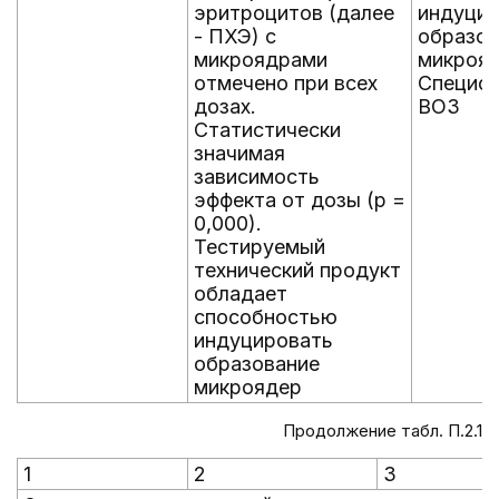
эритроцитов (далее
индуцир
- ПХЭ) с
образов
микроядрами
микроя
отмечено при всех
Специфи
дозах.
ВОЗ
Статистически
значимая
зависимость
эффекта от дозы (p =
0,000).
Тестируемый
технический продукт
обладает
способностью
индуцировать
образование
микроядер
Продолжение табл. П.2.1
1
2
3