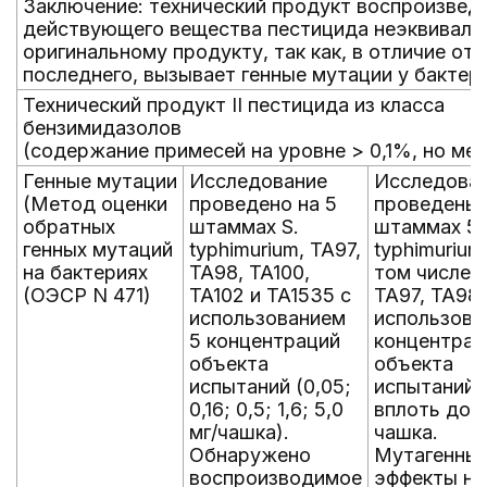
Заключение: технический продукт воспроизвед
действующего вещества пестицида неэквивале
оригинальному продукту, так как, в отличие от
последнего, вызывает генные мутации у бактер
Технический продукт II пестицида из класса
бензимидазолов
(содержание примесей на уровне > 0,1%, но ме
Генные мутации
Исследование
Исследова
(Метод оценки
проведено на 5
проведены 
обратных
штаммах S.
штаммах 5.
генных мутаций
typhimurium, TA97,
typhimurium,
на бактериях
TA98, TA100,
том числе и
(ОЭСР N 471)
TA102 и TA1535 с
TA97, TA98,
использованием
использова
5 концентраций
концентрац
объекта
объекта
испытаний (0,05;
испытаний
0,16; 0,5; 1,6; 5,0
вплоть до 1
мг/чашка).
чашка.
Обнаружено
Мутагенны
воспроизводимое
эффекты не