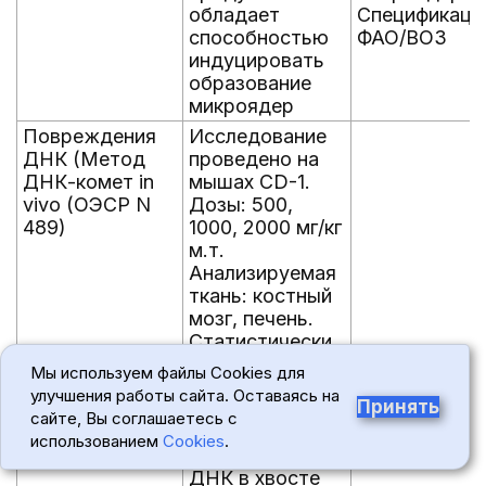
обладает
Спецификаци
способностью
ФАО/ВОЗ
индуцировать
образование
микроядер
Повреждения
Исследование
ДНК (Метод
проведено на
ДНК-комет in
мышах CD-1.
vivo (ОЭСР N
Дозы: 500,
489)
1000, 2000 мг/кг
м.т.
Анализируемая
ткань: костный
мозг, печень.
Статистически
значимое
Мы используем файлы Cookies для
зависимое от
улучшения работы сайта. Оставаясь на
Принять
дозы
сайте, Вы соглашаетесь с
повышение
использованием
Cookies
.
показателя "%
ДНК в хвосте