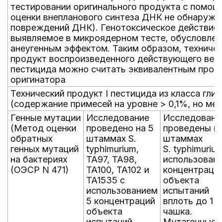
тестировании оригинального продукта с помо
оценки внепланового синтеза ДНК не обнаруже
повреждений ДНК). Генотоксическое действие,
выявляемое в микроядерном тесте, обусловле
анеугенным эффектом. Таким образом, техниче
продукт воспроизведенного действующего вещ
пестицида можно считать эквивалентным прод
оригинатора
Технический продукт I пестицида из класса гли
(содержание примесей на уровне > 0,1%, но ме
Генные мутации
Исследование
Исследовани
(Метод оценки
проведено на 5
проведены на
обратных
штаммах S.
штаммах
генных мутаций
typhimurium,
S. typhimuriu
на бактериях
TA97, TA98,
использован
(ОЭСР N 471)
TA100, TA102 и
концентраци
TA1535 с
объекта
использованием
испытаний
5 концентраций
вплоть до 1 м
объекта
чашка.
испытаний
Мутагенные