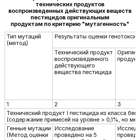
технических продуктов
воспроизведенных действующих веществ
пестицидов оригинальным
продуктам по критерию "мутагенность"
Тип мутаций
Результаты оценки генотокси
(метод)
Технический продукт
Оригина
воспроизведенного
продукт
действующего
вещества пестицида
1
2
3
Технический продукт I пестицида из класса бе
(содержание примесей на уровне > 0,1%, но ме
Генные мутации
Исследование
Исслед
(Метод оценки
проведено на 5
проведе