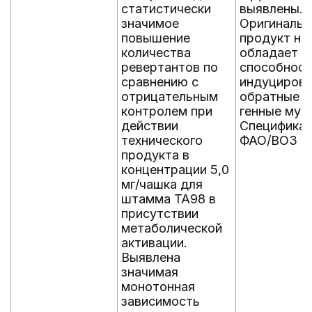
статистически
выявлены.
значимое
Оригиналь
повышение
продукт не
количества
обладает
ревертантов по
способнос
сравнению с
индуциров
отрицательным
обратные
контролем при
генные мут
действии
Специфика
технического
ФАО/ВОЗ
продукта в
концентрации 5,0
мг/чашка для
штамма TA98 в
присутствии
метаболической
активации.
Выявлена
значимая
монотонная
зависимость