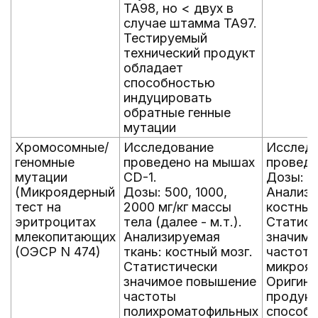
TA98, но < двух в
случае штамма TA97.
Тестируемый
технический продукт
обладает
способностью
индуцировать
обратные генные
мутации
Хромосомные/
Исследование
Исслед
геномные
проведено на мышах
проведе
мутации
CD-1.
Дозы: 50
(Микроядерный
Дозы: 500, 1000,
Анализи
тест на
2000 мг/кг массы
костный
эритроцитах
тела (далее - м.т.).
Статист
млекопитающих
Анализируемая
значимо
(ОЭСР N 474)
ткань: костный мозг.
частоты
Статистически
микрояд
значимое повышение
Оригина
частоты
продукт
полихроматофильных
способ