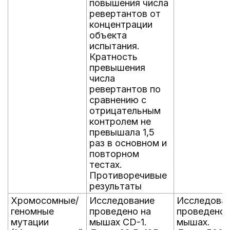
повышения числа
ревертантов от
концентрации
объекта
испытания.
Кратность
превышения
числа
ревертантов по
сравнению с
отрицательным
контролем не
превышала 1,5
раз в основном и
повторном
тестах.
Противоречивые
результаты
Хромосомные/
Исследование
Исследова
геномные
проведено на
проведено 
мутации
мышах CD-1.
мышах.