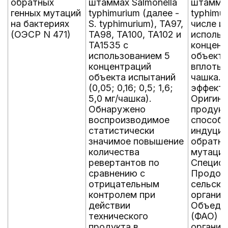
обратных
штаммах Salmonella
штаммах
генных мутаций
typhimurium (далее -
typhimur
на бактериях
S. typhimurium), TA97,
числе и 
(ОЭСР N 471)
TA98, TA100, TA102 и
использ
TA1535 с
концент
использованием 5
объекта
концентраций
вплоть д
объекта испытаний
чашка. 
(0,05; 0,16; 0,5; 1,6;
эффекты
5,0 мг/чашка).
Оригина
Обнаружено
продукт
воспроизводимое
способ
статистически
индуцир
значимое повышение
обратны
количества
мутации
ревертантов по
Специф
сравнению с
Продово
отрицательным
сельско
контролем при
организ
действии
Объеди
технического
(ФАО) и
продукта в
организ