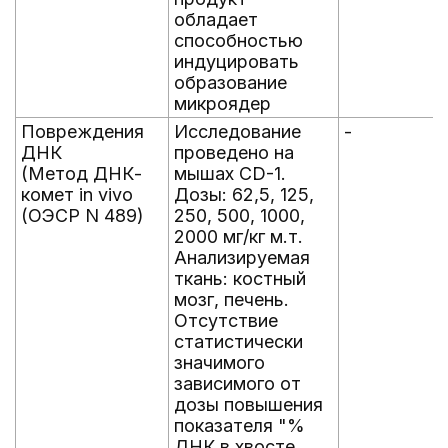
обладает
способностью
индуцировать
образование
микроядер
Повреждения
Исследование
-
ДНК
проведено на
(Метод ДНК-
мышах CD-1.
комет in vivo
Дозы: 62,5, 125,
(ОЭСР N 489)
250, 500, 1000,
2000 мг/кг м.т.
Анализируемая
ткань: костный
мозг, печень.
Отсутствие
статистически
значимого
зависимого от
дозы повышения
показателя "%
ДНК в хвосте