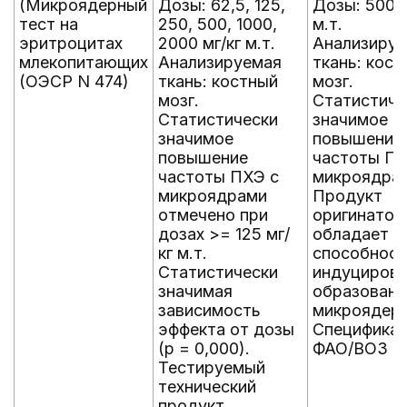
(Микроядерный
Дозы: 62,5, 125,
Дозы: 500 м
тест на
250, 500, 1000,
м.т.
эритроцитах
2000 мг/кг м.т.
Анализиру
млекопитающих
Анализируемая
ткань: кост
(ОЭСР N 474)
ткань: костный
мозг.
мозг.
Статистиче
Статистически
значимое
значимое
повышение
повышение
частоты ПХ
частоты ПХЭ с
микроядра
микроядрами
Продукт
отмечено при
оригинатор
дозах >= 125 мг/
обладает
кг м.т.
способнос
Статистически
индуциров
значимая
образовани
зависимость
микроядер.
эффекта от дозы
Специфика
(p = 0,000).
ФАО/ВОЗ
Тестируемый
технический
продукт