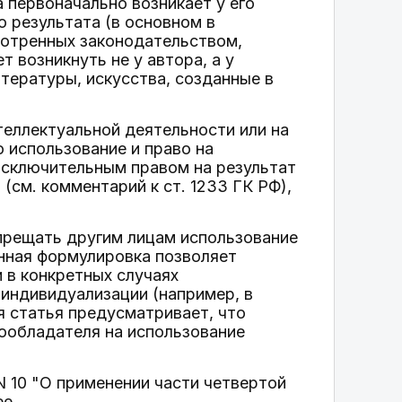
 первоначально возникает у его
о результата (в основном в
мотренных законодательством,
 возникнуть не у автора, а у
итературы, искусства, созданные в
нтеллектуальной деятельности или на
 использование и право на
сключительным правом на результат
(см. комментарий к ст. 1233 ГК РФ),
запрещать другим лицам использование
нная формулировка позволяет
 в конкретных случаях
индивидуализации (например, в
я статья предусматривает, что
вообладателя на использование
N 10 "О применении части четвертой
е.