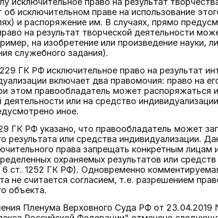
у исключительное право на результат творчества
т об исключительном праве на использование этог
ях) и распоряжение им. В случаях, прямо предус
раво на результат творческой деятельности может
пример, на изобретение или произведение науки, л
ия служебного задания).
. 1229 ГК РФ исключительное право на результат и
уализации включает два правомочия: право на его
ри этом правообладатель может распоряжаться и
 деятельности или на средство индивидуализации 
едусмотрено иное.
. 1229 ГК РФ указано, что правообладатель может 
о результата или средства индивидуализации. Да
чительного права запрещать конкретным лицам и
ределенных охраняемых результатов или средств 
. 6 ст. 1252 ГК РФ). Одновременно комментируема
та не считается согласием, т.е. разрешением пра
о объекта.
ления Пленума Верховного Суда РФ от 23.04.2019 
декса Российской Федерации" отмечено следующе