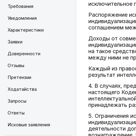
исключительное 
Требования
Распоряжение ис
Уведомления
индивидуализаци
соглашением меж
Характеристики
Доходы от совмес
Заявки
индивидуализации
на такое средст
Доверенности
между ними не п
Отзывы
Каждый из право
результат интелл
Претензии
4. В случаях, пре
Ходатайства
настоящего Кодек
интеллектуальной
Запросы
принадлежать ра
Ответы
5. Ограничения и
индивидуализации
Исковые заявления
деятельности доп
вознаграждение,