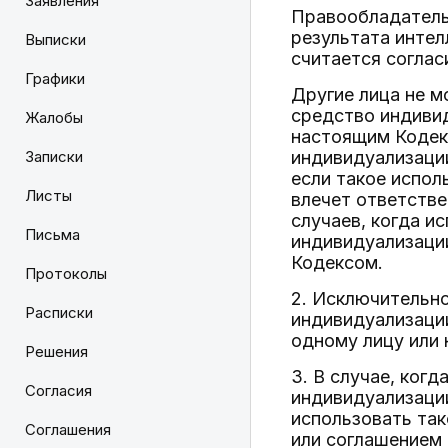
Заявления
Правообладатель
результата интел
Выписки
считается соглас
Графики
Другие лица не м
средство индивид
Жалобы
настоящим Кодек
Записки
индивидуализаци
если такое испол
Листы
влечет ответстве
случаев, когда и
Письма
индивидуализации
Кодексом.
Протоколы
2. Исключительно
Расписки
индивидуализаци
одному лицу или 
Решения
3. В случае, ког
Согласия
индивидуализаци
использовать так
Соглашения
или соглашением