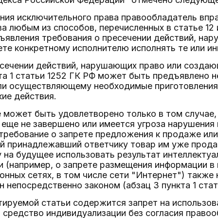
ения исключительного права правообладатель впр
а любым из способов, перечисленных в статье 12 и
ъявления требования о пресечении действий, нар
ете конкретному исполнителю исполнять те или и
сечении действий, нарушающих право или создающ
та 1 статьи 1252 ГК РФ может быть предъявлено 
ли осуществляющему необходимые приготовления к
кие действия.
 может быть удовлетворено только в том случае,
 еще не завершено или имеется угроза нарушения 
требование о запрете предложения к продаже или
ой принадлежавший ответчику товар им уже прода
 на будущее использовать результат интеллектуа
и (например, о запрете размещения информации в
нных сетях, в том числе сети "Интернет") также
н непосредственно законом (абзац 3 пункта 1 стат
ентируемой статьи содержится запрет на использо
 средство индивидуализации без согласия правоо