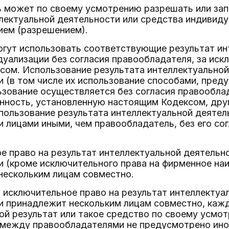
 может по своему усмотрению разрешать или зап
лектуальной деятельности или средства индивиду
ием (разрешением).
огут использовать соответствующие результат ин
уализации без согласия правообладателя, за ис
сом. Использование результата интеллектуальной
и (в том числе их использование способами, пре
ьзование осуществляется без согласия правообла
нность, установленную настоящим Кодексом, дру
спользование результата интеллектуальной деятел
 лицами иными, чем правообладатель, без его со
е право на результат интеллектуальной деятельн
и (кроме исключительного права на фирменное н
нескольким лицам совместно.
да исключительное право на результат интеллектуа
и принадлежит нескольким лицам совместно, каж
ой результат или такое средство по своему усмо
 между правообладателями не предусмотрено ино