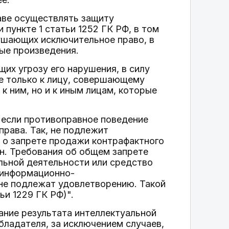
аве осуществлять защиту
 пункте 1 статьи 1252 ГК РФ, в том
ушающих исключительное право, в
ные произведения.
их угрозу его нарушения, в силу
не только к лицу, совершающему
 ним, но и к иным лицам, которые
 если противоправное поведение
права. Так, не подлежит
 о запрете продажи контрафактного
н. Требования об общем запрете
льной деятельности или средство
 информационно-
 не подлежат удовлетворению. Такой
ьи 1229 ГК РФ)".
вание результата интеллектуальной
бладателя, за исключением случаев,