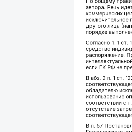
По общему правил
автора. Речь иде
коммерческих цел
исключительное п
другого лица (на
порядке выполнен
Согласно п. 1 ст
средство индивид
распоряжение. П
интеллектуальной
если ГК РФ не пр
В абз. 2 п. 1 ст
соответствующег
обладателю исклю
использование оп
соответствии с п
отсутствие запре
соответствующег
В п. 57 Постанов
Гражданского ко