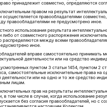
право принадлежит совместно, определяются сог
ключительным правом на результат интеллектуаль
и осуществляется правообладателями совместно,
ду правообладателями не предусмотрено иное.
тного использования результата интеллектуальн
 либо от совместного распоряжения исключитель
во распределяются между всеми правообладателям
редусмотрено иное.
обладателей вправе самостоятельно принимать ме
ектуальной деятельности или на средство индиви
дусмотренных пунктом 3 статьи 1454, пунктом 2 ст
са, самостоятельные исключительные права на од
 деятельности или на одно и то же средство инд
зным лицам.
сключительных прав на результаты интеллектуальн
, в том числе в случае, когда использование рез
ускается без согласия правообладателей, но с со
 устанавливаются настоящим Кодексом.