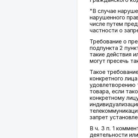
"В случае наруш
нарушенного прав
числе путем пред
частности о запр
Требование о пре
подпункта 2 пунк
такие действия и
могут пресечь та
Такое требование
конкретного лица
удовлетворению 
товара, если так
конкретному лицу
индивидуализаци
телекоммуникацио
запрет установле
В ч. 3 п. 1 комм
деятельности или