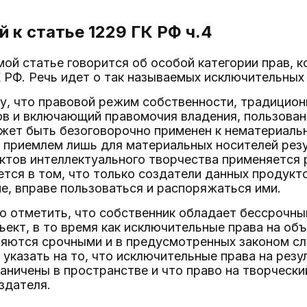
 к статье 1229
ГК РФ ч.4
мой статье говорится об особой категории прав, к
К РФ. Речь идет о так называемых исключительных 
у, что правовой режим собственности, традицио
ов и включающий правомочия владения, пользова
ожет быть безоговорочно применен к нематериаль
 приемлем лишь для материальных носителей рез
ктов интеллектуального творчества применяется 
тся в том, что только создатели данных продукто
не, вправе пользоваться и распоряжаться ими.
но отметить, что собственник обладает бессрочн
ект, в то время как исключительные права на об
яются срочными и в предусмотренных законом слу
 указать на то, что исключительные права на рез
аничены в пространстве и что право на творчески
здателя.