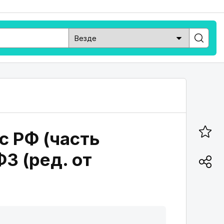
с РФ (часть
ФЗ (ред. от