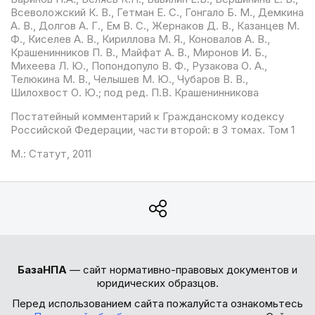
Всеволожский К. В., Гетман Е. С., Гонгало Б. М., Демкина
А. В., Долгов А. Г., Ем В. С., Жернаков Д. В., Казанцев М.
Ф., Киселев А. В., Кириллова М. Я., Коновалов А. В.,
Крашенинников П. В., Майфат А. В., Миронов И. Б.,
Михеева Л. Ю., Попондопуло В. Ф., Рузакова О. А.,
Телюкина М. В., Челышев М. Ю., Чубаров В. В.,
Шилохвост О. Ю.; под ред. П.В. Крашенинникова
Постатейный комментарий к Гражданскому кодексу
Российской Федерации, части второй: в 3 томах. Том 1
М.: Статут, 2011
БазаНПА
— сайт нормативно-правовых документов и
юридических образцов.
Перед использованием сайта пожалуйста ознакомьтесь