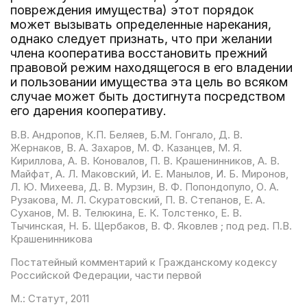
повреждения имущества) этот порядок
может вызывать определенные нарекания,
однако следует признать, что при желании
члена кооператива восстановить прежний
правовой режим находящегося в его владении
и пользовании имущества эта цель во всяком
случае может быть достигнута посредством
его дарения кооперативу.
В.В. Андропов, К.П. Беляев, Б.М. Гонгало, Д. В.
Жернаков, В. А. Захаров, М. Ф. Казанцев, М. Я.
Кириллова, А. В. Коновалов, П. В. Крашенинников, А. В.
Майфат, А. Л. Маковский, И. Е. Манылов, И. Б. Миронов,
Л. Ю. Михеева, Д. В. Мурзин, В. Ф. Попондопуло, О. А.
Рузакова, М. Л. Скуратовский, П. В. Степанов, Е. А.
Суханов, М. В. Телюкина, Е. К. Толстенко, Е. В.
Тычинская, Н. Б. Щербаков, В. Ф. Яковлев ; под ред. П.В.
Крашенинникова
Постатейный комментарий к Гражданскому кодексу
Российской Федерации, части первой
М.: Статут, 2011