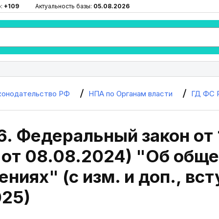
ю:
+109
Актуальность базы:
05.08.2026
конодательство РФ
НПА по Органам власти
ГД ФС 
6. Федеральный закон от 
 от 08.08.2024) "Об общ
ниях" (с изм. и доп., всту
025)