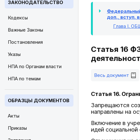
ЗАКОНОДАТЕЛЬСТВО
Федеральный 
доп., вступ. 
Кодексы
Глава I
. О
Важные Законы
Постановления
Статья 16 ФЗ
Указы
деятельнос
НПА по Органам власти
Весь документ
НПА по темам
Статья 16. Огра
ОБРАЗЦЫ ДОКУМЕНТОВ
Запрещаются соз
направлены на о
Акты
Включение в учр
Приказы
идей социальной 