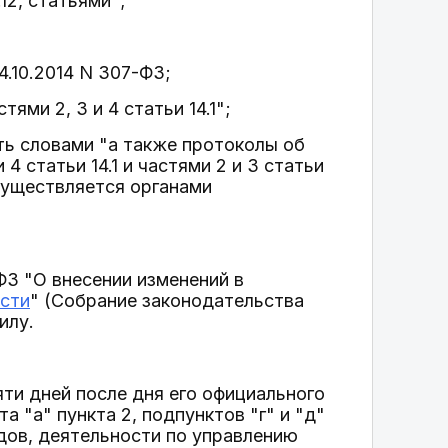
12, статьями";
4.10.2014 N 307-ФЗ;
тями 2, 3 и 4 статьи 14.1";
ть словами "а также протоколы об
 статьи 14.1 и частями 2 и 3 статьи
существляется органами
ФЗ "О внесении изменений в
ости
" (Собрание законодательства
илу.
яти дней после дня его официального
 "а" пункта 2, подпунктов "г" и "д"
ндов, деятельности по управлению