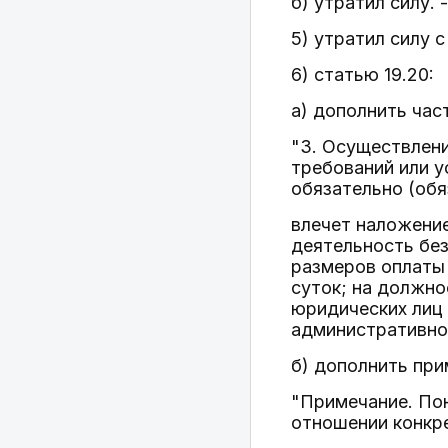
б) утратил силу. 
5) утратил силу с
6) статью 19.20:
а) дополнить ча
"3. Осуществлени
требований или у
обязательно (обя
влечет наложени
деятельность без
размеров оплаты 
суток; на должно
юридических лиц 
административное
б) дополнить пр
"Примечание. По
отношении конкре