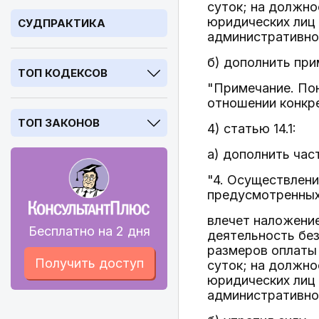
суток; на должно
юридических лиц 
СУДПРАКТИКА
административное
б) дополнить пр
ТОП КОДЕКСОВ
"Примечание. По
отношении конкре
ТОП ЗАКОНОВ
4) статью 14.1:
а) дополнить ча
"4. Осуществлен
предусмотренных
влечет наложени
Бесплатно на 2 дня
деятельность без
размеров оплаты 
Получить доступ
суток; на должно
юридических лиц 
административное