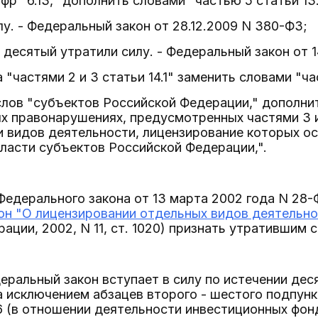
фр "6.13," дополнить словами "частью 5 статьи 13.
лу. - Федеральный закон от 28.12.2009 N 380-ФЗ;
 десятый утратили силу. - Федеральный закон от 1
а "частями 2 и 3 статьи 14.1" заменить словами "час
 слов "субъектов Российской Федерации," дополни
 правонарушениях, предусмотренных частями 3 и 4
и видов деятельности, лицензирование которых о
ласти субъектов Российской Федерации,".
 Федерального закона от 13 марта 2002 года N 28-
он "О лицензировании отдельных видов деятельн
ации, 2002, N 11, ст. 1020) признать утратившим с
еральный закон вступает в силу по истечении дес
а исключением абзацев второго - шестого подпункта
 6 (в отношении деятельности инвестиционных фо