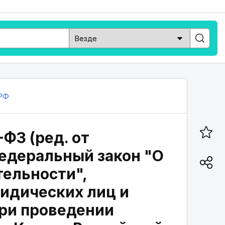
РФ
ФЗ (ред. от
Федеральный закон "О
тельности",
идических лиц и
ри проведении