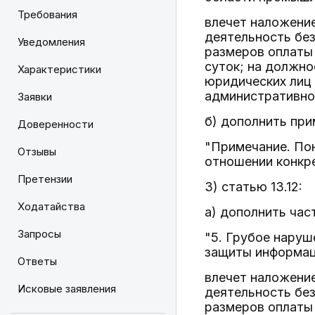
Требования
влечет наложени
деятельность без
Уведомления
размеров оплаты 
суток; на должно
Характеристики
юридических лиц 
административное
Заявки
б) дополнить пр
Доверенности
"Примечание. По
Отзывы
отношении конкре
Претензии
3) статью 13.12:
Ходатайства
а) дополнить ча
Запросы
"5. Грубое наруш
защиты информац
Ответы
влечет наложени
Исковые заявления
деятельность без
размеров оплаты 