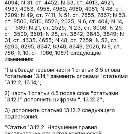
4094; N 31, ст. 4452; N 33, ст. 4913, 4921,
4937, 4953, 4958, 4960, 4980, 4981; N 48, ст.
7209; N 49, ст. 7411; N 51, ст. 7855, 7867; N 53,
ст. 8500, 8510, 8526; 2025, N 6, ст. 404; N 14,
ст. 1589; N 21, ст. 2525; N 23, ст. 3008; N 26,
ст. 3500, 3501; N 28, ст. 3842, 3843, 3849; N
31, ст. 4635, 4655; N 48, ст. 7259; N 52, ст.
8293, 8295, 8347, 8348, 8349; 2026, N 8, ст.
766; N 10, ст. 1066, 1067) следующие
изменения:
1) в абзаце первом части 1 статьи 3.5 слова
"статьями 13.14," заменить словами "статьями
13.12.2, 13.14,";
2) часть 1 статьи 4.5 после слов "статьями
13.12.1" дополнить цифрами ", 13.12.2";
3) дополнить статьей 13.12.2 следующего
содержания:
"Статья 13.12.2. Нарушение правил
эксплуатации объектов критической