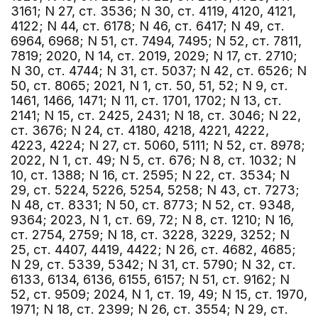
3161; N 27, ст. 3536; N 30, ст. 4119, 4120, 4121,
4122; N 44, ст. 6178; N 46, ст. 6417; N 49, ст.
6964, 6968; N 51, ст. 7494, 7495; N 52, ст. 7811,
7819; 2020, N 14, ст. 2019, 2029; N 17, ст. 2710;
N 30, ст. 4744; N 31, ст. 5037; N 42, ст. 6526; N
50, ст. 8065; 2021, N 1, ст. 50, 51, 52; N 9, ст.
1461, 1466, 1471; N 11, ст. 1701, 1702; N 13, ст.
2141; N 15, ст. 2425, 2431; N 18, ст. 3046; N 22,
ст. 3676; N 24, ст. 4180, 4218, 4221, 4222,
4223, 4224; N 27, ст. 5060, 5111; N 52, ст. 8978;
2022, N 1, ст. 49; N 5, ст. 676; N 8, ст. 1032; N
10, ст. 1388; N 16, ст. 2595; N 22, ст. 3534; N
29, ст. 5224, 5226, 5254, 5258; N 43, ст. 7273;
N 48, ст. 8331; N 50, ст. 8773; N 52, ст. 9348,
9364; 2023, N 1, ст. 69, 72; N 8, ст. 1210; N 16,
ст. 2754, 2759; N 18, ст. 3228, 3229, 3252; N
25, ст. 4407, 4419, 4422; N 26, ст. 4682, 4685;
N 29, ст. 5339, 5342; N 31, ст. 5790; N 32, ст.
6133, 6134, 6136, 6155, 6157; N 51, ст. 9162; N
52, ст. 9509; 2024, N 1, ст. 19, 49; N 15, ст. 1970,
1971; N 18, ст. 2399; N 26, ст. 3554; N 29, ст.