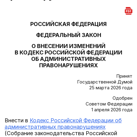
РОССИЙСКАЯ ФЕДЕРАЦИЯ
ФЕДЕРАЛЬНЫЙ ЗАКОН
О ВНЕСЕНИИ ИЗМЕНЕНИЙ
В КОДЕКС РОССИЙСКОЙ ФЕДЕРАЦИИ
ОБ АДМИНИСТРАТИВНЫХ
ПРАВОНАРУШЕНИЯХ
Принят
Государственной Думой
25 марта 2026 года
Одобрен
Советом Федерации
1 апреля 2026 года
Внести в
Кодекс Российской Федерации об
административных правонарушениях
(Собрание законодательства Российской