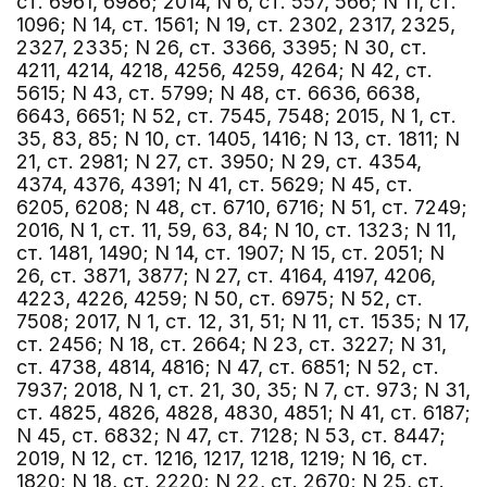
ст. 6961, 6986; 2014, N 6, ст. 557, 566; N 11, ст.
1096; N 14, ст. 1561; N 19, ст. 2302, 2317, 2325,
2327, 2335; N 26, ст. 3366, 3395; N 30, ст.
4211, 4214, 4218, 4256, 4259, 4264; N 42, ст.
5615; N 43, ст. 5799; N 48, ст. 6636, 6638,
6643, 6651; N 52, ст. 7545, 7548; 2015, N 1, ст.
35, 83, 85; N 10, ст. 1405, 1416; N 13, ст. 1811; N
21, ст. 2981; N 27, ст. 3950; N 29, ст. 4354,
4374, 4376, 4391; N 41, ст. 5629; N 45, ст.
6205, 6208; N 48, ст. 6710, 6716; N 51, ст. 7249;
2016, N 1, ст. 11, 59, 63, 84; N 10, ст. 1323; N 11,
ст. 1481, 1490; N 14, ст. 1907; N 15, ст. 2051; N
26, ст. 3871, 3877; N 27, ст. 4164, 4197, 4206,
4223, 4226, 4259; N 50, ст. 6975; N 52, ст.
7508; 2017, N 1, ст. 12, 31, 51; N 11, ст. 1535; N 17,
ст. 2456; N 18, ст. 2664; N 23, ст. 3227; N 31,
ст. 4738, 4814, 4816; N 47, ст. 6851; N 52, ст.
7937; 2018, N 1, ст. 21, 30, 35; N 7, ст. 973; N 31,
ст. 4825, 4826, 4828, 4830, 4851; N 41, ст. 6187;
N 45, ст. 6832; N 47, ст. 7128; N 53, ст. 8447;
2019, N 12, ст. 1216, 1217, 1218, 1219; N 16, ст.
1820; N 18, ст. 2220; N 22, ст. 2670; N 25, ст.