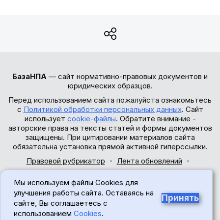
БазаНПА
— сайт нормативно-правовых документов и
юридических образцов.
Перед использованием сайта пожалуйста ознакомьтесь
с
Политикой обработки персональных данных
. Сайт
использует
cookie-файлы
. Обратите внимание -
авторские права на тексты статей и формы документов
защищены. При цитировании материалов сайта
обязательна установка прямой активной гиперссылки.
Правовой рубрикатор
Лента обновлений
Обратная связь
Мы используем файлы Cookies для
© 2017-2026
улучшения работы сайта. Оставаясь на
Принять
сайте, Вы соглашаетесь с
18+
использованием
Cookies
.