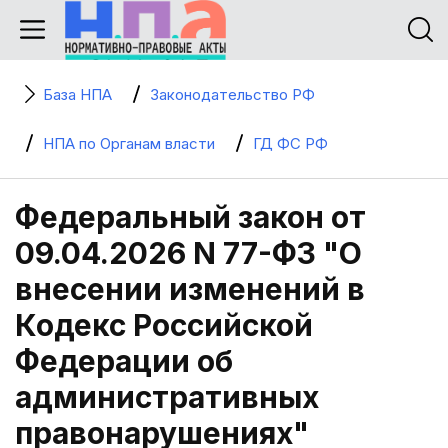
База НПА
Законодательство РФ
НПА по Органам власти
ГД ФС РФ
Федеральный закон от
09.04.2026 N 77-ФЗ "О
внесении изменений в
Кодекс Российской
Федерации об
административных
правонарушениях"