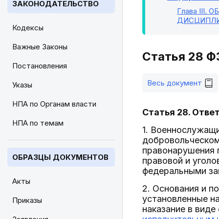
ЗАКОНОДАТЕЛЬСТВО
Глава III
. 
ДИСЦИПЛИ
Кодексы
Важные Законы
Статья 28 Ф
Постановления
Весь документ
Указы
НПА по Органам власти
Статья 28. Отв
НПА по темам
1. Военнослужащи
добровольческом
правонарушения п
ОБРАЗЦЫ ДОКУМЕНТОВ
правовой и уголо
федеральными за
Акты
2. Основания и п
установленные н
Приказы
наказание в виде