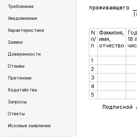
              
Требования
проживающего _
             (
Уведомления
Характеристики
N
Фамилия,
Год
п/
имя,
18 
Заявки
п
отчество
чис
Доверенности
1
Отзывы
2
3
Претензии
4
Ходатайства
5
Запросы
    Подписной 
              
Ответы
              
Исковые заявления
              
              