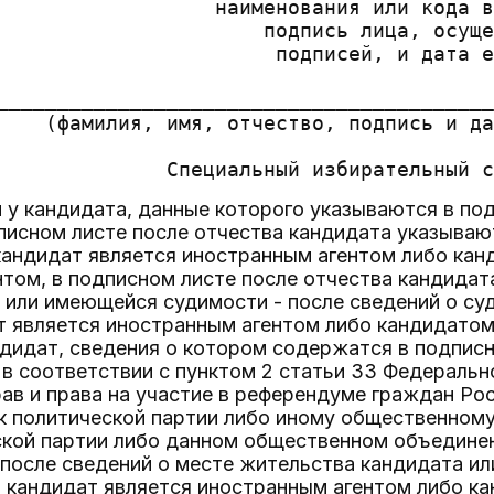
                  наименования или кода в
                      подпись лица, осуще
                       подписей, и дата е
_________________________________________
    (фамилия, имя, отчество, подпись и да
 у кандидата, данные которого указываются в по
писном листе после отчества кандидата указываю
кандидат является иностранным агентом либо ка
том, в подписном листе после отчества кандидата
 или имеющейся судимости - после сведений о су
ат является иностранным агентом либо кандидато
ндидат, сведения о котором содержатся в подписно
в соответствии с пунктом 2 статьи 33 Федеральн
ав и права на участие в референдуме граждан Ро
к политической партии либо иному общественному
ской партии либо данном общественном объединен
после сведений о месте жительства кандидата ил
и кандидат является иностранным агентом либо к