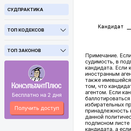
              
              
СУДПРАКТИКА
              
    Кандидат _
ТОП КОДЕКСОВ
              
ТОП ЗАКОНОВ
Примечание. Если
судимость, в под
кандидата. Если 
иностранным аген
также имевшейся
том, что кандид
агентом. Если ка
Бесплатно на 2 дня
баллотироваться 
избирательных пр
Получить доступ
принадлежность 
данной политиче
подписном листе 
кандидата, а есл