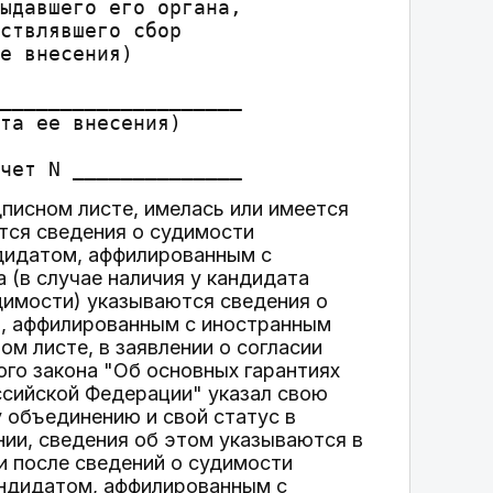
ыдавшего его органа,

ствлявшего сбор

е внесения)

____________________

та ее внесения)

дписном листе, имелась или имеется
тся сведения о судимости
ндидатом, аффилированным с
 (в случае наличия у кандидата
димости) указываются сведения о
м, аффилированным с иностранным
м листе, в заявлении о согласии
ого закона "Об основных гарантиях
ссийской Федерации" указал свою
 объединению и свой статус в
ии, сведения об этом указываются в
и после сведений о судимости
андидатом, аффилированным с