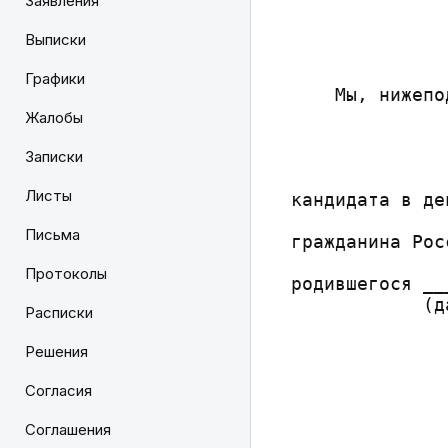
Заявления
              
Выписки
              
Графики
    Мы, нижепо
              
Жалобы
              
Записки
              
              
Листы
кандидата в де
              
Письма
гражданина Рос
              
Протоколы
родившегося __
            (д
Расписки
              
              
Решения
              
              
Согласия
              
Соглашения
              