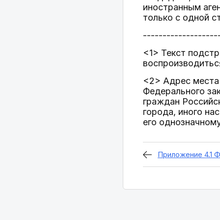
иностранным аген
только с одной с
-------------------
<1> Текст подстр
воспроизводитьс
<2> Адрес места 
Федерального зак
граждан Российск
города, иного на
его однозначному
Приложение 4.1 Ф