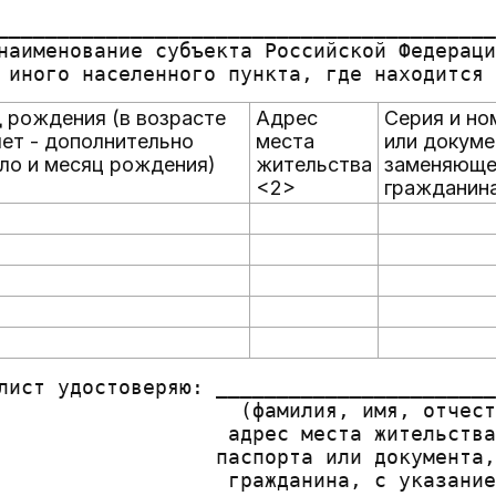
                                         
_________________________________________
наименование субъекта Российской Федераци
 рождения (в возрасте
Адрес
Серия и но
лет - дополнительно
места
или докуме
ло и месяц рождения)
жительства
заменяюще
<2>
гражданин
лист удостоверяю: _______________________
                    (фамилия, имя, отчест
                   адрес места жительства
                  паспорта или документа,
                   гражданина, с указание