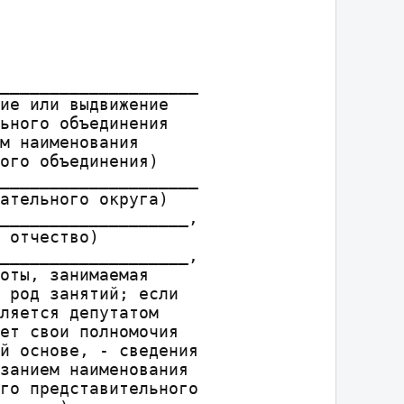
____________________

ие или выдвижение

ьного объединения

м наименования

ого объединения)

____________________

ательного округа)

___________________,

 отчество)

___________________,

оты, занимаемая

 род занятий; если

ляется депутатом

ет свои полномочия

й основе, - сведения

занием наименования

го представительного
