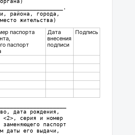
органа)

___________________.

и, района, города,

мер паспорта
Дата
Подпись
нта,
внесения
го паспорт
подписи
а
____________________

во, дата рождения,

 <2>, серия и номер

 заменяющего паспорт

м даты его выдачи,
