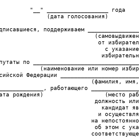
         "__" __________________ года

              (дата голосования)

дписавшиеся, поддерживаем _______________
                            (самовыдвижен
                             от избирател
                               с указание
                              избирательн
путаты по _______________________________
            (наименование или номер избир
сийской Федерации _______________________
                           (фамилия, имя,
_____________, работающего ______________
ата рождения)                  (место раб
                            должность или
                              кандидат яв
                             и осуществля
                           на непостоянно
                            об этом с ука
                           соответствующе