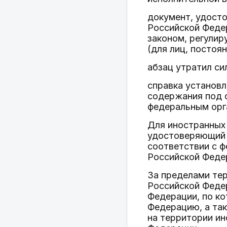
документ, удост
Российской Феде
законом, регули
(для лиц, посто
абзац утратил си
справка установ
содержания под 
федеральным орг
Для иностранных 
удостоверяющий 
соответствии с 
Российской Феде
За пределами те
Российской Феде
Федерации, по к
Федерацию, а та
на территории и