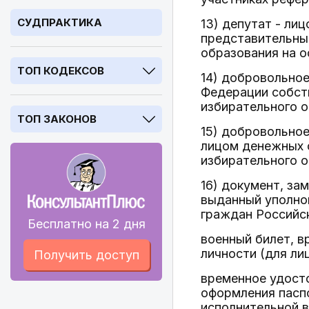
СУДПРАКТИКА
13) депутат - ли
представительный
образования на о
ТОП КОДЕКСОВ
14) добровольно
Федерации собст
избирательного 
ТОП ЗАКОНОВ
15) добровольно
лицом денежных с
избирательного 
16) документ, за
выданный уполно
граждан Российс
Бесплатно на 2 дня
военный билет, в
личности (для ли
Получить доступ
временное удост
оформления пасп
исполнительной в