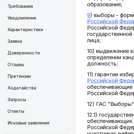
образования;
Требования
9
) выборы - фор
Уведомления
Российской Феде
Российской Феде
Характеристики
государственной 
лица;
Заявки
10) выдвижение к
Доверенности
определении кан
должность;
Отзывы
11) гарантии изб
Претензии
Российской Феде
обеспечивающие 
Ходатайства
Российской Феде
Запросы
12) ГАС "Выборы
Ответы
12.1) государств
обеспечивающих г
Исковые заявления
Российской Федер
участниках рефе