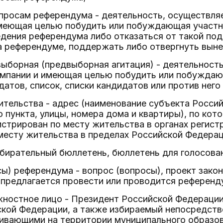
опросам референдума - деятельность, осуществля
меющая целью побудить или побуждающая участ
дения референдума либо отказаться от такой под
а референдуме, поддержать либо отвергнуть вын
выборная (предвыборная агитация) - деятельност
ампании и имеющая целью побудить или побуждаю
атов, список, списки кандидатов или против него 
ительства - адрес (наименование субъекта Россий
о пункта, улицы, номера дома и квартиры), по ко
стрирован по месту жительства в органах регист
месту жительства в пределах Российской Федерац
збирательный бюллетень, бюллетень для голосова
сы) референдума - вопрос (вопросы), проект зако
 предлагается провести или проводится референд
жностное лицо - Президент Российской Федераци
ской Федерации, а также избираемый непосредст
ивающими на территории муниципального образов