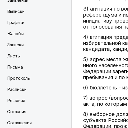
Заявления
3) агитация по в
Выписки
референдума и и
инициативу прове
Графики
от голосования н
Жалобы
4) агитация пред
избирательной к
Записки
кандидата, кандид
Листы
5) адрес места ж
иного населенног
Письма
Федерации зареги
пребывания и по 
Протоколы
6) бюллетень - и
Расписки
7) вопрос (вопро
Решения
акта, по которым
Согласия
8) выборное дол
субъекта Россий
Соглашения
Федерации, прож