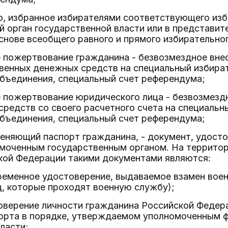
цо, избранное избирателями соответствующего изб
 орган государственной власти или в представит
снове всеобщего равного и прямого избирательног
е пожертвование гражданина - безвозмездное вне
венных денежных средств на специальный избират
объединения, специальный счет референдума;
е пожертвование юридического лица - безвозмезд
редств со своего расчетного счета на специальн
объединения, специальный счет референдума;
меняющий паспорт гражданина, - документ, удост
моченным государственным органом. На территор
кой Федерации такими документами являются:
ременное удостоверение, выдаваемое взамен воен
ц, которые проходят военную службу);
оверение личности гражданина Российской Федер
орта в порядке, утверждаемом уполномоченным 
ласти;