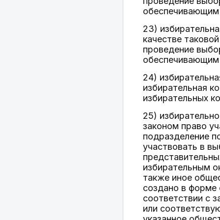
проведение выбо
обеспечивающим 
23) избирательна
качестве таковой
проведение выбо
обеспечивающим 
24) избирательна
избирательная к
избирательных к
25) избирательно
законом право уч
подразделение п
участвовать в в
представительны
избирательным о
также иное общес
создано в форме 
соответствии с з
или соответству
указанное общест