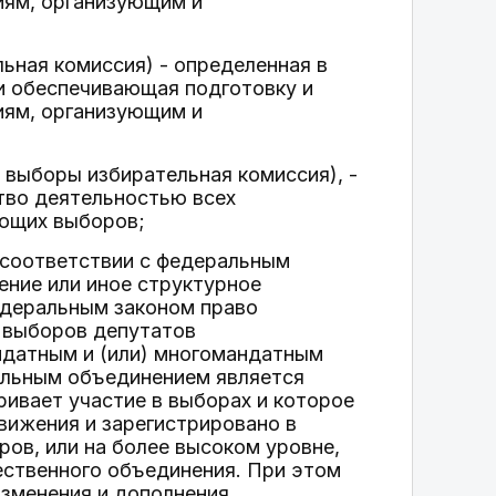
иям, организующим и
ьная комиссия) - определенная в
 и обеспечивающая подготовку и
иям, организующим и
 выборы избирательная комиссия), -
тво деятельностью всех
ующих выборов;
 соответствии с федеральным
ение или иное структурное
едеральным законом право
 выборов депутатов
ндатным и (или) многомандатным
ельным объединением является
ивает участие в выборах и которое
вижения и зарегистрировано в
ов, или на более высоком уровне,
ественного объединения. При этом
изменения и дополнения,