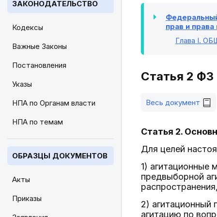
ЗАКОНОДАТЕЛЬСТВО
Федеральный 
прав и права
Кодексы
Глава I
. О
Важные Законы
Постановления
Статья 2 ФЗ
Указы
Весь документ
НПА по Органам власти
НПА по темам
Статья 2. Основ
Для целей насто
ОБРАЗЦЫ ДОКУМЕНТОВ
1) агитационные 
предвыборной аги
Акты
распространения,
Приказы
2) агитационный 
агитацию по воп