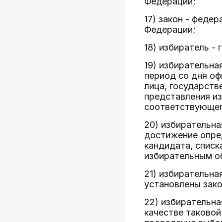
Федерации;
17) закон - феде
Федерации;
18) избиратель 
19) избирательна
период со дня оф
лица, государств
представления и
соответствующег
20) избирательна
достижение опре
кандидата, списк
избирательным о
21) избирательна
установлены зак
22) избирательн
качестве таковой