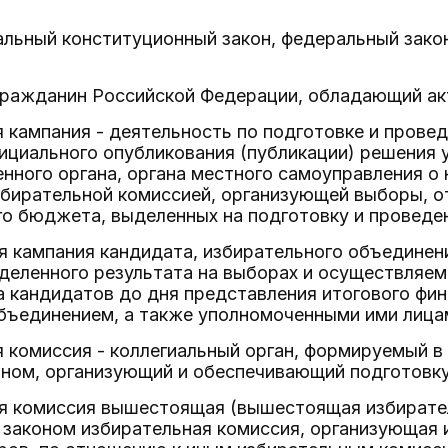
ральный конституционный закон, федеральный зако
- гражданин Российской Федерации, обладающий а
я кампания - деятельность по подготовке и пров
ициального опубликования (публикации) решения
енного органа, органа местного самоуправления о
збирательной комиссией, организующей выборы, о
о бюджета, выделенных на подготовку и проведе
я кампания кандидата, избирательного объединени
деленного результата на выборах и осуществляем
а кандидатов до дня представления итогового фи
бъединением, а также уполномоченными ими лица
я комиссия - коллегиальный орган, формируемый в
оном, организующий и обеспечивающий подготовку
ая комиссия вышестоящая (вышестоящая избирател
 законом избирательная комиссия, организующая