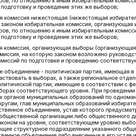
ров, по отношению к иным избирательным комисс
подготовку и проведение этих же выборов;
я комиссия нижестоящая (нижестоящая избирател
 законом избирательная комиссия, организующая
ров, по отношению к иным избирательным комисс
подготовку и проведение этих же выборов;
я комиссия, организующая выборы (организующая
омиссия, на которую законом возложено руководс
омиссий по подготовке и проведению соответств
е объединение - политическая партия, имеющая в
аствовать в выборах, а также региональное отдел
олитической партии, имеющие в соответствии с ф
ыборах соответствующего уровня. При проведении
х органов муниципальных образований по однома
кругам, глав муниципальных образований избират
твенное объединение, устав которого предусматр
общественной организации либо общественного д
аконом на уровне, соответствующем уровню выбор
ющее структурное подразделение указанного общ
венное объединение либо внесенные в его устав 