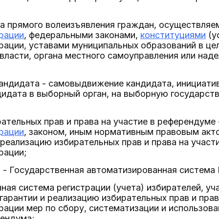
ма прямого волеизъявления граждан, осуществляе
рации
, федеральными законами,
конституциями
(у
рации, уставами муниципальных образований в це
власти, органа местного самоуправления или на
андидата - самовыдвижение кандидата, инициати
дидата в выборный орган, на выборную государст
ирательных прав и права на участие в референдуме
рации
, законом, иным нормативным правовым акто
реализацию избирательных прав и права на участ
рации;
" - Государственная автоматизированная система
енная система регистрации (учета) избирателей, у
арантии и реализацию избирательных прав и прав
ации мер по сбору, систематизации и использова
рендума;