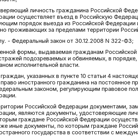
оверяющий личность гражданина Российской Феде
рации осуществляет въезд в Российскую Федерац
рующим порядок выезда из Российской Федерации
янно проживающих за пределами территории Росси
лу. - Федеральный закон от 30.12.2008 N 322-ФЗ;
ленной формы, выдаваемая гражданам Российской
стражей подозреваемых и обвиняемых, в порядк
аном исполнительной власти.
граждан, указанных в пункте 10 статьи 4 настояще
право иностранного гражданина на постоянное п
федеральным законом, регулирующим правовое по
рации.
рритории Российской Федерации документами, з
рации, являются документы, удостоверяющие лич
оторым граждане Российской Федерации осуществ
кже иные документы, по которым граждане Росси
ностранного государства в соответствии с между