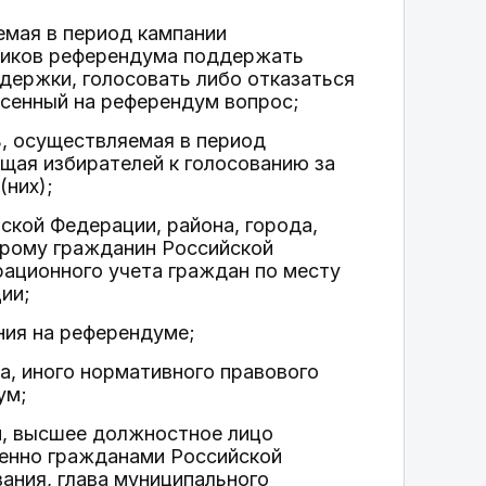
емая в период кампании
ников референдума поддержать
держки, голосовать либо отказаться
есенный на референдум вопрос;
ь, осуществляемая в период
щая избирателей к голосованию за
(них);
ской Федерации, района, города,
торому гражданин Российской
рационного учета граждан по месту
ии;
ния на референдуме;
на, иного нормативного правового
ум;
и, высшее должностное лицо
венно гражданами Российской
ания, глава муниципального