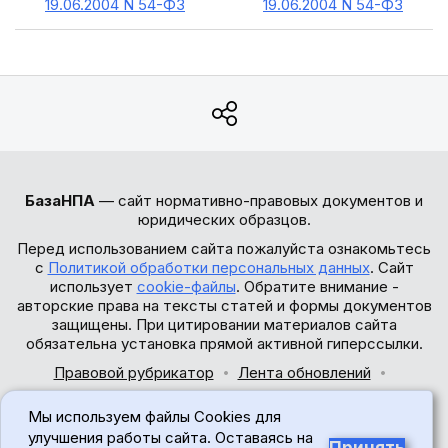
19.06.2004 N 54-ФЗ
19.06.2004 N 54-ФЗ
БазаНПА
— сайт нормативно-правовых документов и
юридических образцов.
Перед использованием сайта пожалуйста ознакомьтесь
с
Политикой обработки персональных данных
. Сайт
использует
cookie-файлы
. Обратите внимание -
авторские права на тексты статей и формы документов
защищены. При цитировании материалов сайта
обязательна установка прямой активной гиперссылки.
Правовой рубрикатор
Лента обновлений
Обратная связь
Мы используем файлы Cookies для
© 2017-2026
улучшения работы сайта. Оставаясь на