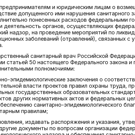
предпринимателям и юридическим лицам о возмещ
ствие допущенного ими нарушения санитарного з
лнительно понесенных расходов федеральными г
 деятельность органов, осуществляющих федера
ий надзор, на проведение мероприятий по ликвид
ционных заболеваний (отравлений), связанных с 
а.
арственный санитарный врач Российской Федераци
 статьей 50 настоящего Федерального закона и п
лнительными полномочиями:
рно-эпидемиологические заключения о соответс
тельной власти проектов правил охраны труда, 
льных государственных образовательных стандар
ектов других нормативных актов и федеральных ц
беспечению санитарно-эпидемиологического благ
итарным правилам;
овления, издавать распоряжения и указания, утв
другие документы по вопросам организации феде
миологического надзора и обеспечения санитарно