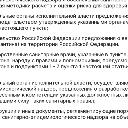
ая методики расчета и оценки риска для здоровья
льные органы исполнительной власти предложения
нодательством утвержденных указанными органа
настоящего пункта;
тельство Российской Федерации предложения о вв
антина) на территории Российской Федерации.
арственные санитарные врачи, указанные в пункте
она, наряду с правами и полномочиями, предусм
она и подпунктами 1 - 7 пункта 1 настоящей стат
альный орган исполнительной власти, осуществля
миологический надзор, предложения о разработке
есенным к компетенции указанных должностных лиц
вшими силу таких санитарных правил;
рукции и иные документы, регламентирующие пор
 санитарно-эпидемиологического надзора на объе