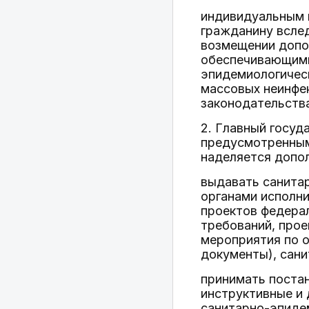
индивидуальным 
гражданину вслед
возмещении допо
обеспечивающими
эпидемиологическ
массовых неинфек
законодательств
2. Главный госуд
предусмотренными
наделяется допо
выдавать санита
органами исполни
проектов федера
требований, про
мероприятия по о
документы), сан
принимать постан
инструктивные и 
санитарно-эпиде