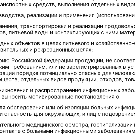
анспортных средств, выполнения отдельных видов
зводства, реализации и применения (использовани
анения, транспортировки и реализации продоволь
в, питьевой воды и контактирующих с ними матер
дных объектов в целях питьевого и хозяйственно
вительных и рекреационных целях;
орию Российской Федерации продукции, не соотве
ким требованиям, или не зарегистрированных в у
ации порядке потенциально опасных для человека
ществ, отдельных видов продукции, отходов, това
зникновения и распространения инфекционных заб
 выносить мотивированные постановления о:
ля обследования или об изоляции больных инфек
опасность для окружающих, и лиц с подозрением
тельного медицинского осмотра, госпитализации 
контакте с больными инфекционными заболевания