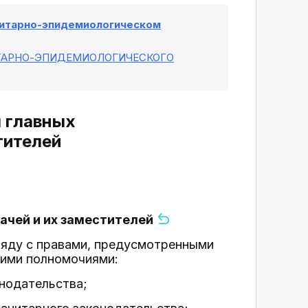
санитарно-эпидемиологическом
ИТАРНО-ЭПИДЕМИОЛОГИЧЕСКОГО
я главных
тителей
рачей и их заместителей
аряду с правами, предусмотренными
щими полномочиями:
онодательства;