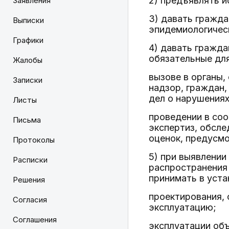
2) предъявлять и
Заявления
3) давать гражд
Выписки
эпидемиологичес
Графики
4) давать гражд
обязательные для
Жалобы
вызове в органы
Записки
надзор, граждан
дел о нарушениях
Листы
проведении в со
Письма
экспертиз, обсле
оценок, предусмо
Протоколы
5) при выявлении
Расписки
распространения 
принимать в уст
Решения
проектирования, 
Согласия
эксплуатацию;
Соглашения
эксплуатации объ