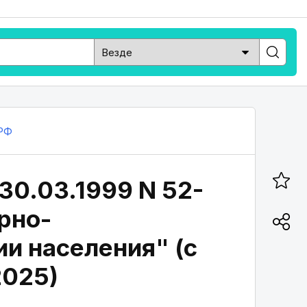
РФ
30.03.1999 N 52-
арно-
и населения" (с
2025)