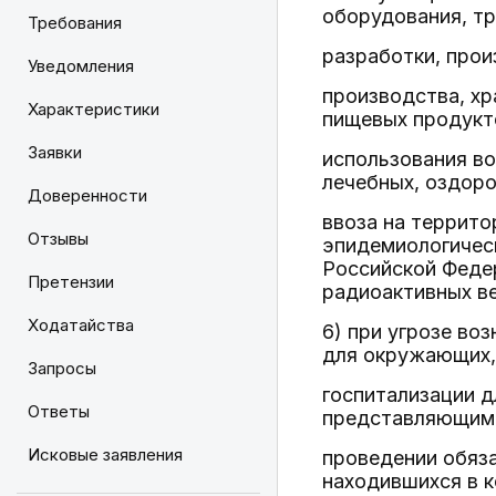
оборудования, тр
Требования
разработки, прои
Уведомления
производства, хр
Характеристики
пищевых продукто
Заявки
использования во
лечебных, оздоро
Доверенности
ввоза на террит
Отзывы
эпидемиологичес
Российской Федер
Претензии
радиоактивных ве
Ходатайства
6) при угрозе во
для окружающих,
Запросы
госпитализации д
Ответы
представляющими 
Исковые заявления
проведении обяза
находившихся в 