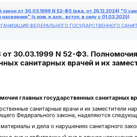
закон от 30.03.1999 N 52-ФЗ (ред. от 26.12.2024) "О 
населения" (с изм. и доп., вступ. в силу с 01.03.2025)
ОРГАНИЗАЦИЯ ФЕДЕРАЛЬНОГО ГОСУДАРСТВЕННОГО САН
З от 30.03.1999 N 52-ФЗ. Полномочи
нных санитарных врачей и их замес
омочия главных государственных санитарных в
арственные санитарные врачи и их заместители н
оящего Федерального закона, наделяются следую
 материалы и дела о нарушениях санитарного зак