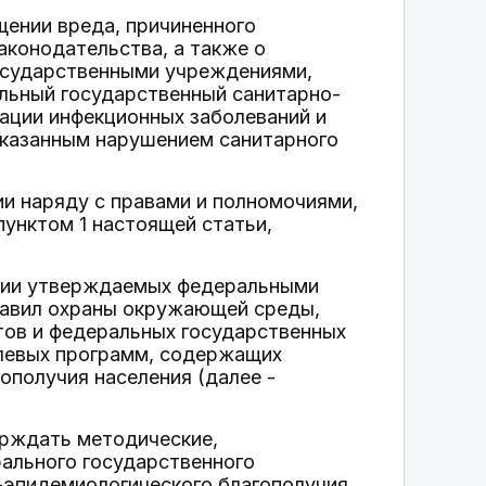
ении вреда, причиненного
аконодательства, а также о
осударственными учреждениями,
льный государственный санитарно-
ации инфекционных заболеваний и
указанным нарушением санитарного
и наряду с правами и полномочиями,
унктом 1 настоящей статьи,
твии утверждаемых федеральными
правил охраны окружающей среды,
тов и федеральных государственных
елевых программ, содержащих
ополучия населения (далее -
ерждать методические,
рального государственного
-эпидемиологического благополучия