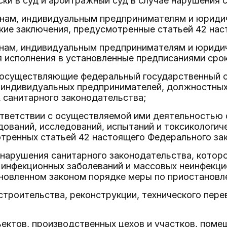
ски в суд и арбитражный суд в случае нарушения 
анам, индивидуальным предпринимателям и юриди
кие заключения, предусмотренные статьей 42 нас
анам, индивидуальным предпринимателям и юриди
 исполнения в установленные предписаниями срок
, осуществляющие федеральный государственный 
, индивидуальных предпринимателей, должностных
 санитарного законодательства;
ответствии с осуществляемой ими деятельностью
дований, исследований, испытаний и токсикологиче
тренных статьей 42 настоящего Федерального зак
 нарушения санитарного законодательства, которо
инфекционных заболеваний и массовых неинфекци
ановленном законом порядке меры по приостановл
строительства, реконструкции, технического пере
ектов, производственных цехов и участков, помещ