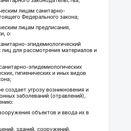
санитарного законодательства;
ческим лицам санитарно-
тоящего Федерального закона;
ческим лицам предписания,
и, о:
санитарно-эпидемиологический
 лиц для рассмотрения материалов и
 санитарно-эпидемиологических
ских, гигиенических и иных видов
она;
е создает угрозу возникновения и
онных заболеваний (отравлений),
ению:
вооружения объектов и ввода их в
ений, зданий, сооружений,