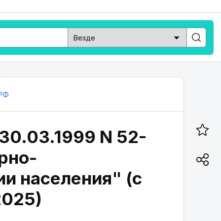
РФ
30.03.1999 N 52-
арно-
и населения" (с
2025)