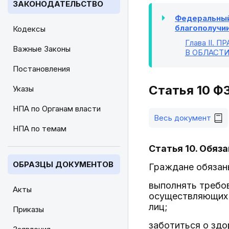
ЗАКОНОДАТЕЛЬСТВО
Федеральный 
благополучии 
Кодексы
Глава II
. П
Важные Законы
В ОБЛАСТ
Постановления
Статья 10 Ф
Указы
НПА по Органам власти
Весь документ
НПА по темам
Статья 10. Обяз
ОБРАЗЦЫ ДОКУМЕНТОВ
Граждане обязан
выполнять требов
Акты
осуществляющих 
лиц;
Приказы
заботиться о здо