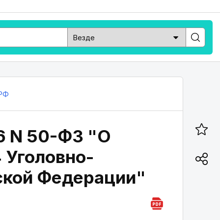
РФ
6 N 50-ФЗ "О
 Уголовно-
ской Федерации"