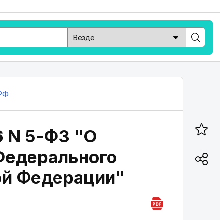
РФ
6 N 5-ФЗ "О
 Федерального
ой Федерации"