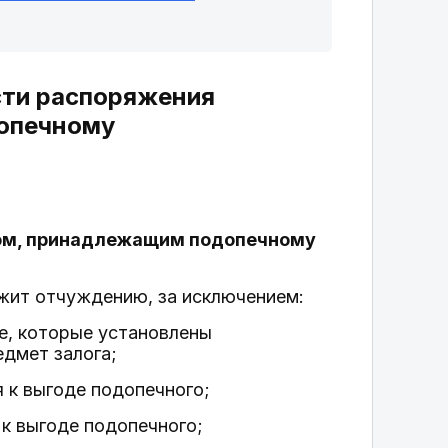
сти распоряжения
опечному
ом, принадлежащим подопечному
жит отчуждению, за исключением:
ке, которые установлены
едмет залога;
 к выгоде подопечного;
 к выгоде подопечного;