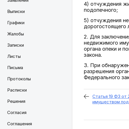
Заявления
4) отчуждения ж
подопечного;
Выписки
5) отчуждения н
Графики
дорогостоящего л
Жалобы
2. Для заключени
недвижимого иму
Записки
органа опеки и п
закона.
Листы
3. При обнаруже
Письма
разрешения орган
Федерального зак
Протоколы
Расписки
Статья 19 ФЗ от 
Решения
имуществом под
Согласия
Соглашения