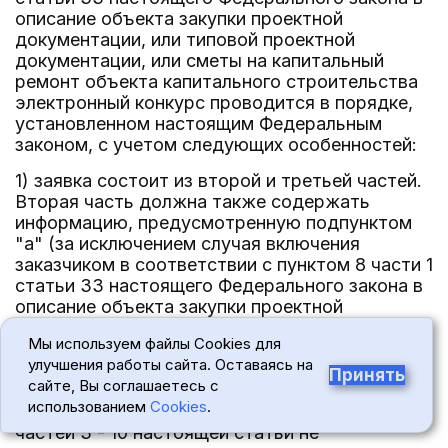
описание объекта закупки проектной
документации, или типовой проектной
документации, или сметы на капитальный
ремонт объекта капитального строительства
электронный конкурс проводится в порядке,
установленном настоящим Федеральным
законом, с учетом следующих особенностей:
1) заявка состоит из второй и третьей частей.
Вторая часть должна также содержать
информацию, предусмотренную подпунктом
"а" (за исключением случая включения
заказчиком в соответствии с пунктом 8 части 1
статьи 33 настоящего Федерального закона в
описание объекта закупки проектной
документации, или типовой проектной
Мы используем файлы Cookies для
документации, или сметы на капитальный
улучшения работы сайта. Оставаясь на
ремонт объекта капитального строительства)
Принять
сайте, Вы соглашаетесь с
и подпунктом "б" пункта 2 части 1 статьи 43
использованием
Cookies
.
настоящего Федерального закона. Положения
частей 3 - 10 настоящей статьи не