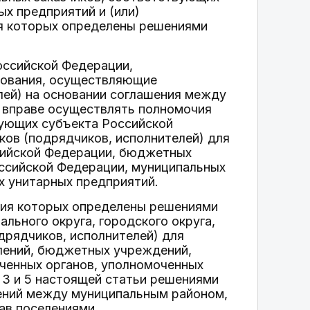
х предприятий и (или)
я которых определены решениями
оссийской Федерации,
зования, осуществляющие
лей) на основании соглашения между
 вправе осуществлять полномочия
ующих субъекта Российской
ков (подрядчиков, исполнителей) для
сийской Федерации, бюджетных
ссийской Федерации, муниципальных
х унитарных предприятий.
чия которых определены решениями
льного округа, городского округа,
дрядчиков, исполнителей) для
лений, бюджетных учреждений,
оченных органов, уполномоченных
 3 и 5 настоящей статьи решениями
шений между муниципальным районом,
ав поселениями.