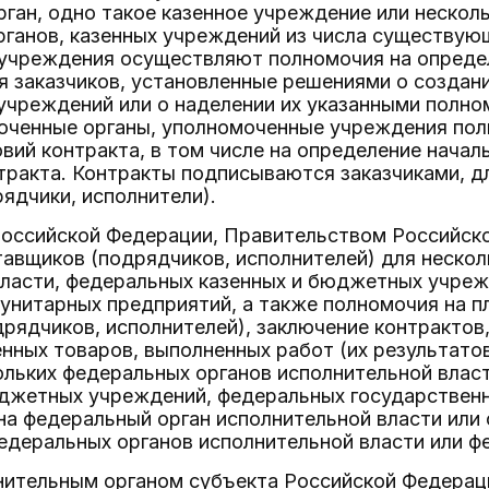
ган, одно такое казенное учреждение или несколь
ганов, казенных учреждений из числа существую
учреждения осуществляют полномочия на определ
я заказчиков, установленные решениями о создан
чреждений или о наделении их указанными полно
оченные органы, уполномоченные учреждения пол
вий контракта, в том числе на определение начал
тракта. Контракты подписываются заказчиками, 
ядчики, исполнители).
Российской Федерации, Правительством Российск
авщиков (подрядчиков, исполнителей) для нескол
власти, федеральных казенных и бюджетных учре
унитарных предприятий, а также полномочия на п
рядчиков, исполнителей), заключение контрактов, 
нных товаров, выполненных работ (их результатов)
ольких федеральных органов исполнительной влас
джетных учреждений, федеральных государственн
на федеральный орган исполнительной власти или
едеральных органов исполнительной власти или ф
нительным органом субъекта Российской Федерац