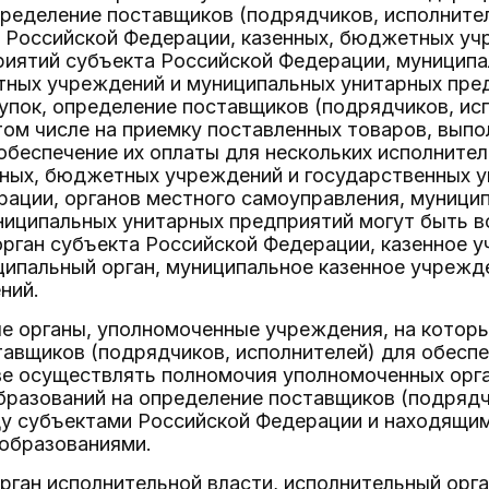
ределение поставщиков (подрядчиков, исполнител
а Российской Федерации, казенных, бюджетных уч
риятий субъекта Российской Федерации, муниципа
тных учреждений и муниципальных унитарных пред
упок, определение поставщиков (подрядчиков, исп
 том числе на приемку поставленных товаров, выпо
 обеспечение их оплаты для нескольких исполните
нных, бюджетных учреждений и государственных у
рации, органов местного самоуправления, муници
ниципальных унитарных предприятий могут быть 
орган субъекта Российской Федерации, казенное 
ипальный орган, муниципальное казенное учрежде
ний.
ые органы, уполномоченные учреждения, на котор
тавщиков (подрядчиков, исполнителей) для обесп
ве осуществлять полномочия уполномоченных орг
разований на определение поставщиков (подрядчи
у субъектами Российской Федерации и находящим
образованиями.
рган исполнительной власти, исполнительный орг