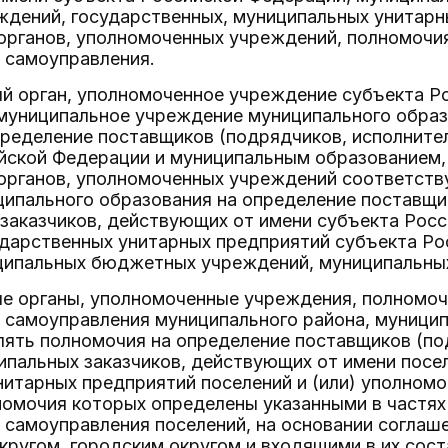
дений, государственных, муниципальных унитарны
органов, уполномоченных учреждений, полномочи
 самоуправления.
ый орган, уполномоченное учреждение субъекта Р
муниципальное учреждение муниципального обра
ределение поставщиков (подрядчиков, исполните
йской Федерации и муниципальным образованием,
органов, уполномоченных учреждений соответств
ипального образования на определение поставщи
 заказчиков, действующих от имени субъекта Рос
ударственных унитарных предприятий субъекта Ро
иципальных бюджетных учреждений, муниципальны
ые органы, уполномоченные учреждения, полномо
 самоуправления муниципального района, муниципа
ять полномочия на определение поставщиков (по
ипальных заказчиков, действующих от имени посе
итарных предприятий поселений и (или) уполном
омочия которых определены указанными в частях
о самоуправления поселений, на основании согла
ругом, городским округом и входящими в их сост