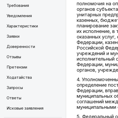
полномочия на оп
Требования
органов субъект
унитарных предп
Уведомления
казенных, бюдже
планирование зак
Характеристики
их исполнение, в
Заявки
оказанных услуг,
Федерации, казе
Доверенности
Российской Феде
учреждений и му
Отзывы
исполнительный 
Федерации, муниц
Претензии
органов, учрежде
Ходатайства
4. Уполномоченн
определение пос
Запросы
Федерации, впра
муниципальных об
Ответы
соглашений межд
муниципальными 
Исковые заявления
5. Федеральный о