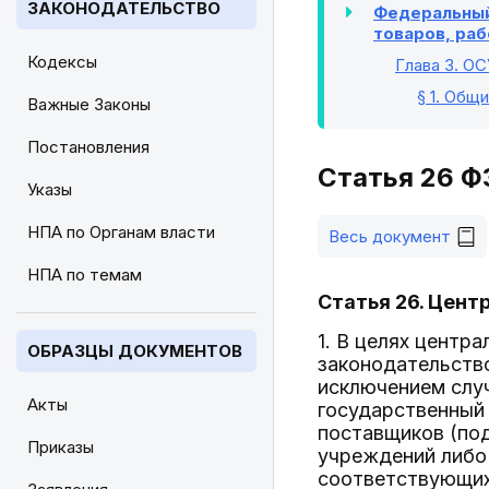
ЗАКОНОДАТЕЛЬСТВО
Федеральный 
товаров, раб
Кодексы
Глава 3
. О
§ 1
. Общ
Важные Законы
Постановления
Статья 26 Ф
Указы
НПА по Органам власти
Весь документ
НПА по темам
Статья 26. Цент
1. В целях центр
ОБРАЗЦЫ ДОКУМЕНТОВ
законодательств
исключением случ
Акты
государственный 
поставщиков (под
Приказы
учреждений либо 
соответствующих 