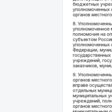
бюджетных учреж
уполномоченных 
органов местного
8. Уполномоченн
уполномоченное 
полномочия на оп
субъектом Росси
уполномоченных 
Федерации, муниц
государственных
учреждений, гос
заказчиков, мун
9. Уполномоченн
органов местного
вправе осуществл
отдельных муниц
муниципальных ун
учреждений, полн
органов местног
муниципальным ок