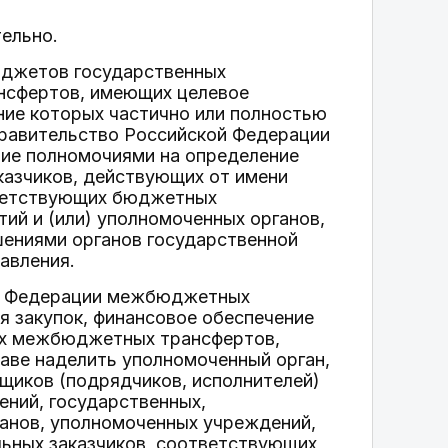
ельно.
юджетов государственных
сфертов, имеющих целевое
ение которых частично или полностью
равительство Российской Федерации
ние полномочиями на определение
казчиков, действующих от имени
тветствующих бюджетных
ий и (или) уполномоченных органов,
ениями органов государственной
авления.
ой Федерации межбюджетных
я закупок, финансовое обеспечение
ных межбюджетных трансфертов,
аве наделить уполномоченный орган,
щиков (подрядчиков, исполнителей)
ний, государственных,
ганов, уполномоченных учреждений,
ьных заказчиков, соответствующих