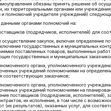
амоуправления обязаны принять решение об осущ
и, их территориальными органами или учреждени
й и полномочий учредителя учреждений) следующ
 данными органами полномочий на:
оставщиков (подрядчиков, исполнителей) для соо
и осуществление закупок, включая определение п
аключение государственных и муниципальных контра
емки поставленных товаров, выполненных работ (
ющих государственных и муниципальных заказчико
лномоченного органа, уполномоченного учрежден
моченных учреждений полномочиями на определен
я соответствующих заказчиков;
лномоченного органа, уполномоченного учрежден
оченных учреждений полномочиями на планирован
ние поставщиков (подрядчиков, исполнителей), з
нтрактов, их исполнение, в том числе с возможн
т (их результатов), оказанных услуг, для соотве
 муниципальных заказчиков;