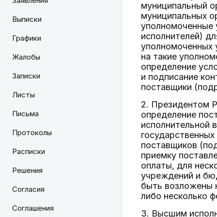
Заявления
муниципальный ор
муниципальных ор
Выписки
уполномоченные 
исполнителей) дл
Графики
уполномоченных у
на такие уполном
Жалобы
определение усло
Записки
и подписание кон
поставщики (подр
Листы
2. Президентом 
Письма
определение пост
исполнительной 
Протоколы
государственных 
поставщиков (под
Расписки
приемку поставле
оплаты, для неск
Решения
учреждений и бю
быть возложены 
Согласия
либо несколько ф
Соглашения
3. Высшим испол