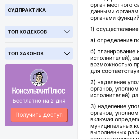
орган местного с
СУДПРАКТИКА
данными органам
органами функци
1) осуществление
ТОП КОДЕКСОВ
а) определение п
б) планирование 
ТОП ЗАКОНОВ
исполнителей), з
возможностью при
для соответству
2) наделение упо
органов, уполно
исполнителей) дл
Бесплатно на 2 дня
3) наделение упо
органов, уполном
Получить доступ
включая определе
муниципальных ко
выполненных рабо
соответствующих