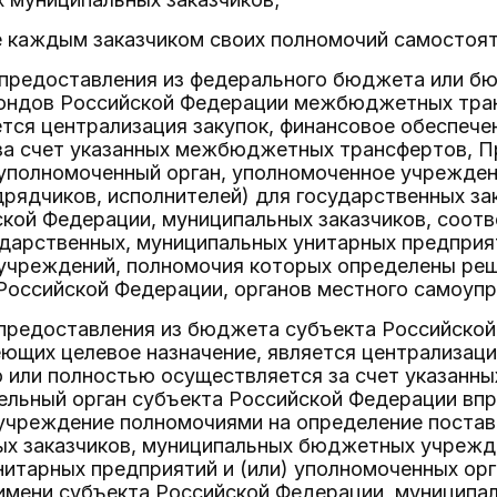
е каждым заказчиком своих полномочий самостоят
м предоставления из федерального бюджета или б
ндов Российской Федерации межбюджетных тран
ется централизация закупок, финансовое обеспеч
за счет указанных межбюджетных трансфертов, П
 уполномоченный орган, уполномоченное учрежде
рядчиков, исполнителей) для государственных за
ской Федерации, муниципальных заказчиков, соо
дарственных, муниципальных унитарных предприят
учреждений, полномочия которых определены реш
Российской Федерации, органов местного самоупр
м предоставления из бюджета субъекта Российск
ющих целевое назначение, является централизаци
о или полностью осуществляется за счет указан
ельный орган субъекта Российской Федерации впр
учреждение полномочиями на определение постав
ых заказчиков, муниципальных бюджетных учрежде
итарных предприятий и (или) уполномоченных ор
имени субъекта Российской Федерации, муниципал