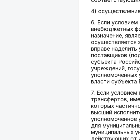
4) осуществлени
6. Если условие
внебюджетных фо
назначение, явля
осуществляется 
вправе наделить
поставщиков (под
субъекта Россий
учреждений, госу
уполномоченных 
власти субъекта 
7. Если условие
трансфертов, име
которых частичн
высший исполнит
уполномоченное 
для муниципальн
муниципальных ун
действующих от 