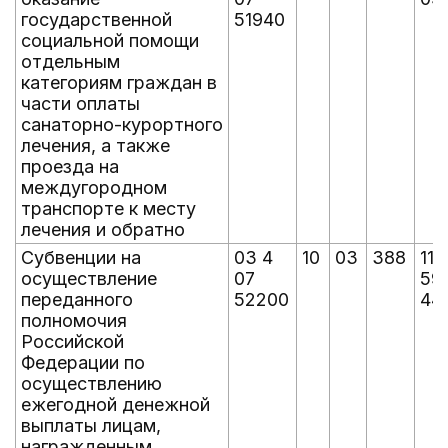
государственной
51940
социальной помощи
отдельным
категориям граждан в
части оплаты
санаторно-курортного
лечения, а также
проезда на
междугородном
транспорте к месту
лечения и обратно
Субвенции на
03 4
10
03
388
11
осуществление
07
59
переданного
52200
44
полномочия
Российской
Федерации по
осуществлению
ежегодной денежной
выплаты лицам,
награжденным