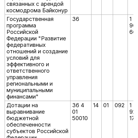
связанных с арендой
космодрома Байконур
Государственная
36
1 2
программа
90
Российской
66
Федерации "Развитие
федеративных
отношений и создание
условий для
эффективного и
ответственного
управления
региональными и
муниципальными
финансами"
Дотации на
36 4
14
01
092
1 0
выравнивание
01
92
бюджетной
50010
173
обеспеченности
субъектов Российской
Федерации