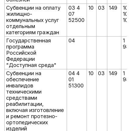
Субвенции на оплату
03 4
10
03
149
10
жилищно-
07
10
коммунальных услуг
52500
101
отдельным
категориям граждан
Государственная
04
1 9
программа
98
Российской
Федерации
"Доступная среда"
Субвенции на
04 4
10
03
149
1 9
обеспечение
01
98
инвалидов
51300
техническими
средствами
реабилитации,
включая изготовление
и ремонт протезно-
ортопедических
изделий