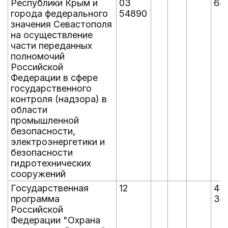
Республики Крым и
03
64
города федерального
54890
значения Севастополя
на осуществление
части переданных
полномочий
Российской
Федерации в сфере
государственного
контроля (надзора) в
области
промышленной
безопасности,
электроэнергетики и
безопасности
гидротехнических
сооружений
Государственная
12
4
программа
37
Российской
Федерации "Охрана