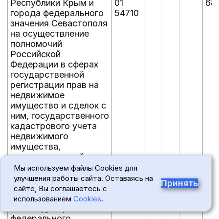
Республики Крым и
01
68
города федерального
54710
значения Севастополя
на осуществление
полномочий
Российской
Федерации в сферах
государственной
регистрации прав на
недвижимое
имущество и сделок с
ним, государственного
кадастрового учета
недвижимого
имущества,
государственной
кадастровой оценки,
Мы используем файлы Cookies для
землеустройства,
улучшения работы сайта. Оставаясь на
Принять
государственного
сайте, Вы соглашаетесь с
мониторинга земель, а
использованием
Cookies
.
также функций
федерального