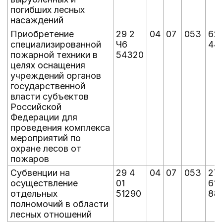
погибших лесных
насаждений
Приобретение
29 2
04
07
053
62
специализированной
Ч6
44
пожарной техники в
54320
целях оснащения
учреждений органов
государственной
власти субъектов
Российской
Федерации для
проведения комплекса
мероприятий по
охране лесов от
пожаров
Субвенции на
29 4
04
07
053
27
осуществление
01
61
отдельных
51290
88
полномочий в области
лесных отношений