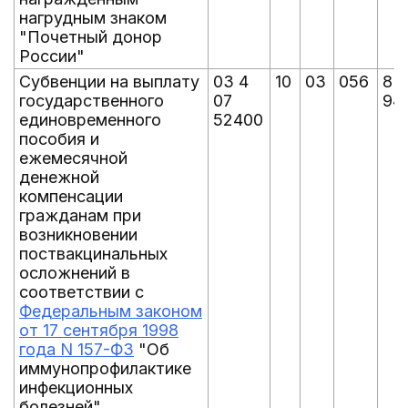
нагрудным знаком
"Почетный донор
России"
Субвенции на выплату
03 4
10
03
056
8
государственного
07
94
единовременного
52400
пособия и
ежемесячной
денежной
компенсации
гражданам при
возникновении
поствакцинальных
осложнений в
соответствии с
Федеральным законом
от 17 сентября 1998
года N 157-ФЗ
"Об
иммунопрофилактике
инфекционных
болезней"