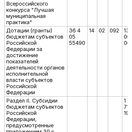
Всероссийского
конкурса "Лучшая
муниципальная
практика"
Дотации (гранты)
36 4
14
02
092
13
бюджетам субъектов
05
00
Российской
55490
00
Федерации за
достижение
показателей
деятельности органов
исполнительной
власти субъектов
Российской
Федерации
Раздел II. Субсидии
1 6
бюджетам субъектов
718
Российской
191
Федерации,
предусмотренные
приложением 30 к