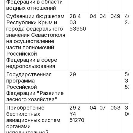
Федерации в области
водных отношений
Субвенции бюджетам
28 4
04
04
049
46
Республики Крым и
03
24
города федерального
53950
значения Севастополя
на осуществление
части полномочий
Российской
Федерации в сфере
недропользования
Государственная
29
50
программа
37
Российской
52
Федерации "Развитие
лесного хозяйства"
Приобретение
29 2
04
07
053
30
беспилотных
Y4
00
авиационных систем
51270
органами
исполнительной