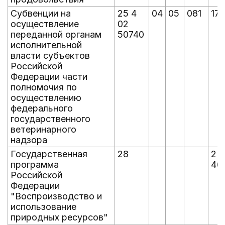
Субвенции на
25 4
04
05
081
177
осуществление
02
переданной органам
50740
исполнительной
власти субъектов
Российской
Федерации части
полномочия по
осуществлению
федерального
государственного
ветеринарного
надзора
Государственная
28
2 
программа
46
Российской
Федерации
"Воспроизводство и
использование
природных ресурсов"