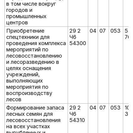
в том числе вокруг
городов и
промышленных
центров
Приобретение
29 2
04
07
053
53
спецтехники для
Ч6
76
проведения комплекса
54300
мероприятий по
лесовосстановлению
и лесоразведению в
целях оснащения
учреждений,
выполняющих
мероприятия по
воспроизводству
лесов
Формирование запаса
29 2
04
07
053
10
лесных семян для
Ч6
30
лесовосстановления
54310
на всех участках
вырубленных и