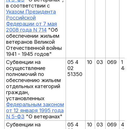
в соответствии с
Указом Президента
Российской
Федерации от 7 мая
2008 года N 714
"Об
обеспечении жильем
ветеранов Великой
Отечественной войны
1941 - 1945 годов"
Субвенции на
05 4
10
03
069
1 7
осуществление
02
48
полномочий по
51350
обеспечению жильем
отдельных категорий
граждан,
установленных
Федеральным законом
от 12 января 1995 года
N 5-ФЗ
"О ветеранах"
Субвенции на
05 4
10
03
069
4 