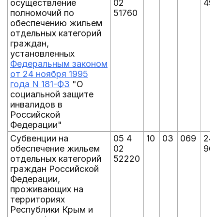
осуществление
02
497
полномочий по
51760
обеспечению жильем
отдельных категорий
граждан,
установленных
Федеральным законом
от 24 ноября 1995
года N 181-ФЗ
"О
социальной защите
инвалидов в
Российской
Федерации"
Субвенции на
05 4
10
03
069
24
обеспечение жильем
02
967
отдельных категорий
52220
граждан Российской
Федерации,
проживающих на
территориях
Республики Крым и