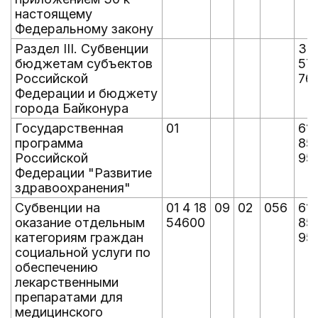
настоящему
Федеральному закону
Раздел III. Субвенции
32
бюджетам субъектов
57
Российской
769
Федерации и бюджету
города Байконура
Государственная
01
61
программа
85
Российской
951
Федерации "Развитие
здравоохранения"
Субвенции на
01 4 18
09
02
056
61
оказание отдельным
54600
85
категориям граждан
951
социальной услуги по
обеспечению
лекарственными
препаратами для
медицинского