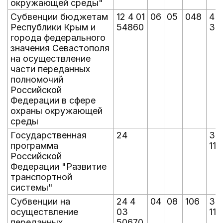
окружающей среды"
Субвенции бюджетам
12 4 01
06
05
048
4
Республики Крым и
54860
37
города федерального
значения Севастополя
на осуществление
части переданных
полномочий
Российской
Федерации в сфере
охраны окружающей
среды
Государственная
24
30
программа
114
Российской
Федерации "Развитие
транспортной
системы"
Субвенции на
24 4
04
08
106
30
осуществление
03
114
переданных
50670