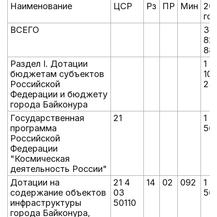
Наименование
ЦСР
Рз
ПР
Мин
20
го
ВСЕГО
3 
82
881
Раздел I. Дотации
1 2
бюджетам субъектов
10
Российской
23
Федерации и бюджету
города Байконура
Государственная
21
1 1
программа
568
Российской
Федерации
"Космическая
деятельность России"
Дотации на
21 4
14
02
092
1 1
содержание объектов
03
568
инфраструктуры
50110
города Байконура,