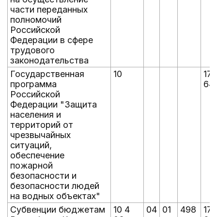
части переданных
полномочий
Российской
Федерации в сфере
трудового
законодательства
Государственная
10
17
программа
64
Российской
Федерации "Защита
населения и
территорий от
чрезвычайных
ситуаций,
обеспечение
пожарной
безопасности и
безопасности людей
на водных объектах"
Субвенции бюджетам
10 4
04
01
498
17