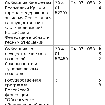
Субвенции бюджетам
29 4
04
07
053
29
Республики Крым и
01
43
города федерального
52210
значения Севастополя
на осуществление
части полномочий
Российской
Федерации в области
лесных отношений
Субвенции на
29 4
04
07
053
19
осуществление мер
01
80
пожарной
53450
20
безопасности и
тушение лесных
пожаров
Государственная
31
5 
программа
847
Российской
Федерации
"Обеспечение
обороноспособности