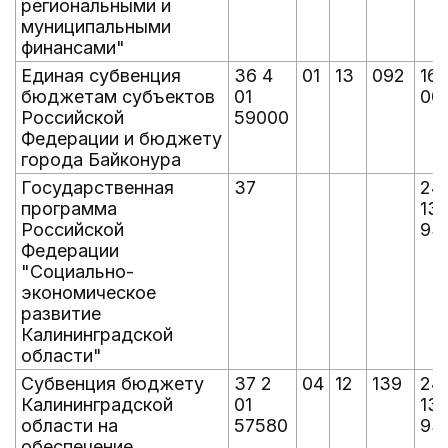
региональными и
муниципальными
финансами"
Единая субвенция
36 4
01
13
092
16 
бюджетам субъектов
01
00
Российской
59000
Федерации и бюджету
города Байконура
Государственная
37
24
программа
13
Российской
93
Федерации
"Социально-
экономическое
развитие
Калининградской
области"
Субвенция бюджету
37 2
04
12
139
24
Калининградской
01
13
области на
57580
93
обеспечение