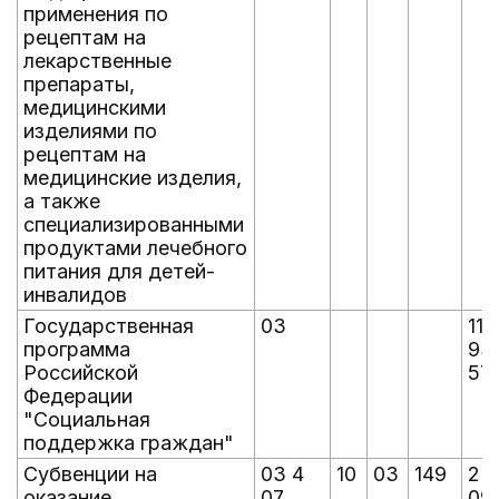
применения по
рецептам на
лекарственные
препараты,
медицинскими
изделиями по
рецептам на
медицинские изделия,
а также
специализированными
продуктами лечебного
питания для детей-
инвалидов
Государственная
03
115
программа
93
Российской
57
Федерации
"Социальная
поддержка граждан"
Субвенции на
03 4
10
03
149
2 
оказание
07
090