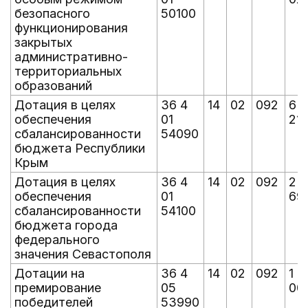
безопасного
50100
функционирования
закрытых
административно-
территориальных
образований
Дотация в целях
36 4
14
02
092
6 
обеспечения
01
218
сбалансированности
54090
бюджета Республики
Крым
Дотация в целях
36 4
14
02
092
2 1
обеспечения
01
69
сбалансированности
54100
бюджета города
федерального
значения Севастополя
Дотации на
36 4
14
02
092
1 0
премирование
05
00
победителей
53990