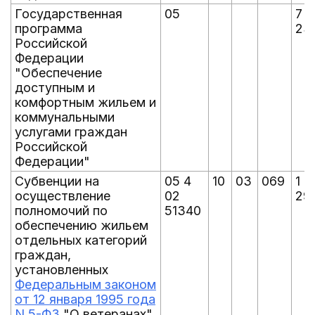
Государственная
05
7 
программа
23
Российской
Федерации
"Обеспечение
доступным и
комфортным жильем и
коммунальными
услугами граждан
Российской
Федерации"
Субвенции на
05 4
10
03
069
1 0
осуществление
02
29
полномочий по
51340
обеспечению жильем
отдельных категорий
граждан,
установленных
Федеральным законом
от 12 января 1995 года
N 5-ФЗ
"О ветеранах",