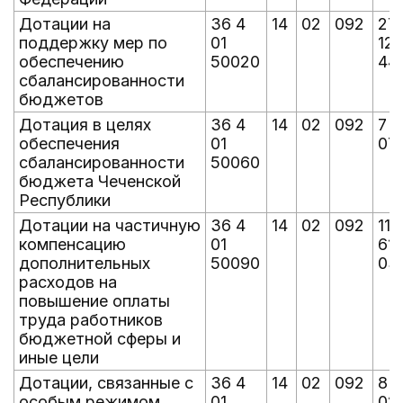
Дотации на
36 4
14
02
092
27
поддержку мер по
01
127
обеспечению
50020
44
сбалансированности
бюджетов
Дотация в целях
36 4
14
02
092
7 1
обеспечения
01
07
сбалансированности
50060
бюджета Чеченской
Республики
Дотации на частичную
36 4
14
02
092
114
компенсацию
01
61
дополнительных
50090
03
расходов на
повышение оплаты
труда работников
бюджетной сферы и
иные цели
Дотации, связанные с
36 4
14
02
092
8 
особым режимом
01
022