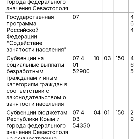
города федерального
значения Севастополя
Государственная
07
41
программа
68
Российской
44
Федерации
"Содействие
занятости населения"
Субвенции на
07 4
10
03
150
41
социальные выплаты
01
65
безработным
52900
50
гражданам и иным
категориям граждан в
соответствии с
законодательством о
занятости населения
Субвенции бюджетам
07 4
04
01
150
28
Республики Крым и
03
94
города федерального
54350
значения Севастополя
на осуществление