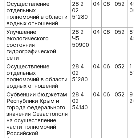
Осуществление
28 2
04
06
052
45
отдельных
02
00
полномочий в области
51280
водных отношений
Улучшение
28 2
04
06
052
81
экологического
Ч5
49
состояния
50900
гидрографической
сети
Осуществление
28 4
04
06
052
1 3
отдельных
02
510
полномочий в области
51280
водных отношений
Субвенции бюджетам
28 4
04
06
052
9
Республики Крым и
02
208
города федерального
54140
значения Севастополя
на осуществление
части полномочий
Российской