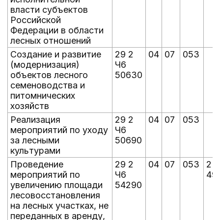
власти субъектов
Российской
Федерации в области
лесных отношений
Создание и развитие
29 2
04
07
053
(модернизация)
Ч6
объектов лесного
50630
семеноводства и
питомнических
хозяйств
Реализация
29 2
04
07
053
мероприятий по уходу
Ч6
за лесными
50690
культурами
Проведение
29 2
04
07
053
2 
мероприятий по
Ч6
49
увеличению площади
54290
лесовосстановления
на лесных участках, не
переданных в аренду,