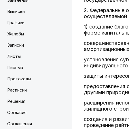
Заявления
2. Федеральные о
Выписки
осуществляемой 
Графики
1) создание благ
форме капитальны
Жалобы
совершенствовани
Записки
амортизационных
Листы
установления су
индивидуального 
Письма
защиты интересо
Протоколы
предоставления с
Расписки
другими природн
Решения
расширения испо
жилищного строит
Согласия
создания и разв
Соглашения
проведение рейти