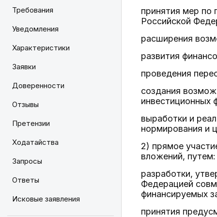
Требования
принятия мер по
Российской Феде
Уведомления
расширения возм
Характеристики
развития финансо
Заявки
проведения перео
Доверенности
создания возмож
инвестиционных 
Отзывы
выработки и реал
Претензии
нормирования и ц
Ходатайства
2) прямое участи
вложений, путем:
Запросы
разработки, утв
Ответы
Федерацией совме
финансируемых з
Исковые заявления
принятия предус