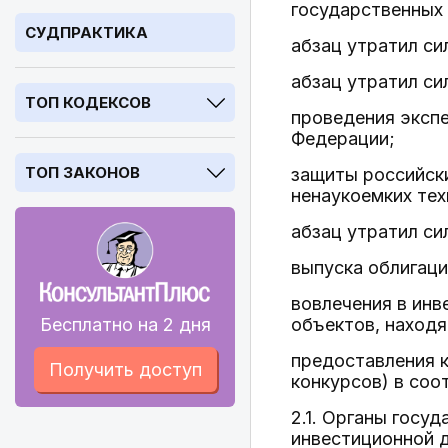
государственных
СУДПРАКТИКА
абзац утратил си
абзац утратил сил
ТОП КОДЕКСОВ
проведения эксп
Федерации;
ТОП ЗАКОНОВ
защиты российски
ненаукоемких тех
абзац утратил сил
выпуска облигаци
вовлечения в инв
Бесплатно на 2 дня
объектов, находя
предоставления к
Получить доступ
конкурсов) в соо
2.1. Органы госу
инвестиционной д