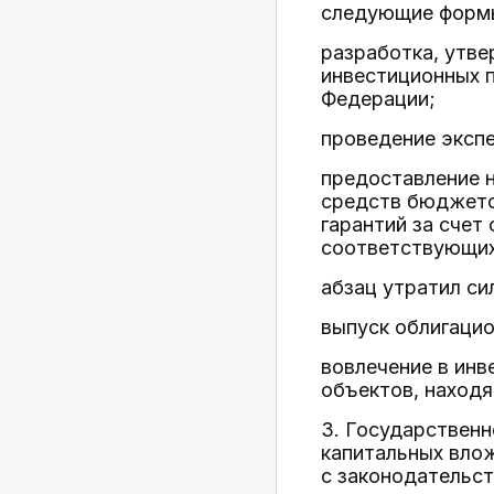
следующие формы
разработка, утв
инвестиционных 
Федерации;
проведение экспе
предоставление н
средств бюджето
гарантий за сче
соответствующих
абзац утратил сил
выпуск облигацио
вовлечение в инв
объектов, находя
3. Государственн
капитальных вло
с законодательс