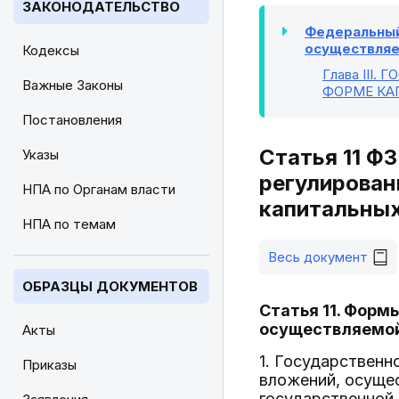
ЗАКОНОДАТЕЛЬСТВО
Федеральный 
осуществляе
Кодексы
Глава III
. 
Важные Законы
ФОРМЕ КА
Постановления
Статья 11 Ф
Указы
регулирован
НПА по Органам власти
капитальны
НПА по темам
Весь документ
ОБРАЗЦЫ ДОКУМЕНТОВ
Статья 11. Форм
осуществляемой
Акты
1. Государственн
Приказы
вложений, осущес
государственной