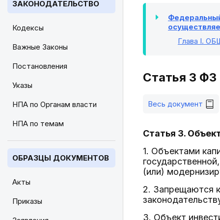
ЗАКОНОДАТЕЛЬСТВО
Федеральный 
осуществляе
Кодексы
Глава I
. О
Важные Законы
Постановления
Статья 3 ФЗ
Указы
Весь документ
НПА по Органам власти
НПА по темам
Статья 3. Объе
1. Объектами кап
ОБРАЗЦЫ ДОКУМЕНТОВ
государственной,
(или) модернизи
Акты
2. Запрещаются к
законодательств
Приказы
3. Объект инвест