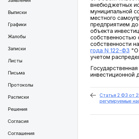
Заявления
внебюджетных ис
муниципальной со
Выписки
местного самоуп
предприятием до
Графики
объекта инвести
Жалобы
собственностью 
собственности на
Записки
года N 122-ФЗ
"О 
учетом распреде
Листы
Государственная
Письма
инвестиционной д
Протоколы
Статья 2 ФЗ от 2
Расписки
регулируемые н
Решения
Согласия
Соглашения