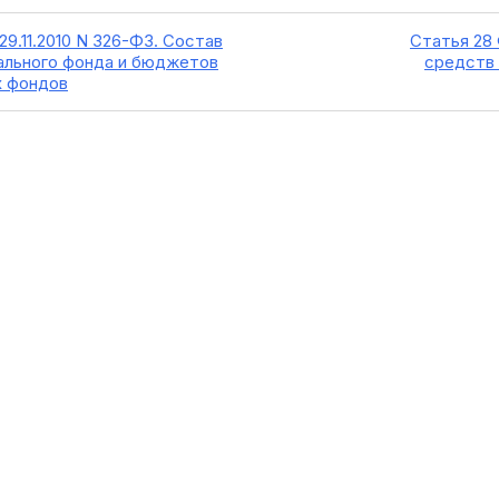
29.11.2010 N 326-ФЗ. Состав
Статья 28 
льного фонда и бюджетов
средств 
х фондов