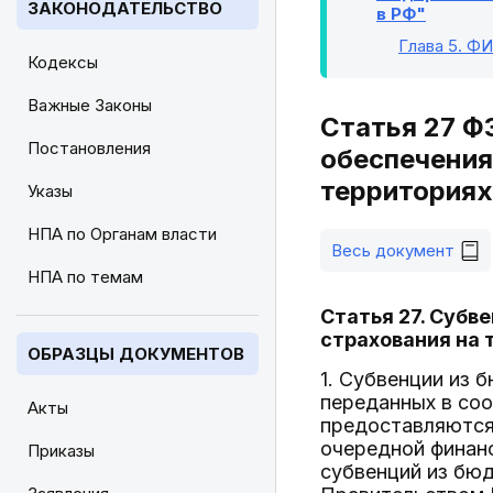
ЗАКОНОДАТЕЛЬСТВО
в РФ"
Глава 5
. Ф
Кодексы
Важные Законы
Статья 27 ФЗ
Постановления
обеспечения
территориях
Указы
НПА по Органам власти
Весь документ
НПА по темам
Статья 27. Субв
страхования на
ОБРАЗЦЫ ДОКУМЕНТОВ
1. Субвенции из
переданных в соо
Акты
предоставляются
очередной финанс
Приказы
субвенций из бю