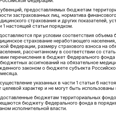
Российской Федерации.
субвенций, предоставляемых бюджетам территори
ности застрахованных лиц, норматива финансовог
дицинского страхования и других показателей, ус
и 1 настоящей статьи порядком.
едоставляются при условии соответствия объема 
дицинское страхование неработающего населения
кой Федерации, размеру страхового взноса на об
селения, рассчитанному в соответствии со стат
словии перечисления в бюджет Федерального фонд
 бюджетных ассигнований на обязательное медиц
жденного законом о бюджете субъекта Российской
 месяца.
осуществление указанных в части 1 статьи 6 наст
 целевой характер и не могут быть использованы 
редоставленные бюджетам территориальных фондов
мещаются бюджету Федерального фонда в порядк
аном исполнительной власти.