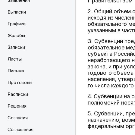
Заявления
Правительством 
2. Общий объем 
Выписки
исходя из числен
Графики
обязательного ме
указанным в част
Жалобы
3. Субвенции пр
Записки
обязательное ме
субъекта Российс
Листы
неработающего на
закона, и при у
Письма
годового объема
населения, утвер
Протоколы
го числа каждого
Расписки
4. Субвенции на 
полномочий носят
Решения
5. Субвенции, п
Согласия
назначению, воз
федеральным орг
Соглашения