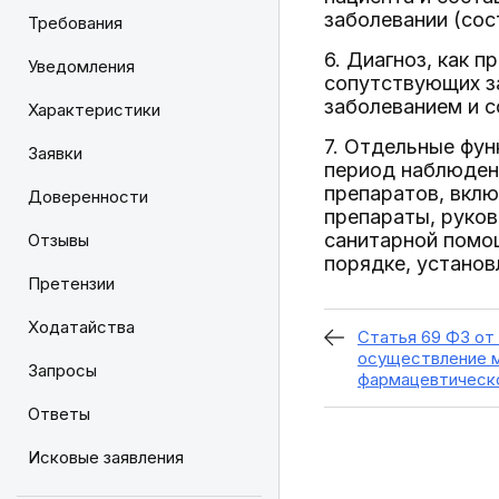
заболевании (сос
Требования
6. Диагноз, как 
Уведомления
сопутствующих за
заболеванием и 
Характеристики
7. Отдельные фу
Заявки
период наблюдени
препаратов, вклю
Доверенности
препараты, руков
санитарной помо
Отзывы
порядке, устано
Претензии
Ходатайства
Статья 69 ФЗ от 2
осуществление м
Запросы
фармацевтическ
Ответы
Исковые заявления