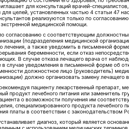
формацию о состоянии его здоровья, по требован
иглашает для консультаций врачей-специалистов
 для целей, установленных частью 4 статьи 47 на
нсультантов реализуются только по согласованию
я экстренной медицинской помощи.
 по согласованию с соответствующим должностны
анизации (подразделения медицинской организаци
го лечения, а также уведомить в письменной форм
рерывания беременности, если отказ непосредств
щих. В случае отказа лечащего врача от наблюде
е в случае уведомления в письменной форме об от
менности должностное лицо (руководитель) меди
низации) должно организовать замену лечащего в
 рекомендуя пациенту лекарственный препарат, м
ый продукт лечебного питания или заменитель гр
ациента о возможности получения им соответству
елия, специализированного продукта лечебного п
ния платы в соответствии с законодательством Р
устанавливает диагноз, который является основа
авленным с использованием медицинских терминов