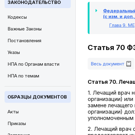
ЗАКОНОДАТЕЛЬСТВО
Федеральный 
(с изм. и доп.
Кодексы
Глава 9
. М
Важные Законы
Постановления
Статья 70 ФЗ
Указы
Весь документ
НПА по Органам власти
НПА по темам
Статья 70. Леча
1. Лечащий врач 
ОБРАЗЦЫ ДОКУМЕНТОВ
организации) или
замене лечащего
организации) дол
Акты
уполномоченным 
Приказы
2. Лечащий врач 