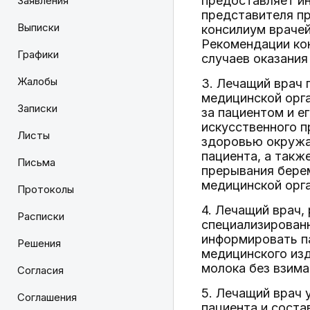
предоставляет ин
Заявления
представителя пр
Выписки
консилиум врачей
Рекомендации ко
Графики
случаев оказани
Жалобы
3. Лечащий врач
медицинской орг
Записки
за пациентом и е
искусственного п
Листы
здоровью окружаю
пациента, а такж
Письма
прерывания бере
медицинской орга
Протоколы
4. Лечащий врач,
Расписки
специализированн
информировать п
Решения
медицинского изд
молока без взима
Согласия
5. Лечащий врач 
Соглашения
пациента и сост