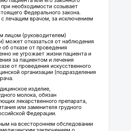
ию пациента или его законного
, при необходимости созывает
стоящего Федерального закона.
 с лечащим врачом, за исключением
м лицом (руководителем)
и) может отказаться от наблюдения
е об отказе от проведения
енно не угрожает жизни пациента и
ния за пациентом и лечения
казе от проведения искусственного
цинской организации (подразделения
рача.
едицинское изделие,
удного молока, обязан
ющих лекарственного препарата,
итания или заменителя грудного
оссийской Федерации.
нным на всестороннем обследовании
 медицинским заключением о