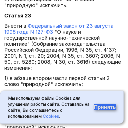
"природную" исключить.
Статья 23
Внести в
Федеральный закон от 23 августа
1996 года N 127-ФЗ
"О науке и
государственной научно-технической
политике" (Собрание законодательства
Российской Федерации, 1996, N 35, ст. 4137;
2001, N 1, ст. 20; 2004, N 35, ст. 3607; 2006, N
50, ст. 5280; 2008, N 30, ст. 3616) следующие
изменения:
1) в абзаце втором части первой статьи 2
слово "природной" исключить;
2) в статье 4:
Мы используем файлы Cookies для
улучшения работы сайта. Оставаясь на
а) в абзаце одиннадцатом пункта 6 слово
Принять
сайте, Вы соглашаетесь с
"природную" исключить;
использованием
Cookies
.
б) в абзаце втором пункта 7 слово
"природной" исключить;