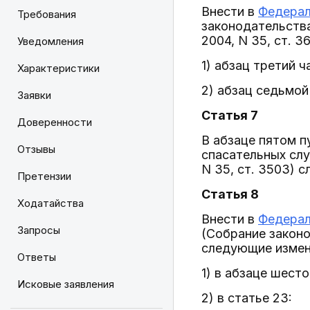
Внести в
Федерал
Требования
законодательства 
2004, N 35, ст. 3
Уведомления
1) абзац третий 
Характеристики
2) абзац седьмой
Заявки
Статья 7
Доверенности
В абзаце пятом п
Отзывы
спасательных слу
N 35, ст. 3503) 
Претензии
Статья 8
Ходатайства
Внести в
Федерал
Запросы
(Собрание законод
следующие измен
Ответы
1) в абзаце шест
Исковые заявления
2) в статье 23: