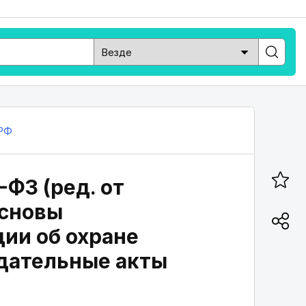
РФ
-ФЗ (ред. от
Основы
ии об охране
одательные акты