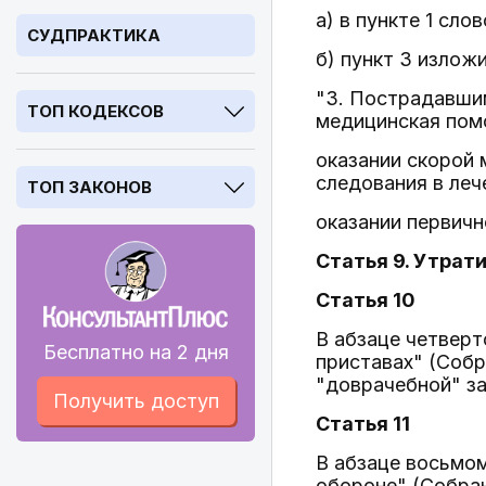
а) в пункте 1 сл
СУДПРАКТИКА
б) пункт 3 излож
"3. Пострадавши
ТОП КОДЕКСОВ
медицинская помо
оказании скорой
следования в ле
ТОП ЗАКОНОВ
оказании первич
Статья 9. Утрати
Статья 10
В абзаце четверт
Бесплатно на 2 дня
приставах" (Собр
"доврачебной" за
Получить доступ
Статья 11
В абзаце восьмо
обороне" (Собрани