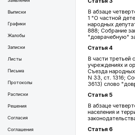
Заявления
Статья 3
В абзаце четверт
Выписки
1 "О частной дет
Графики
народных депутат
888; Собрание зак
Жалобы
"доврачебную" з
Записки
Статья 4
В части третьей 
Листы
учреждениях и ор
Письма
Съезда народных
N 33, ст. 1316; С
Протоколы
3613) слово "дов
Расписки
Статья 5
В абзаце четвер
Решения
населения и терр
Согласия
законодательства
Статья 6
Соглашения