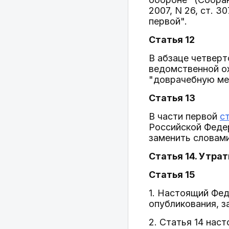
2007, N 26, ст. 
первой".
Статья 12
В абзаце четвер
ведомственной ох
"доврачебную ме
Статья 13
В части первой
с
Российской Федера
заменить словам
Статья 14. Утрат
Статья 15
1. Настоящий Фед
опубликования, з
2. Статья 14 нас