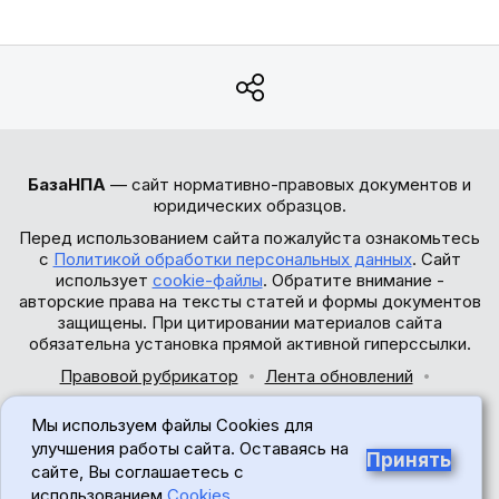
БазаНПА
— сайт нормативно-правовых документов и
юридических образцов.
Перед использованием сайта пожалуйста ознакомьтесь
с
Политикой обработки персональных данных
. Сайт
использует
cookie-файлы
. Обратите внимание -
авторские права на тексты статей и формы документов
защищены. При цитировании материалов сайта
обязательна установка прямой активной гиперссылки.
Правовой рубрикатор
Лента обновлений
Обратная связь
Мы используем файлы Cookies для
© 2017-2026
улучшения работы сайта. Оставаясь на
Принять
сайте, Вы соглашаетесь с
18+
использованием
Cookies
.