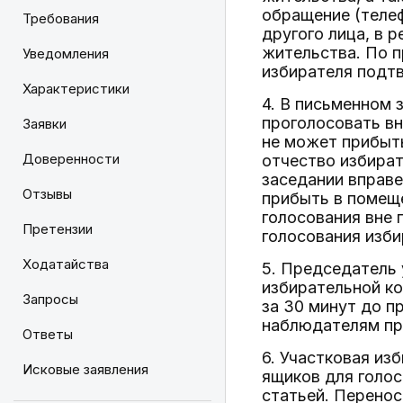
обращение (теле
Требования
другого лица, в 
жительства. По 
Уведомления
избирателя подт
Характеристики
4. В письменном 
проголосовать вн
Заявки
не может прибыть
Доверенности
отчество избират
заседании вправе
Отзывы
прибыть в помеще
голосования вне 
Претензии
голосования изби
Ходатайства
5. Председатель 
избирательной ко
Запросы
за 30 минут до п
наблюдателям при
Ответы
6. Участковая и
Исковые заявления
ящиков для голос
статьей. Перенос