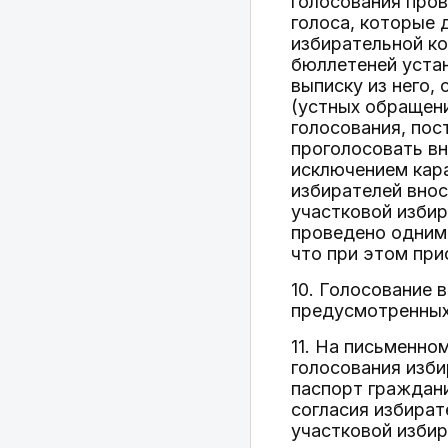
голосования пров
голоса, которые 
избирательной ко
бюллетеней устан
выписку из него,
(устных обращен
голосования, по
проголосовать в
исключением кара
избирателей внос
участковой избир
проведено одним 
что при этом при
10. Голосование 
предусмотренных 
11. На письменно
голосования изби
паспорт граждани
согласия избират
участковой избир