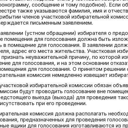
фонограмму, сообщение и тому подобное). Если о
реестре также указываются фамилия, имя и отчеств
прибытии членов участковой избирательной комис
верждается письменным заявлением.
заявлении (устном обращении) избирателя о пред
е помещения для голосования должна быть изложе
 в помещение для голосования. В заявлении дол
еля, адрес его места жительства. Участковая изб
 признать неуважительной причину, по которой и
ние для голосования, и на этом основании отказ
помещения для голосования. О принятом решении 
рательная комиссия немедленно извещает избира
участковой избирательной комиссии обязан объяв
миссии будут проводить голосование вне помещен
редстоящего выезда (выхода) для проведения так
сутствовать при его проведении.
збирательная комиссия должна располагать необх
ования, предназначенных для проведения голосо
ные ящики для голосования изготавливаются из п