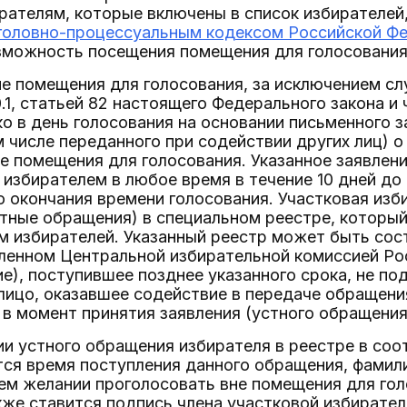
рателям, которые включены в список избирателей,
головно-процессуальным кодексом Российской Ф
можность посещения помещения для голосования
не помещения для голосования, за исключением сл
0.1, статьей 82 настоящего Федерального закона и
о в день голосования на основании письменного з
м числе переданного при содействии других лиц)
е помещения для голосования. Указанное заявлен
 избирателем в любое время в течение 10 дней до 
о окончания времени голосования. Участковая изб
стные обращения) в специальном реестре, который
м избирателей. Указанный реестр может быть сос
вленном Центральной избирательной комиссией Ро
е), поступившее позднее указанного срока, не п
лицо, оказавшее содействие в передаче обращени
в момент принятия заявления (устного обращения
ии устного обращения избирателя в реестре в соо
ся время поступления данного обращения, фамили
ем желании проголосовать вне помещения для гол
кже ставится подпись члена участковой избирате