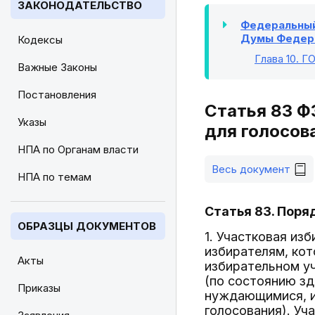
ЗАКОНОДАТЕЛЬСТВО
Федеральный 
Думы Федера
Кодексы
Глава 10
. 
Важные Законы
Постановления
Статья 83 Ф
Указы
для голосов
НПА по Органам власти
Весь документ
НПА по темам
Статья 83. Поря
ОБРАЗЦЫ ДОКУМЕНТОВ
1. Участковая из
избирателям, кот
Акты
избирательном уч
(по состоянию зд
Приказы
нуждающимися, и
голосования). Уч