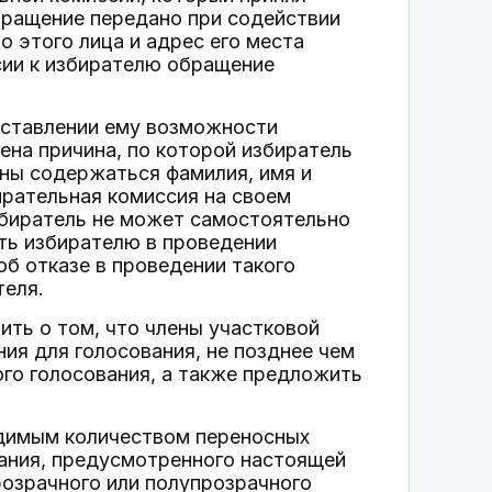
бращение передано при содействии
о этого лица и адрес его места
сии к избирателю обращение
оставлении ему возможности
на причина, по которой избиратель
жны содержаться фамилия, имя и
ирательная комиссия на своем
збиратель не может самостоятельно
ать избирателю в проведении
об отказе в проведении такого
теля.
ить о том, что члены участковой
ия для голосования, не позднее чем
ого голосования, а также предложить
одимым количеством переносных
вания, предусмотренного настоящей
розрачного или полупрозрачного