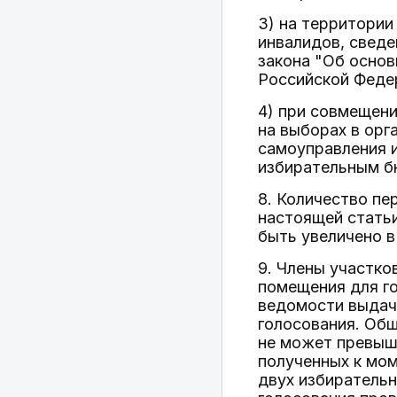
3) на территории
инвалидов, сведе
закона "Об основ
Российской Феде
4) при совмещени
на выборах в орг
самоуправления 
избирательным б
8. Количество пе
настоящей стать
быть увеличено в
9. Члены участко
помещения для го
ведомости выдач
голосования. Об
не может превыша
полученных к мом
двух избиратель