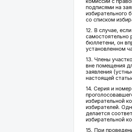
комиссии с прав
подписями на зая
избирательного б
со списком избир
12. В случае, ес
самостоятельно р
бюллетени, он вп
установленном ча
13. Члены участк
вне помещения дл
заявления (устны
настоящей статьи
14. Серия и номе
проголосовавшего
избирательной к
избирателей. Од
делается соответ
избирательной ко
15. При проведен