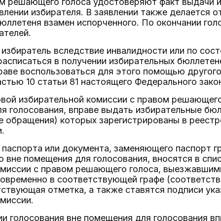
ом решающего голоса удостоверяют факт выдачи 
влении избирателя. В заявлении также делается о
юллетеня взамен испорченного. По окончании гол
ателей.
ли избиратель вследствие инвалидности или по со
асписаться в получении избирательных бюллетен
раве воспользоваться для этого помощью другого
стью 10 статьи 81 настоящего Федерального зако
овой избирательной комиссии с правом решающег
я голосования, вправе выдать избирательные бюл
е обращения) которых зарегистрированы в реестр
.
р паспорта или документа, заменяющего паспорт г
 вне помещения для голосования, вносятся в спи
омиссии с правом решающего голоса, выезжавшим
новременно в соответствующей графе (соответств
ствующая отметка, а также ставятся подписи ука
миссии.
ии голосования вне помещения для голосования в