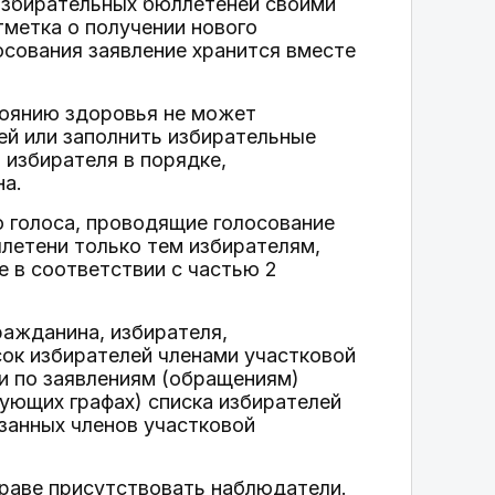
избирательных бюллетеней своими
тметка о получении нового
осования заявление хранится вместе
стоянию здоровья не может
ей или заполнить избирательные
 избирателя в порядке,
на.
о голоса, проводящие голосование
летени только тем избирателям,
е в соответствии с частью 2
ражданина, избирателя,
сок избирателей членами участковой
и по заявлениям (обращениям)
ующих графах) списка избирателей
занных членов участковой
праве присутствовать наблюдатели.