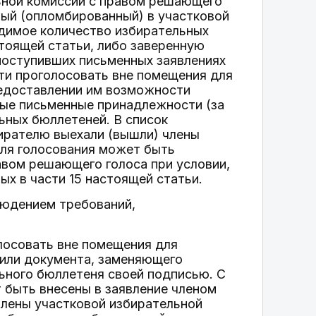
льной комиссии с правом решающего
ный (опломбированный) в участковой
одимое количество избирательных
стоящей статьи, либо заверенную
 поступивших письменных заявлениях
ти проголосовать вне помещения для
редоставлении им возможности
мые письменные принадлежности (за
ьных бюллетеней. В список
бирателю выехали (вышли) члены
для голосования может быть
авом решающего голоса при условии,
ых в части 15 настоящей статьи.
людением требований,
лосовать вне помещения для
 или документа, заменяющего
ьного бюллетеня своей подписью. С
т быть внесены в заявление членом
Члены участковой избирательной