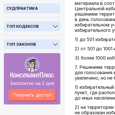
материала в соо
СУДПРАКТИКА
Центральной изб
решением террит
в день голосован
избирательном уч
ТОП КОДЕКСОВ
избирательного у
1) до 501 избират
ТОП ЗАКОНОВ
2) от 501 до 1001
3) более 1000 из
7. Решением тер
для голосования 
увеличено, но не
Бесплатно на 2 дня
1) избирательный
пункт, где распо
Получить доступ
до иных населенн
2) на территории
не образован изб