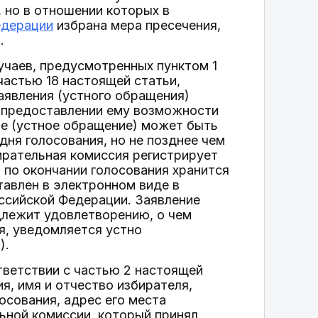
 но в отношении которых в
едерации
избрана мера пресечения,
.
учаев, предусмотренных пунктом 1
 частью 18 настоящей статьи,
аявления (устного обращения)
 о предоставлении ему возможности
ие (устное обращение) может быть
дня голосования, но не позднее чем
ирательная комиссия регистрирует
 по окончании голосования хранится
тавлен в электронном виде в
ссийской Федерации. Заявление
одлежит удовлетворению, о чем
я, уведомляется устно
).
тветствии с частью 2 настоящей
я, имя и отчество избирателя,
осования, адрес его места
льной комиссии, который принял