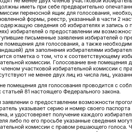
одят не менее двух членов участковой избирате
должны иметь при себе предварительно опечатан
миссии переносной ящик для голосования, необх
овленной формы, реестр, указанный в части 2 на
 содержащую сведения об избирателях и запись о
иях) избирателей о предоставлении им возможнос
ступившие письменные заявления избирателей о п
не помещения для голосования, а также необходи
ндашей) для заполнения избирателями избирател
ится отметка о том, что к соответствующему из
ательной комиссии. Голосование вне помещения 
членом участковой избирательной комиссии с пр
сутствуют не менее двух лиц из числа лиц, указанн
вне помещения для голосования проводится с соб
статьей 81 настоящего Федерального закона.
м заявлении о предоставлении возможности прого
ратель указывает серию и номер своего паспорта
на, и удостоверяет получение каждого избирател
еля либо по его просьбе указанные сведения могу
ательной комиссии с правом решающего голоса. 