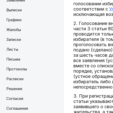
Заявления
голосовании изби
соответствии с
У
Выписки
исключающая воз
Графики
2. Голосование в
части 3 статьи 8
Жалобы
проводится тольк
избирателя (в то
Записки
проголосовать вн
Листы
подано (сделано)
за шесть часов д
Письма
все заявления (у
вместе со списко
Протоколы
порядке, устано
(устное обращени
Расписки
избиратель либо 
непосредственно 
Решения
3. При регистрац
Согласия
статьи указывают
заявившего о сво
Соглашения
жительства, а та