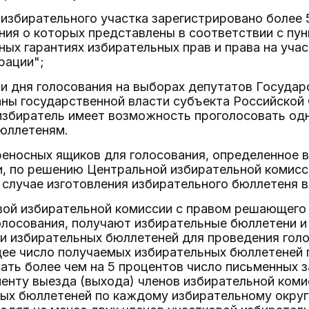
 избирательного участка зарегистрировано более 5
ния о которых представлены в соответствии с пун
ных гарантиях избирательных прав и права на уча
рации";
и дня голосования на выборах депутатов Госуда
аны государственной власти субъекта Российской 
избиратель имеет возможность проголосовать од
юллетеням.
реносных ящиков для голосования, определенное в
и, по решению Центральной избирательной комис
 случае изготовления избирательного бюллетеня
вой избирательной комиссии с правом решающего 
лосования, получают избирательные бюллетени и 
и избирательных бюллетеней для проведения гол
щее число получаемых избирательных бюллетеней 
ть более чем на 5 процентов число письменных з
енту выезда (выхода) членов избирательной коми
ных бюллетеней по каждому избирательному округ