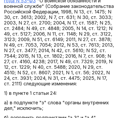
года N 53-ФЗ
"О воинской обязанности и
военной службе" (Собрание законодательства
Российской Федерации, 1998, N 13, ст. 1475; N
30, ст. 3613; 2002, N 7, ст. 631; N 30, ст. 3033;
2003, N 27, ст. 2700; 2004, N 17, ст. 1587; N 25,
ст. 2484; N 49, ст. 4848; 2005, N 14, ст. 1212; N
49, ст. 5127; 2006, N 11, ст. 1148; N 29, ст. 3122,
3123; 2009, N 51, ст. 6149; 2011, N 27, ст. 3878;
N 49, ст. 7053, 7054; 2012, N 53, ст. 7613; 2013,
N 27, ст. 3477; 2014, N 42, ст. 5610; N 52, ст.
7544; 2015, N 13, ст. 1802; 2016, N 7, ст. 908; N
27, ст. 4160, 4238; 2017, N 49, ст. 7329; 2019, N
12, ст. 1229; N 40, ст. 5488; 2020, N 29, ст.
4510; N 52, ст. 8607; 2021, N 1, ст. 56; 2022, N
24, ст. 3931; 2024, N 31, ст. 4475; 2025, N 17,
ст. 2111) следующие изменения:
1) в пункте 1 статьи 24:
а) в подпункте "з" слова "органы внутренних
дел," исключить;
б) дополнить подпунктами "з.3" и "з.4"