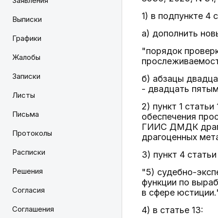
Заявления
1) в подпункте 4 с
Выписки
а) дополнить но
Графики
"порядок провер
Жалобы
прослеживаемости
Записки
б) абзацы двадца
- двадцать пятым
Листы
2) пункт 1 стать
Письма
обеспечения про
ГИИС ДМДК драго
Протоколы
драгоценных мет
Расписки
3) пункт 4 стать
Решения
"5) судебно-экс
функции по выраб
Согласия
в сфере юстиции.
Соглашения
4) в статье 13: