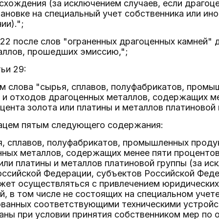
схождения (за исключением случаев, если драгоц
новке на специальный учет собственника или ино
ии).";
и 22 после слов "ограненных драгоценных камней" 
аллов, прошедших эмиссию,";
тьи 29:
ом слова "сырья, сплавов, полуфабрикатов, промы
 и отходов драгоценных металлов, содержащих ме
цента золота или платины и металлов платиновой 
зацем пятым следующего содержания:
, сплавов, полуфабрикатов, промышленных продук
ных металлов, содержащих менее пяти процентов 
или платины и металлов платиновой группы (за и
оссийской Федерации, субъектов Российской Фед
ожет осуществляться с привлечением юридических
, в том числе не состоящих на специальном учет
ованных соответствующими техническими устройс
ны при условии принятия собственником мер по 