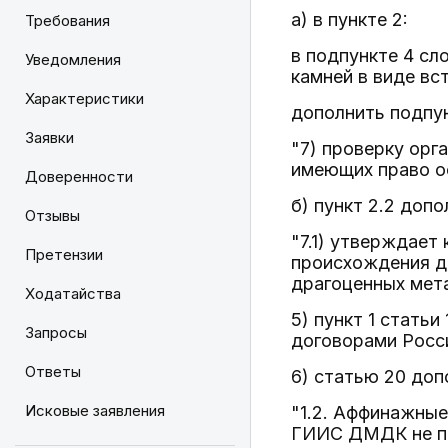
а) в пункте 2:
Требования
в подпункте 4 сл
Уведомления
камней в виде вс
Характеристики
дополнить подпу
Заявки
"7) проверку орг
имеющих право о
Доверенности
б) пункт 2.2 доп
Отзывы
"7.1) утверждает
Претензии
происхождения др
драгоценных мета
Ходатайства
5) пункт 1 стать
Запросы
договорами Росс
Ответы
6) статью 20 доп
Исковые заявления
"1.2. Аффинажные
ГИИС ДМДК не по