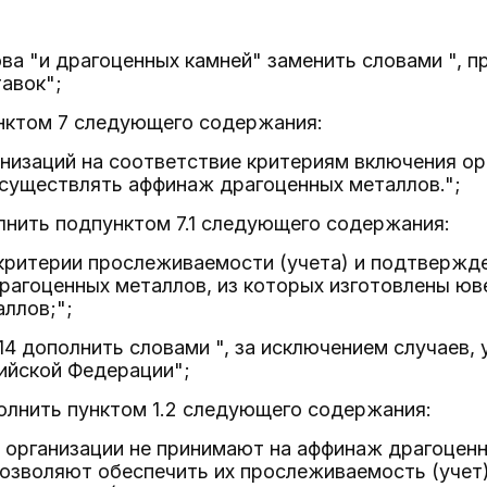
ова "и драгоценных камней" заменить словами ", п
тавок";
нктом 7 следующего содержания:
анизаций на соответствие критериям включения ор
существлять аффинаж драгоценных металлов.";
олнить подпунктом 7.1 следующего содержания:
 критерии прослеживаемости (учета) и подтвержд
агоценных металлов, из которых изготовлены юве
ллов;";
и 14 дополнить словами ", за исключением случае
ийской Федерации";
олнить пунктом 1.2 следующего содержания:
 организации не принимают на аффинаж драгоценны
зволяют обеспечить их прослеживаемость (учет)