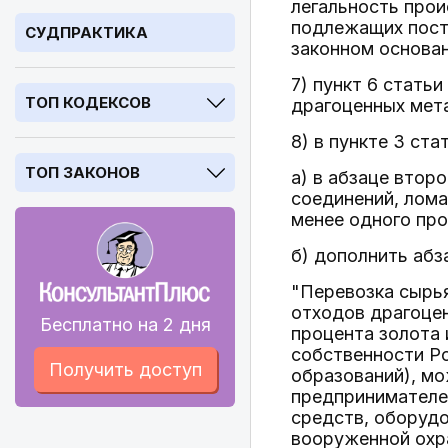
легальность прои
подлежащих поста
СУДПРАКТИКА
законном основан
7) пункт 6 стать
ТОП КОДЕКСОВ
драгоценных мет
8) в пункте 3 ста
ТОП ЗАКОНОВ
а) в абзаце втор
соединений, лома
менее одного про
б) дополнить аб
"Перевозка сырья
отходов драгоцен
Бесплатно на 2 дня
процента золота 
собственности Р
Получить доступ
образований), м
предпринимателей
средств, оборуд
вооруженной охра