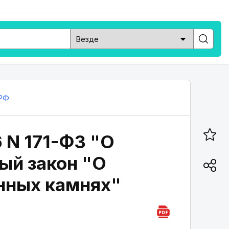
РФ
 N 171-ФЗ "О
ый закон "О
нных камнях"