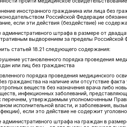
анности пройти медицинское освидетельствование
лонение иностранного гражданина или лица без гр
аконодательством Российской Федерации обязанн
ние, если эти действия (бездействие) не содержа
 административного штрафа в размере от двадца
тративным выдворением за пределы Российской Фе
лнить статьей 18.21 следующего содержания:
арушение установленного порядка проведения ме
дан или лиц без гражданства
овленного порядка проведения медицинского осв
без гражданства на наличие или отсутствие факта
отропных веществ без назначения врача либо нов
еществ, инфекционных заболеваний, представляю
 перечнем, утверждаемым уполномоченным Прав
аном исполнительной власти, и заболевания, выз
фекции), если это действие не содержит уголовно
 административного штрафа на граждан в размере