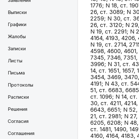
Заявления
1776; N 18, ст. 190
26, ст. 3089; N 30
Выписки
2259; N 30, ст. 36
Графики
26, ст. 3120; N 29
N 19, ст. 2291; N 
Жалобы
4164, 4193, 4206, 4
N 19, ст. 2714, 27
Записки
4598, 4600, 4601, 
7345, 7346, 7351, 
Листы
3996; N 31, ст. 43
14, ст. 1651, 1657
Письма
3454, 3469, 3470,
4191; N 43, ст. 54
Протоколы
51, ст. 6683, 6685
ст. 1096; N 14, ст
Расписки
30, ст. 4211, 4214
Решения
6643, 6651; N 52, с
21, ст. 2981; N 27
Согласия
6205, 6208; N 48, с
ст. 1481, 1490, 14
Соглашения
4160, 4164, 4183, 