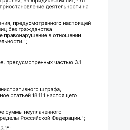
 рублей; на юридических лиц - от
 приостановление деятельности на
ения, предусмотренного настоящей
лиц без гражданства
ое правонарушение в отношении
льности.";
ев, предусмотренных частью 3.1
инистративного штрафа,
е статьей 18.11.1 настоящего
ре суммы неуплаченного
ределы Российской Федерации.";
3.1";