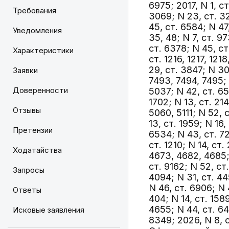
6975; 2017, N 1, ст
Требования
3069; N 23, ст. 32
45, ст. 6584; N 47,
Уведомления
35, 48; N 7, ст. 9
ст. 6378; N 45, ст
Характеристики
ст. 1216, 1217, 121
29, ст. 3847; N 30,
Заявки
7493, 7494, 7495; 
Доверенности
5037; N 42, ст. 652
1702; N 13, ст. 21
Отзывы
5060, 5111; N 52, с
13, ст. 1959; N 16
Претензии
6534; N 43, ст. 72
ст. 1210; N 14, ст
Ходатайства
4673, 4682, 4685; 
ст. 9162; N 52, ст.
Запросы
4094; N 31, ст. 44
N 46, ст. 6906; N 
Ответы
404; N 14, ст. 158
4655; N 44, ст. 64
Исковые заявления
8349; 2026, N 8, ст