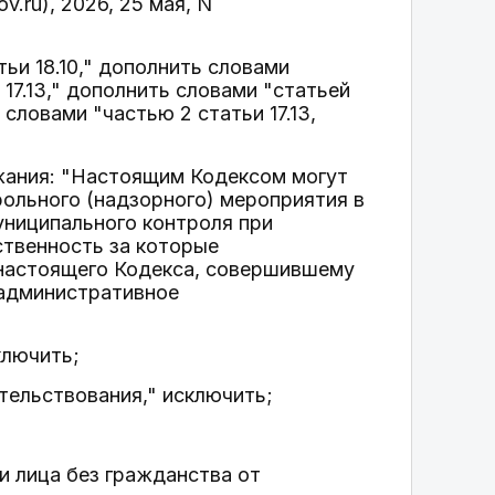
ru), 2026, 25 мая, N
атьи 18.10," дополнить словами
ьи 17.13," дополнить словами "статьей
ть словами "частью 2 статьи 17.13,
жания: "Настоящим Кодексом могут
рольного (надзорного) мероприятия в
униципального контроля при
ственность за которые
I настоящего Кодекса, совершившему
 административное
ключить;
етельствования," исключить;
ли лица без гражданства от