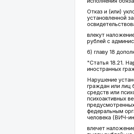
исполнения обяз
Отказ и (или) ук
установленной з
освидетельствова
влекут наложение
рублей с админис
6) главу 18 допо
"Статья 18.21. Н
иностранных граж
Нарушение устан
граждан или лиц 
средств или псих
психоактивных в
предусмотренных
федеральным орг
человека (ВИЧ-ин
влечет наложение