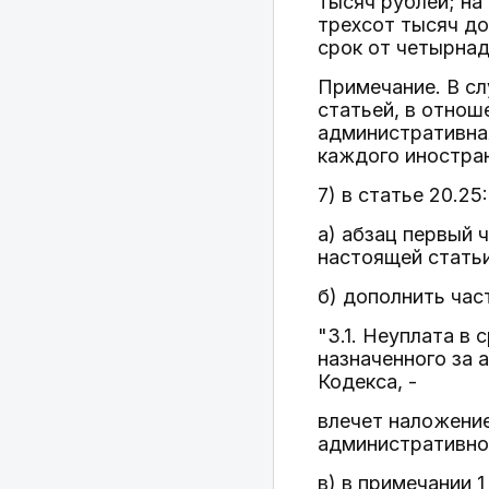
тысяч рублей; на
трехсот тысяч до
срок от четырнад
Примечание. В с
статьей, в отнош
административна
каждого иностран
7) в статье 20.25:
а) абзац первый 
настоящей статьи
б) дополнить час
"3.1. Неуплата в
назначенного за 
Кодекса, -
влечет наложени
административно
в) в примечании 1