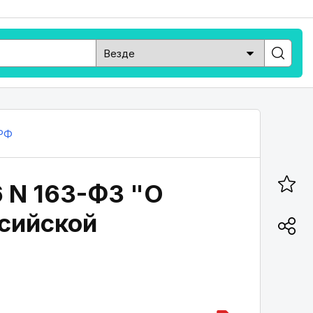
РФ
 N 163-ФЗ "О
ссийской