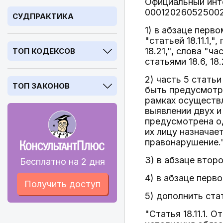
Официальный инте
000120260525002
СУДПРАКТИКА
1) в абзаце перво
"статьей 18.11.1,
18.21,", слова "ча
ТОП КОДЕКСОВ
статьями 18.6, 18.2
2) часть 5 стат
ТОП ЗАКОНОВ
быть предусмотре
рамках осуществл
выявлении двух и
предусмотрена од
их лицу назначае
правонарушение.
3) в абзаце второ
Бесплатно на 2 дня
4) в абзаце перв
Получить доступ
5) дополнить ста
"Статья 18.11.1. 