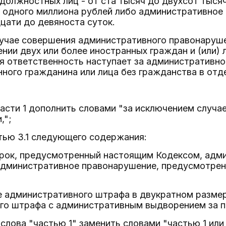
 должностных лиц - от ста тысяч до двухсот тысяч
 одного миллиона рублей либо административное
цати до девяноста суток.
лучае совершения административного правонаруш
ении двух или более иностранных граждан и (или) 
я ответственность наступает за административн
ного гражданина или лица без гражданства в отде
части 1 дополнить словами "за исключением случа
,";
тью 3.1 следующего содержания:
 срок, предусмотренный настоящим Кодексом, адм
административное правонарушение, предусмотренно
е административного штрафа в двукратном разме
го штрафа с административным выдворением за п
 слова "частью 1" заменить словами "частью 1 или 