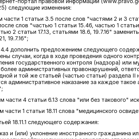
рнет-портал правовой информации (www.pravo.gov.
5) следующие изменения:
м части 1 статьи 3.5 после слов "частями 2 и 3 ст
", после слов "частью 1 статьи 15.46, частью 1 стат
стью 2 статьи 17.13, статьями 18.6, 19.7.16" замени
1, 19.7.16";
ьи 4.4 дополнить предложением следующего содер
ны случаи, когда в ходе проведения одного конт
ения государственного контроля (надзора) или м
 более административных правонарушений, ответ
ной и той же статьей (частью статьи) раздела I
тся административное наказание за каждое такое
";
м части 4 статьи 6.13 слова "или без такового" ис
ом части 1 статьи 18.11 слова "медицинского освид
тьей 18.11.1 следующего содержания:
Отказ и (или) уклонение иностранного гражданина и