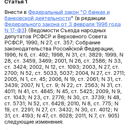
Статья 1
Внести в
Федеральный закон "О банках и
банковской деятельности
" (в редакции
Федерального закона от 3 февраля 1996 года
N 17-ФЗ
) (Ведомости Съезда народных
депутатов РСФСР и Верховного Совета
РСФСР, 1990, N 27, ст. 357; Собрание
законодательства Российской Федерации,
1996, N 6, ст. 492; 1998, N 31, ст. 3829; 1999, N
28, ст. 3459, 3469; 2001, N 26, ст. 2586; N 33,
ст. 3424; 2002, N 12, ст. 1093; 2003, N 27, ст.
2700; N 52, ст. 5033, 5037; 2004, N 27, ст. 2711;
2005, N 1, ст. 45; 2006, N 19, ст. 2061; N 31, ст.
3439; 2007, N 1, ст. 9; N 22, ст. 2563; N 31, ст.
4011; N 41, ст. 4845; N 45, ст. 5425; 2009, N 9,
ст. 1043; N 23, ст. 2776; N 30, ст. 3739; N 48,
ст. 5731; N 52, ст. 6428; 2010, N 8, ст. 775; N
19, ст. 2291; N 27, ст. 3432; N 30, ст. 4012; N
31, ст. 4193; N 47, ст. 6028; 2011, N 7, ст. 905)
следующие изменения: