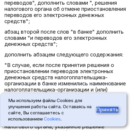
переводов", дополнить словами ", решения
налогового органа об отмене приостановления
переводов его электронных денежных
средств";
абзац второй после слов "в банке" дополнить
словами "и переводов его электронных
денежных средств";
дополнить абзацем следующего содержания:
"В случае, если после принятия решения о
приостановлении переводов электронных
денежных средств налогоплательщика-
организации в банке изменились наименование
налогоплательщика-организации и (или)
реквизиты корпоративного электронного
Мы используем файлы Cookies для
средства платежа налогоплательщика-
улучшения работы сайта. Оставаясь на
организации, переводы электронных
Принять
сайте, Вы соглашаетесь с
денежных средств с использованием которого
использованием
Cookies
.
приостановлены по этому решению
налогового органа, указанное решение