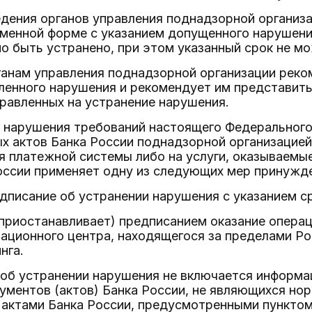
едения органов управления поднадзорной органи
менной форме с указанием допущенного нарушения
 быть устранено, при этом указанный срок не мо
ганам управления поднадзорной организации реко
ленного нарушения и рекомендует им представить
равленных на устранение нарушения.
ли нарушения требований настоящего Федерального
х актов Банка России поднадзорной организацие
 платежной системы либо на услуги, оказываемы
оссии применяет одну из следующих мер принужд
едписание об устранении нарушения с указанием ср
(приостанавливает) предписанием оказание операц
ационного центра, находящегося за пределами Рос
нга.
 об устранении нарушения не включается информ
ументов (актов) Банка России, не являющихся но
 актами Банка России, предусмотренными пунктом 