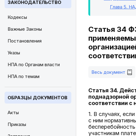
ЗАКОНОДАТЕЛЬСТВО
Глава 5
. Н
Кодексы
Статья 34 ФЗ
Важные Законы
применяемые
Постановления
организацие
Указы
соответстви
НПА по Органам власти
Весь документ
НПА по темам
Статья 34. Дейс
поднадзорной ор
ОБРАЗЦЫ ДОКУМЕНТОВ
соответствии с 
Акты
1. В случаях, ес
с ним нормативны
Приказы
бесперебойность 
участникам плате