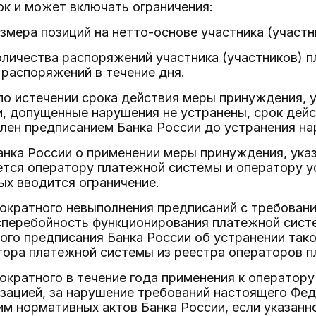
к и может включать ограничения:
азмера позиций на нетто-основе участника (участ
оличества распоряжений участника (участников) 
распоряжений в течение дня.
и по истечении срока действия меры принуждения, у
и, допущенные нарушения не устранены, срок дей
лен предписанием Банка России до устранения на
анка России о применении меры принуждения, указ
ется оператору платежной системы и оператору у
ых вводится ограничение.
нократного невыполнения предписаний с требован
перебойность функционирования платежной систем
ого предписания Банка России об устранении так
тора платежной системы из реестра операторов п
нократного в течение года применения к операто
зацией, за нарушение требований настоящего Фед
им нормативных актов Банка России, если указанн