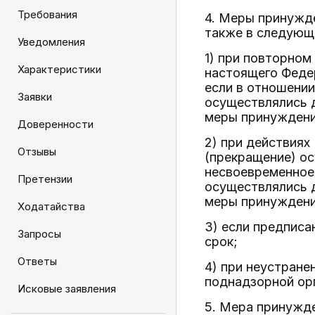
Требования
4. Меры принужд
также в следующи
Уведомления
1) при повторном
Характеристики
настоящего Федер
если в отношении
Заявки
осуществлялись д
меры принуждени
Доверенности
2) при действиях
Отзывы
(прекращение) о
несвоевременное
Претензии
осуществлялись д
меры принуждени
Ходатайства
3) если предписа
Запросы
срок;
Ответы
4) при неустране
поднадзорной орг
Исковые заявления
5. Мера принужде