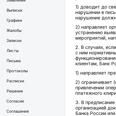
Заявления
1) доводит до св
Выписки
нарушении в пись
нарушение должно
Графики
2) направляет ор
Жалобы
устранению выяв
мероприятий, нап
Записки
2. В случаях, ес
Листы
с ним нормативны
функционирования
Письма
клиентам, Банк Р
Протоколы
1) направляет пр
Расписки
2) ограничивает 
привлечении опер
Решения
платежного клири
Согласия
3. В предписание
организацией док
Соглашения
Банка России или