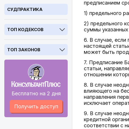
предписанием сро
СУДПРАКТИКА
1) предельного р
2) предельного к
суммы указанных 
ТОП КОДЕКСОВ
6. В случае, есл
настоящей стать
ТОП ЗАКОНОВ
может быть прод
7. Предписание Б
статьи, направля
отношении котор
8. В случае неод
влияющего на бес
Бесплатно на 2 дня
направления перв
исключает опера
Получить доступ
9. В случае неод
кредитной органи
соответствии с н