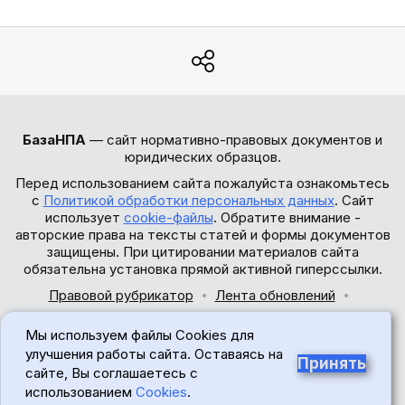
БазаНПА
— сайт нормативно-правовых документов и
юридических образцов.
Перед использованием сайта пожалуйста ознакомьтесь
с
Политикой обработки персональных данных
. Сайт
использует
cookie-файлы
. Обратите внимание -
авторские права на тексты статей и формы документов
защищены. При цитировании материалов сайта
обязательна установка прямой активной гиперссылки.
Правовой рубрикатор
Лента обновлений
Обратная связь
Мы используем файлы Cookies для
© 2017-2026
улучшения работы сайта. Оставаясь на
Принять
сайте, Вы соглашаетесь с
18+
использованием
Cookies
.