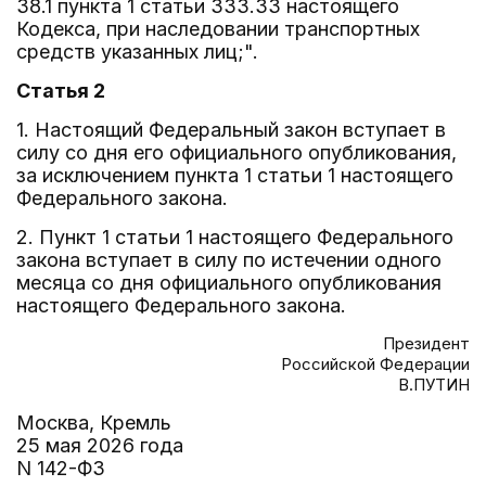
38.1 пункта 1 статьи 333.33 настоящего
Кодекса, при наследовании транспортных
средств указанных лиц;".
Статья 2
1. Настоящий Федеральный закон вступает в
силу со дня его официального опубликования,
за исключением пункта 1 статьи 1 настоящего
Федерального закона.
2. Пункт 1 статьи 1 настоящего Федерального
закона вступает в силу по истечении одного
месяца со дня официального опубликования
настоящего Федерального закона.
Президент
Российской Федерации
В.ПУТИН
Москва, Кремль
25 мая 2026 года
N 142-ФЗ